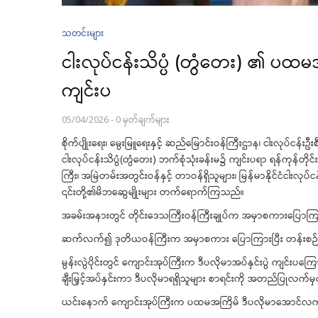
သတင်းများ
ငါးလုပ်ငန်းသိပ္ပံ (တွံတေး) ၏ ပထမ
ကျင်းပ
05/04/2026
-
0 မှတ်ချက်များ
စိုက်ပျိုးရေး၊ မွေးမြူရေးနှင့် ဆည်မြောင်းဝန်ကြီးဌာန၊ ငါးလုပ်ငန
ငါးလုပ်ငန်းသိပ္ပံ(တွံတေး) ဘက်စုံသုံးခန်းမ၌ ကျင်းပရာ ရန်ကုန်တိုင်
ကြီး၊ အမြဲတမ်းအတွင်းဝန်နှင့် တာဝန်ရှိသူများ၊ မြန်မာနိုင်ငံငါးလု
၎င်းတို့၏မိဘဆွေမျိုးများ တက်ရောက်ကြသည်။
အခမ်းအနားတွင် တိုင်းဒေသကြီးဝန်ကြီးချုပ်က အမှာစကားပြောကြားပ
ဆက်လက်၍ ဒုတိယဝန်ကြီးက အမှာစကား ပြောကြားပြီး တန်းစဉ်ပေါ
မွန်းလွဲပိုင်းတွင် ကျောင်းအုပ်ကြီးက ဒီပလိုမာအပ်နှင်းပွဲ ကျ
ချီးမြှင့်အပ်နှင်းကာ ဒီပလိုမာရရှိသူများ စာရင်းကို အတည်ပြုလက်
ယင်းနောက် ကျောင်းအုပ်ကြီးက ပထမအကြိမ် ဒီပလိုမာအောင်လက်မှ