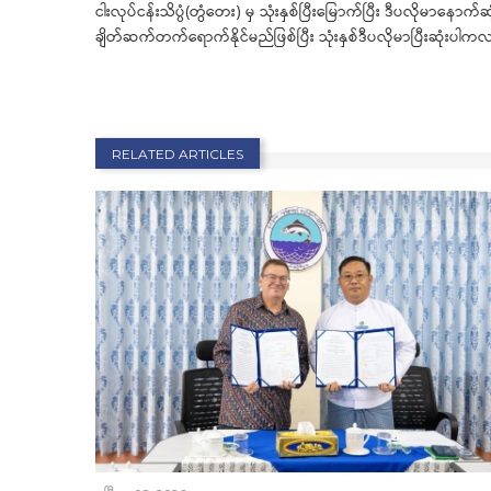
ငါးလုပ်ငန်းသိပ္ပံ(တွံတေး) မှ သုံးနှစ်ပြီးမြောက်ပြီး ဒီပလိုမာနော
ချိတ်ဆက်တက်ရောက်နိုင်မည်ဖြစ်ပြီး သုံးနှစ်ဒီပလိုမာပြီးဆုံးပ
RELATED ARTICLES