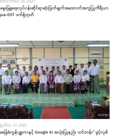
က်တင်ဘာလ 26, 2025
းမွေးမြူရေးလုပ်ငန်းဆိုင်ရာဆုံးဖြတ်ချက်အထောက်အကူပြုကိရိယာ
qua-DST ဒက်ရှ်ဘုတ်
ဂုတ်လ 17, 2025
ခြေခံကွန်ပျူတာနှင့် Google AI အသုံးပြုနည်း သင်တန်း” ဖွင့်လှစ်