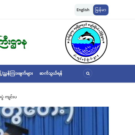
ငါးလုပ်ငန်းဦးစီးဌာနနှင့် FFI အကြား မြန်မာနိုင်ငံ ပင်လယ်နှင့် ရေချိုဇီဝမျိုးစုံမျိုးကွဲများ 
English
မြန်မာ
ဆိုင်ရာ သဘောတူညီမှု မူဘောင်စာချုပ်” လက်မှတ်ရေးထိုး
့်/ညွှန်ကြားချက်များ
ဆက်သွယ်ရန်
ပွဲ ကျင်းပ