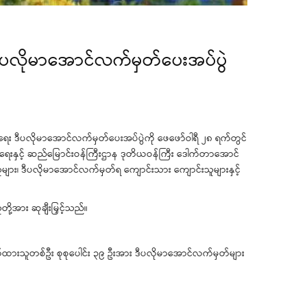
းဒီပလိုမာအောင်လက်မှတ်ပေးအပ်ပွဲ
ေးမြူရေး ဒီပလိုမာအောင်လက်မှတ်ပေးအပ်ပွဲကို ဖေဖော်ဝါရီ ၂၈ ရက်တွင်
 မွေးမြူရေးနှင့် ဆည်မြောင်းဝန်ကြီးဌာန ဒုတိယဝန်ကြီး ဒေါက်တာအောင်
ရှိသူများ၊ ဒီပလိုမာအောင်လက်မှတ်ရ ကျောင်းသား ကျောင်းသူများနှင့်
့အား ဆုချီးမြှင့်သည်။
ောက်ထားသူတစ်ဦး စုစုပေါင်း ၃၉ ဦးအား ဒီပလိုမာအောင်လက်မှတ်များ