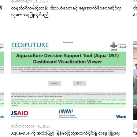
ဖေဖော်ဝါရီလ 21, 2026
စ
ဇီ
တနင်္သာရီကမ်းရိုးတန်း ငါးသယံဇာတနှင့် ရေအောက်ဇီဝဗေဒဆိုင်ရာ
ငါ
း
သုတေသနပြုလုပ်မည်
A
စက်တင်ဘာလ 10, 2025
သြ
Aqua-DST ကို အသုံးပြု၍ မြန်မာပြည်အထက်ပိုင်းရှိ ငါးမွေးမြူရေး
"အ