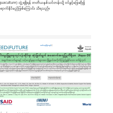
Aquaculture) ဘွဲ့ရရှိရန် တတိယနှစ်သင်တန်းသို့ ဝင်ခွင့်ဖြေဆို၍
ရောက်နိုင်မည်ဖြစ်ကြောင်း သိရသည်။