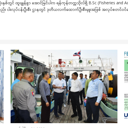
က်ဆုံးနှစ်တွင် ထူးချွန်စွာ အောင်မြင်ပါက ရန်ကုန်တက္ကသိုလ်ရှိ B.Sc (Fisheries and 
ါကလည်း ငါးလုပ်ငန်းဦးစီး ဌာနတွင် ဒုတိယလက်ထောက်ဦးစီးမှူးအဖြစ် အလုပ်စတင်ဝင်