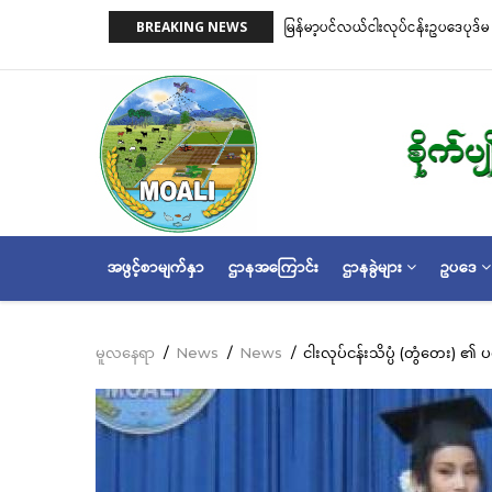
အဓိက
ရိယာ(Closed Area
မြန်မာ့ပင်လယ်ငါးလုပ်ငန်းဥပဒေပုဒ်မ ၂၂ ပုဒ်မခွဲ(က)နှင့်ပုဒ
BREAKING NEWS
အကြောင်းအရာ
အတိုင်းသတ်မှတ်လိုက်သည်
သို့
သွား
မည်
MAIN
အဖွင့်စာမျက်နှာ
ဌာနအကြောင်း
ဌာနခွဲများ
ဥပဒေ
NAVIGATION
မူလနေရာ
/
News
/
News
/
ငါးလုပ်ငန်းသိပ္ပံ (တွံတေး) 
Breadcrumb