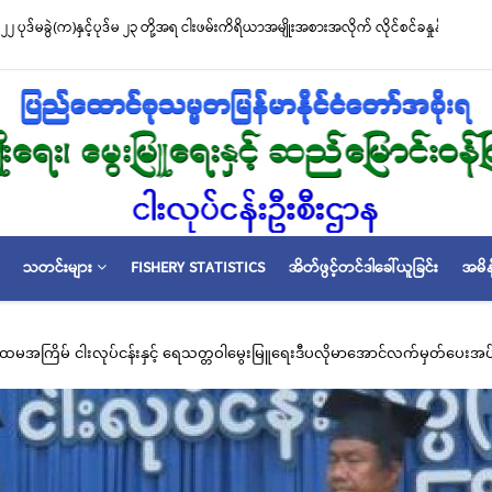
်မ ၂၃ တို့အရ ငါးဖမ်းကိရိယာအမျိုးအစားအလိုက် လိုင်စင်ခနှုန်းထားများကို အောက်ပါ
သတင်းများ
FISHERY STATISTICS
အိတ်ဖွင့်တင်ဒါခေါ်ယူခြင်း
အမိန
၏ ပထမအကြိမ် ငါးလုပ်ငန်းနှင့် ရေသတ္တဝါမွေးမြူရေးဒီပလိုမာအောင်လက်မှတ်ပေးအပ်