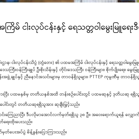
အကြိမ် ငါးလုပ်ငန်းနှင့် ရေသတ္တဝါမွေးမြူရေ
်းဦးစီးဌာန၊ ငါးလုပ်ငန်းသိပ္ပံ (တွံတေး) ၏ ပထမအကြိမ် ငါးလုပ်ငန်းနှင့် ရေသတ္တဝါမွ
းဒေသကြီးဝန်ကြီးချုပ် ဦးစိုးသိန်းနှင့် တိုင်းဒေသကြီး ဝန်ကြီးများ၊ စိုက်ပျိုးရေး၊
ပ်ငန်းအဖွဲ့ချုပ်နှင့် ညီနောင်အသင်းများမှ တာဝန်ရှိသူများ၊ PTTEP ကုမ္ပဏီမှ တာဝန်
ြီး ပထမနှစ်မှ တတိယနှစ်အထိ တန်းစဉ်ပေါင်းတွင် ပထမဆုနှင့် ဒုတိယဆု ရရှိသူတို
င်းတွင် တတိယဆုရရှိသူအား ဆုချီးမြှင့်သည်။
င်းပကြောင်းကြေညာပြီး ဒီပလိုမာအောင်လက်မှတ်ရရှိသူ ၃၈ ဦး၊ အဝေးရောက်ယူရန် လျှ
မှတ်ရေးထိုးပေးသည်။
တ်ပေးအပ်ပွဲ မိန့်ခွန်းပြောကြားသည်။