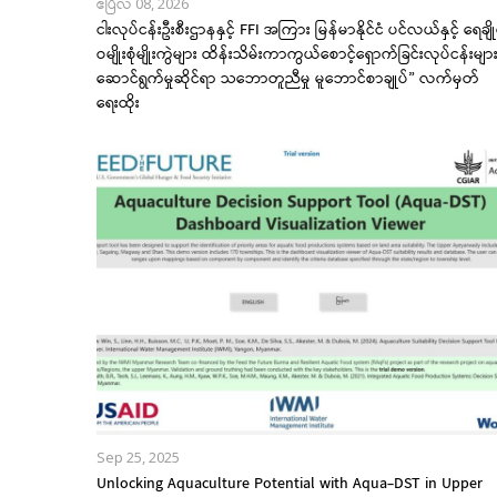
ဧပြီလ 08, 2026
ငါးလုပ်ငန်းဦးစီးဌာနနှင့် FFI အကြား မြန်မာနိုင်ငံ ပင်လယ်နှင့် ရေချို
ဝမျိုးစုံမျိုးကွဲများ ထိန်းသိမ်းကာကွယ်စောင့်ရှောက်ခြင်းလုပ်ငန်းမျာ
ဆောင်ရွက်မှုဆိုင်ရာ သဘောတူညီမှု မူဘောင်စာချုပ်” လက်မှတ်
ရေးထိုး
Sep 25, 2025
Unlocking Aquaculture Potential with Aqua-DST in Upper