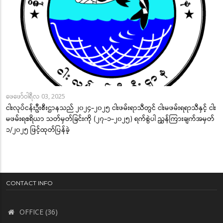
ဖေဖော်ဝါရီလ 03, 2025
ငါးလုပ်ငန်းဦးစီးဌာနသည် ၂၀၂၄-၂၀၂၅ ငါးဖမ်းရာသီတွင် ငါးမဖမ်းရရာသီနှင့် ငါး
မဖမ်းရဧရိယာ သတ်မှတ်ခြင်းကို (၂၇-၁-၂၀၂၅) ရက်စွဲပါ ညွှန်ကြားချက်အမှတ်
၁/၂၀၂၅ ဖြင့်ထုတ်ပြန်ခဲ့
CONTACT INFO
OFFICE (36)