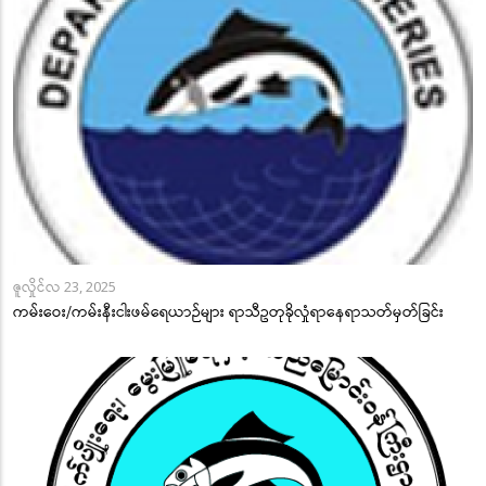
ဇူလှိုင်လ 23, 2025
ကမ်းဝေး/ကမ်းနီးငါးဖမ်ရေယာဉ်များ ရာသီဥတုခိုလှုံရာနေရာသတ်မှတ်ခြင်း