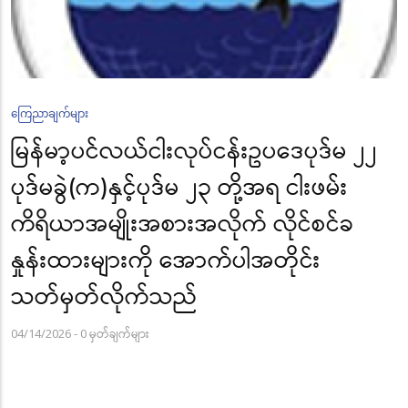
ကြေညာချက်များ
မြန်မာ့ပင်လယ်ငါးလုပ်ငန်းဥပဒေပုဒ်မ ၂၂
ပုဒ်မခွဲ(က)နှင့်ပုဒ်မ ၂၃ တို့အရ ငါးဖမ်း
ကိရိယာအမျိုးအစားအလိုက် လိုင်စင်ခ
နှုန်းထားများကို အောက်ပါအတိုင်း
သတ်မှတ်လိုက်သည်
04/14/2026
-
0 မှတ်ချက်များ