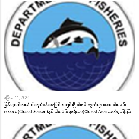
ဧပြီလ 11, 2026
မြန်မာ့ပင်လယ် ငါးလုပ်ငန်းရေပြင်အတွင်းရှိ ငါးဖမ်းကွက်များအား ငါးမဖမ်း
ရကာလ(Closed Season)နှင့် ငါးမဖမ်းရဧရိယာ(Closed Area သတ်မှတ်ခြင်း