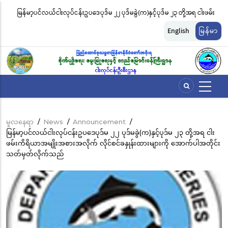
အဓိက
မြန်မာ့ပင်လယ်ငါးလုပ်ငန်းဥပဒေပုဒ်မ ၂၂ ပုဒ်မခွဲ(က)နှင့်ပုဒ်မ ၂၃ တို့အရ ငါးဖမ်း
ငါ
အကြောင်းအရာ
တ်
ကိရိယာအမျိုးအစားအလိုက် လိုင်စင်ခနှုန်းထားများကို အောက်ပါအတိုင်း
မျ
သို့
English
မြန်မာ
သွား
သတ်မှတ်လိုက်သည်
ဆိ
မည်
မူလနေရာ
/
News
/
Announcement
/
Breadcrumb
မြန်မာ့ပင်လယ်ငါးလုပ်ငန်းဥပဒေပုဒ်မ ၂၂ ပုဒ်မခွဲ(က)နှင့်ပုဒ်မ ၂၃ တို့အရ ငါး
ဖမ်းကိရိယာအမျိုးအစားအလိုက် လိုင်စင်ခနှုန်းထားများကို အောက်ပါအတိုင်း
သတ်မှတ်လိုက်သည်