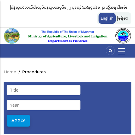
Skip
မြန်မာ့ပင်လယ်ငါးလုပ်ငန်းဥပဒေပုဒ်မ ၂၂ ပုဒ်မခွဲ(က)နှင့်ပုဒ်မ ၂၃ တို့အရ ငါးဖမ်း
ငါ
to
တ်
ကိရိယာအမျိုးအစားအလိုက် လိုင်စင်ခနှုန်းထားများကို အောက်ပါအတိုင်း
မျ
main
English
မြန်မာ
content
သတ်မှတ်လိုက်သည်
ဆိ
Home
/
Procedures
Breadcrumb