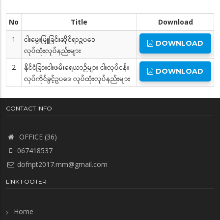
No
Title
Download
1
ငါးမွေးမြူခြင်းဆိုင်ရာဥပဒေ
DOWNLOAD
လုပ်ထုံးလုပ်နည်းများ
2
နိုင်ငံခြားငါးဖမ်းရေယာဉ်များ ငါးလုပ်ငန်း
DOWNLOAD
လုပ်ကိုင်ခွင့်ဥပဒေ လုပ်ထုံးလုပ်နည်းများ
CONTACT INFO
OFFICE (36)
067418537
dofnpt2017.mm@gmail.com
LINK FOOTER
Home