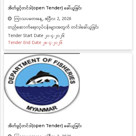
အိတ်ဖွင့်တင်ဒါ(open Tender) ခေါ်ယူခြင်း
ကြာသပတေးနေ့, ဧပြီလ 2, 2026
တည်ဆောက်ရေးလုပ်ငန်းများအတွက် တင်ဒါခေါ်ယူခြင်း
Tender Start Date ၂၀-၄-၂၀၂၆
Tender End Date ၂၈-၄-၂၀၂၆
အိတ်ဖွင့်တင်ဒါ(open Tender) ခေါ်ယူခြင်း