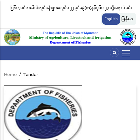
Skip
မြန်မာ့ပင်လယ်ငါးလုပ်ငန်းဥပဒေပုဒ်မ ၂၂ ပုဒ်မခွဲ(က)နှင့်ပုဒ်မ ၂၃ တို့အရ ငါးဖမ်း
ငါ
to
တ်
ကိရိယာအမျိုးအစားအလိုက် လိုင်စင်ခနှုန်းထားများကို အောက်ပါအတိုင်း
မျ
main
English
မြန်မာ
content
သတ်မှတ်လိုက်သည်
ဆိ
Home
/
Tender
Breadcrumb