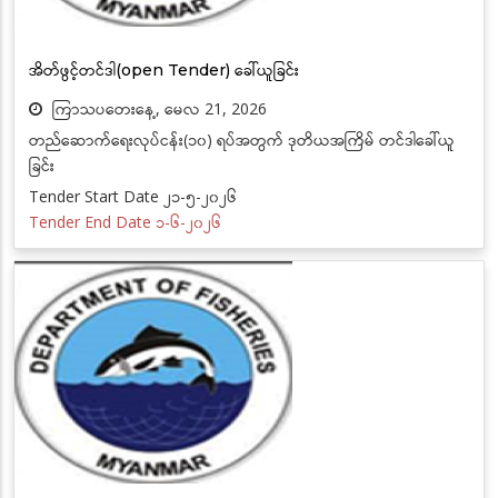
အိတ်ဖွင့်တင်ဒါ(open Tender) ခေါ်ယူခြင်း
ကြာသပတေးနေ့, မေလ 21, 2026
တည်ဆောက်ရေးလုပ်ငန်း(၁၀) ရပ်အတွက် ဒုတိယအကြိမ် တင်ဒါခေါ်ယူ
ခြင်း
Tender Start Date ၂၁-၅-၂၀၂၆
Tender End Date ၁-၆-၂၀၂၆