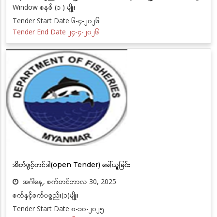
Window စနစ် (၁ ) မျိုး
Tender Start Date ၆-၄-၂၀၂၆
Tender End Date ၂၄-၄-၂၀၂၆
အိတ်ဖွင့်တင်ဒါ(open Tender) ခေါ်ယူခြင်း
အင်္ဂါနေ့, စက်တင်ဘာလ 30, 2025
စက်နှင့်စက်ပစ္စည်း(၁)မျိုး
Tender Start Date ၈-၁၀-၂၀၂၅