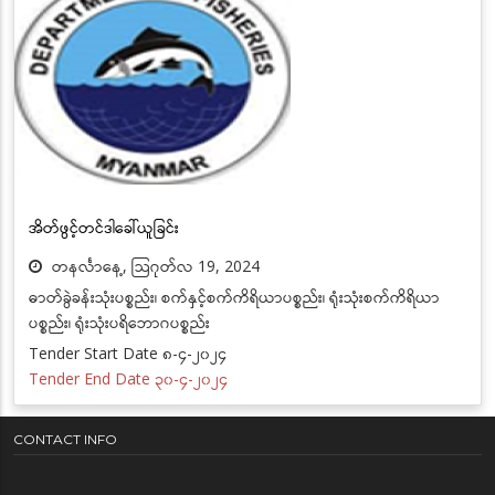
အိတ်ဖွင့်တင်ဒါခေါ်ယူခြင်း
တနင်္လာနေ့, သြဂုတ်လ 19, 2024
ဓာတ်ခွဲခန်းသုံးပစ္စည်း၊ စက်နှင့်စက်ကိရိယာပစ္စည်း၊ ရုံးသုံးစက်ကိရိယာ
ပစ္စည်း၊ ရုံးသုံးပရိဘောဂပစ္စည်း
Tender Start Date ၈-၄-၂၀၂၄
Tender End Date ၃၀-၄-၂၀၂၄
CONTACT INFO