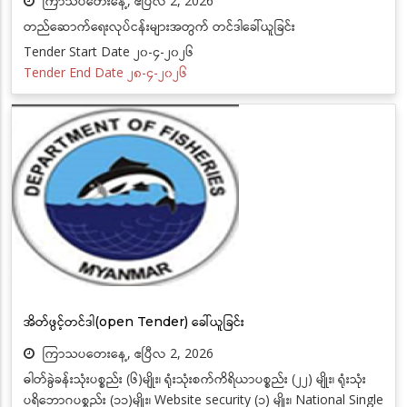
ကြာသပတေးနေ့, ဧပြီလ 2, 2026
တည်ဆောက်ရေးလုပ်ငန်းများအတွက် တင်ဒါခေါ်ယူခြင်း
Tender Start Date ၂၀-၄-၂၀၂၆
Tender End Date ၂၈-၄-၂၀၂၆
အိတ်ဖွင့်တင်ဒါ(open Tender) ခေါ်ယူခြင်း
ကြာသပတေးနေ့, ဧပြီလ 2, 2026
ဓါတ်ခွဲခန်းသုံးပစ္စည်း (၆)မျိုး၊ ရုံးသုံးစက်ကိရိယာပစ္စည်း (၂၂) မျိုး၊ ရုံးသုံး
ပရိဘောဂပစ္စည်း (၁၁)မျိုး၊ Website security (၁) မျိုး၊ National Single