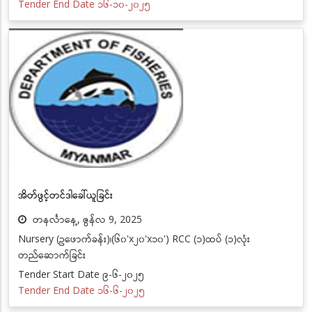
Tender End Date ၁၆-၁၀-၂၀၂၅
အိတ်ဖွင့်တင်ဒါခေါ်ယူခြင်း
တနင်္လာနေ့, ဇွန်လ 9, 2025
Nursery (ဥဖောက်ခန်း)၊(၆၀'x၂၀'x၁၀') RCC (၁)ထပ် (၁)လုံး
တည်ဆောက်ခြင်း
Tender Start Date ၉-၆-၂၀၂၅
Tender End Date ၁၆-၆-၂၀၂၅