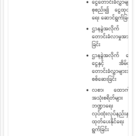
ငွေတောင်းခံလွှာများ
စုစည်း၍ ငွေထုတ်ပေး
ရေး ဆောင်ရွက်ခြင်း
ဌာနခွဲအလိုက် 
တောင်းခံလာမှုအား စ
ခြင်း
ဌာနခွဲအလိုက် ထောက
ငွေနှင့် အိမ်ငှားစ
တောင်းခံလွှာများအား
စစ်ဆေးခြင်း
လစာ၊ ထောက်ပံ့ငွေန
အသုံးစရိတ်များ
ဘဏ္ဍာရေး
လုပ်ထုံးလုပ်နည်းနှင့
ထုတ်ပေးနိုင်ရေး ဆ
ရွက်ခြင်း