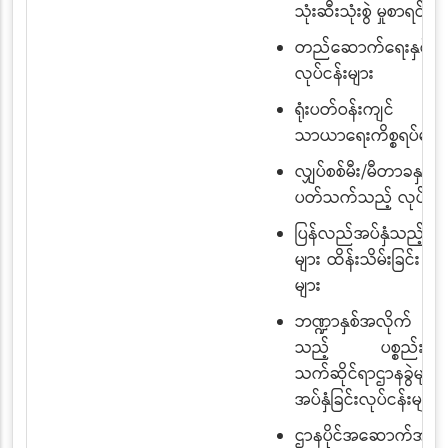
သုံးဆီးသုံးစွဲ မှုစာရင်းမျ
တည်ဆောက်ရေးနှင့် တ
လုပ်ငန်းများ
ရုံးပတ်ဝန်းကျင် သန့်
သာယာရေးကိစ္စရပ်များ
လျှပ်စစ်မီး/မီတာခနှင့်
ပတ်သက်သည့် လုပ်ငန်း
ပြန်လည်အပ်နှံသည့်ပစ္စ
များ ထိန်းသိမ်းခြင်း လုပ
များ
ဘဏ္ဍာနှစ်အလိုက် ဝ
သည့် ပစ္စည်းမျာ
သက်ဆိုင်ရာဌာနခွဲများသိ
အပ်နှံခြင်းလုပ်ငန်းများ
ဌာနပိုင်အဆောက်အဦမ