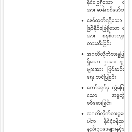
နိုင်ခြေရှိသော နေရာ
အား ဆန်းစစ်ဖော်ထုတ်ခ
ဖော်ထုတ်ရရှိသော 
ဖြစ်နိုင်ခြေရှိသော နေရ
အား စနစ်တကျကာက
တားဆီးခြင်း
အဂတိလိုက်စားမှုဖြစ်နို
ရှိသော ဥပဒေ၊ နည်း
များအား ပြင်ဆင်ရေးဆွဲ
ရေး တင်ပြခြင်း
ကော်မရှင်မှ လွှဲပြောင်းပ
သော အမှုတွဲမျာ
စစ်ဆေးခြင်း၊
အဂတိလိုက်စားမှုပေါ်ပ
ပါက နိုင်ငံ့ဝန်ထမ်း
နည်းဥပဒေများနှင့်အညီ