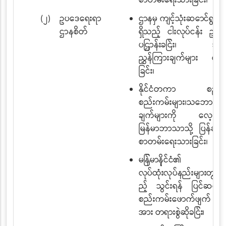
စာတမ်းရေးသားခြင်း၊
(၂)
ဥပဒေရေးရာ
ဌာနမှ ကျင့်သုံးဆောင်ရွက
ဌာနစိတ်
ရှိသည့် ငါးလုပ်ငန်း ဥပဒ
ပြဌာန်းခြင်း၊
အမိန့်နှ
ညွှန်ကြားချက်များ ထုတ်
ခြင်း၊
နိုင်ငံတကာ စည်းမ
စည်းကမ်းများ၊သဘောတူ
ချက်များကို လေ့လာခြ
မြန်မာဘာသာသို့ ပြန်ဆို ခ
စာတမ်းရေးသားခြင်း၊
မြန်မာနိုင်ငံ၏ ဥ
လုပ်ထုံးလုပ်နည်းများတွ
ည့်
သွင်းရန် ပြင်ဆင်ခြင်း
စည်းကမ်းဖောက်ဖျက် သူ
အား တရားစွဲဆိုခြင်း၊