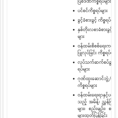
ပြစ်ဒဏ်ကိစ္စရပ်များ
ပင်စင်ကိစ္စရပ်များ
ခွင့်ခံစားခွင့် ကိစ္စရပ်များ
နှစ်တိုးလစာခံစားခွင့်ကိစ
များ
ဝန်ထမ်းစိစစ်ရေးကတ်
ပြုလုပ်ခြင်း ကိစ္စရပ်များ
လုပ်သက်ဆက်စပ်ခွင့်ကိစ
ရပ်များ
ဂုဏ်ထူးဆောင်ဘွဲ့/တံဆ
ကိစ္စရပ်များ
ဝန်ထမ်းရေးရာနှင့်ပတ
သည့် အမိန့်၊ ညွှန်ကြာ
များ၊ စည်းမျဉ်း၊ စည်
များထုတ်ပြန်ခြင်း