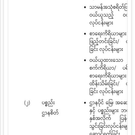
သာမန်အသုံစရိတ်ဖြင့်
ဝယ်ယူသည့် ဝယ်ယ
လုပ်ငန်းများ
စာရေးကိရိယာများ ဝ
ဖြည့်တင်းခြင်း/ ထုတ
ခြင်း လုပ်ငန်းများ
ဝယ်ယူထားသော ရုံး
စက်ကိရိယာ/ ပရိဘ
စာရေးကိရိယာများ
ထိန်းသိမ်းခြင်း/ ထု
ခြင်း လုပ်ငန်းများ
(၂)
ပစ္စည်း
ဌာနပိုင် မြေ၊ အဆော
နှင့် ပစ္စည်းများ ဘဏ္ဍ
ဌာနစိတ်
နှစ်အလိုက် ပြန်တမ်
သွင်းခြင်းလုပ်ငန်းများ
ဆောင်ရွက်ခြင်း