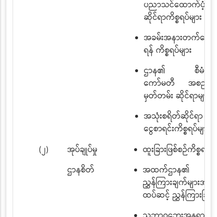
ပညာသင်ထောက်ပံ့ကြ
ဆိုင်ရာကိစ္စရပ်များ
အခမ်းအနားတက်ရော
ရန် ကိစ္စရပ်များ
ဌာန၏ စီမံခန့်ခွ
ကော်မတီ အစည်းအ
မှတ်တမ်း ဆိုင်ရာများ
အသုံးစရိတ်ဆိုင်ရာ
ငွေစာရင်းကိစ္စရပ်များ
(၂)
အုပ်ချုပ်မှု
ထူးခြားဖြစ်စဉ်ကိစ္စရပ်မ
ဌာနစိတ်
အထက်ဌာန၏
ညွှန်ကြားချက်များအား
ထပ်ဆင့် ညွှန်ကြားခြင်း
သဘာဝဘေးအန္တရာယ်