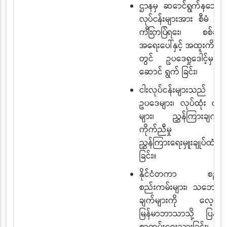
ဌာနမှ ဆောင်ရွက်နေသည့်
လုပ်ငန်းများအား စီမံ ခန့်ခွ
ကြီးကြပ်ရေး၊ စစ်ဆေး
အရေးပေါ်နှင့် အထူးကိစ္စရပ
တွင် ဥပဒေရှုဒေါင့်မှ ပ
ဆောင် ရွက် ခြင်း၊
ငါးလုပ်ငန်းများသည် တ
ဥပဒေများ၊ လုပ်ထုံး လုပ
များ၊ ညွှန်ကြားချက်များ
ကိုက်ညီမှု မရှိ
ညွှန်ကြားရေးမှူးချုပ်ထံ 
ခြင်း။
နိုင်ငံတကာ စည်းမ
စည်းကမ်းများ၊ သဘော 
ချက်များကို လေ့လာခြ
မြန်မာဘာသာသို့ ပြန်ဆိုခ