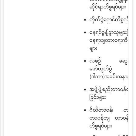
ဆိုင်ရာကိစ္စရပ်များ
တိုက်ပွဲရှောင်ကိစ္စရပ်မျာ
နေရပ်စွန့်ခွာသူများပြ
နေရာချထားရေးကိစ္စ
များ
လစဉ် ဆွေးနွေးဆ
ဖော်ထုတ်ပွဲ
(ဒါဘာ)အခမ်းအနား ကိစ္
အဖွဲ့ဖွဲ့စည်းတာဝန်ပေး
ခြင်းများ
ဂိတ်တာဝန်၊ တာဝန်မ
တာဝန်ကျ တာဝန်ချထာ
ကိစ္စရပ်များ