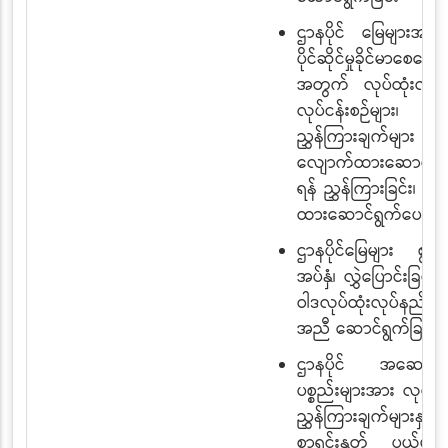
ဌာနပိုင် မြေများအား
ပိုင်ဆိုင်မှုခိုင်မာစေရေး
အတွက် လုပ်ထုံးလုပ်န
လုပ်ငန်းစဉ်များ၊
ညွှန်ကြားချက်များ နှင
လျောက်ထားဆောင်ရွ
ရန် ညွှန်ကြားခြင်း၊ လ
ထားဆောင်ရွက်ပေးခြင်
ဌာနပိုင်မြေများ စွန့်လ
အပ်နှံ၊ လွှဲပြောင်းခြင်းမ
ဝါဒလုပ်ထုံးလုပ်နည်းများ
အညီ ဆောင်ရွက်ခြင်း
ဌာနပိုင် အဆောက
ပစ္စည်းများအား လုပ်ငန်
ညွှန်ကြားချက်များနှင့
စာရင်းနုတ် ပယ်ဖျက်ခ