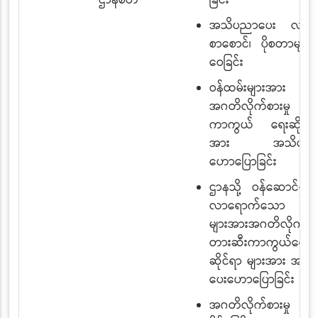
ဌာနစိတ်
ခြင်း
အသိပညာပေး လက်က
စာစောင်၊ ပိုစတာများ 
ဝေခြင်း
ဝန်ထမ်းများအား
အဂတိလိုက်စားမှု တာ
ကာကွယ် ရေးဆိုင်ရာ
အား အသိပညာ
ဟောပြောခြင်း
ဌာနသို့ ဝန်ဆောင်မှုရ
လာရောက်သော ပြည
များအားအဂတိလိုက်စား
တားဆီးကာကွယ်ရေး
ဆိုင်ရာ များအား အသ
ပေးဟောပြောခြင်း
အဂတိလိုက်စားမှု 