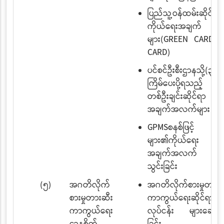
ပြည်သူ့ဝန်ထမ်းဆိုင်ရာ
ကိုယ်ရေးအချက် 
များ(GREEN CARD/W
CARD)
ပင်စင်ဦးစီးဌာနသို့(၃
ကြိမ်ပေးပို့ရသည့် ဝန
တစ်ဦးချင်းဆိုင်ရာ
အချက်အလက်များ
GPMSစနစ်ဖြင့် ဝန်
များ၏ကိုယ်ရေး
အချက်အလက် များ
သွင်းခြင်း
(၅)
အဂတိလိုက်
အဂတိလိုက်စားမှုတားဆ
စားမှုတားဆီး
ကာကွယ်ရေးဆိုင်ရာ
ကာကွယ်ရေး
လုပ်ငန်း များဆောင်