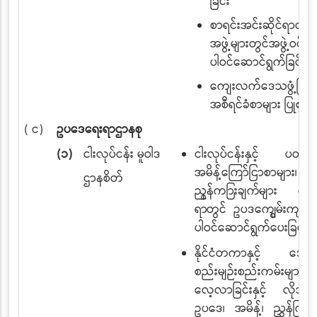
ခြင်း
စာရင်းအင်းဆိုင်ရာလုပ်
အဖွဲ့များတွင်အဖွဲ့ဝင်အ
ပါဝင်ဆောင်ရွက်ခြင်း။
ကျေးလက်ဒေသဖွံ့ဖြိုး
အစီရင်ခံစာများ ပြုစုခြင
( င)
ဥပဒေရေးရာဌာနစု
(၁)
ငါးလုပ်ငန်း မူဝါဒ
ငါးလုပ်ငန်းနှင့် ပတ်
အမိန့်ကြော်ငြာစာများ၊
ဌာနစိတ်
ညွှန်ကြားချက်များ ထုတ်
ရာတွင် ဥပဒေကျွမ်းကျင်
မှ
ပါဝင်ဆောင်ရွက်ပေးခြင်း၊
နိုင်ငံတကာနှင့် ဒေသတ
စည်းမျဉ်းစည်းကမ်းများ
လေ့လာခြင်းနှင့် လိုအပ်
ဥပဒေ၊ အမိန့်၊ ညွှန်ကြာ