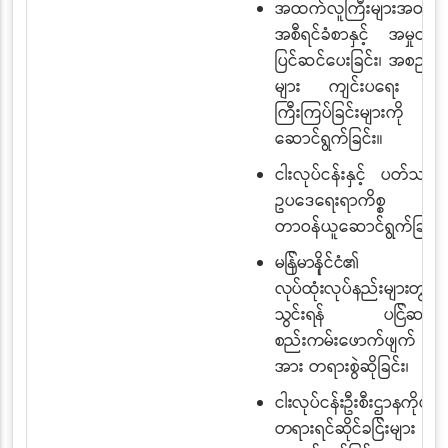
အထက်လူကြီးများအတွက
အစီရင်ခံစာနှင့် အမှုတွဲ
ပြင်ဆင်ပေးခြင်း၊ အစည်း
များ ကျင်းပရေး အ
ကြီးကြပ်ခြင်းများကို
ဆောင်ရွက်ခြင်း။
ငါးလုပ်ငန်းနှင့် ပတ်သက
ဥပဒေရေးရာကိစ္စ မျာ
တာဝန်ယူဆောင်ရွက်ခြင်း၊
မြန်မာနိုင်ငံ၏ ဥ
လုပ်ထုံးလုပ်နည်းများတွင်
သွင်းရန် ပြင်ဆင်ခြင်းန
စည်းကမ်း
ဖောက်ဖျက် သူ
အား တရားစွဲဆိုခြင်း၊
ငါးလုပ်ငန်းဦးစီးဌာနကိုယ်စ
တရားရင်ဆိုင်ခြင်းများ
က
x