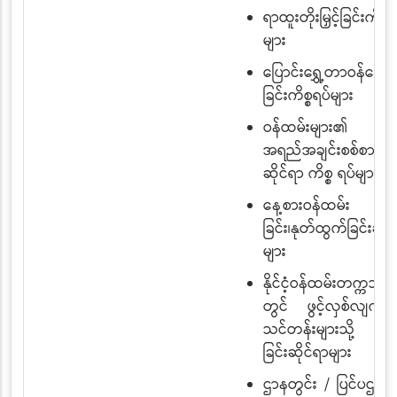
ရာထူးတိုးမြှင့်ခြင်းကိစ္စ
များ
ပြောင်းရွှေ့တာဝန်ပေး
ခြင်းကိစ္စရပ်များ
ဝန်ထမ်းများ၏
အရည်အချင်းစစ်စာမေးပ
ဆိုင်ရာ ကိစ္စ ရပ်များ
နေ့စားဝန်ထမ်း ခန့
ခြင်း၊နုတ်ထွက်ခြင်းဆိုင
များ
နိုင်ငံ့ဝန်ထမ်းတက္ကသိုလ
တွင် ဖွင့်လှစ်လျက်ရ
သင်တန်းများသို့ စေလ
ခြင်းဆိုင်ရာများ
ဌာနတွင်း / ပြင်ပဌာနမှ 