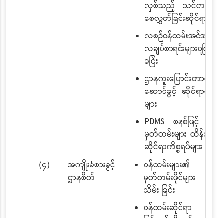
လှစ်သည့် သင်တန်းမျာ
စေလွှတ်ခြင်းဆိုင်ရာမျာ
လစဉ်ဝန်ထမ်းအင်အား၊
လချုပ်စာရင်းများပြုစုတ
ခြင်း
ဌာနကူးပြောင်းတာဝန် 
ဆောင်ခွင့် ဆိုင်ရာကိစ္
များ
PDMS စနစ်ဖြင့် ဝန်
မှတ်တမ်းများ ထိန်သိမ်း
ဆိုင်ရာကိစ္စရပ်များ
(၄)
အကျိုးခံစားခွင့်
ဝန်ထမ်းများ၏ ဝန်
ဌာနစိတ်
မှတ်တမ်းဖိုင်များ ပြုစ
သိမ်း ခြင်း
ဝန်ထမ်းဆိုင်ရာ ပြစ်