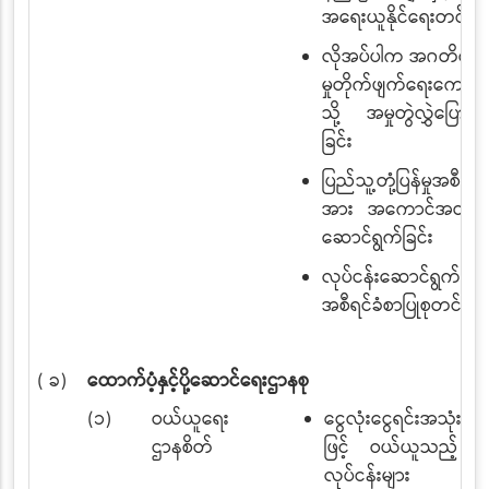
အရေးယူနိုင်ရေးတင်ပြခြ
လိုအပ်ပါက အဂတိလိုက
မှုတိုက်ဖျက်ရေးကော်မရ
သို့ အမှုတွဲလွှဲပြောင်းပ
ခြင်း
ပြည်သူ့တုံ့ပြန်မှုအစီအစ
အား အကောင်အထည်
ဆောင်ရွက်ခြင်း
လုပ်ငန်းဆောင်ရွက်မှု
အစီရင်ခံစာပြုစုတင်ပြခြ
( ခ)
ထောက်ပံ့နှင့်ပို့ဆောင်ရေးဌာနစု
(၁)
ဝယ်ယူရေး
ငွေလုံးငွေရင်းအသုံးစရိ
ဌာနစိတ်
ဖြင့် ဝယ်ယူသည့် တ
လုပ်ငန်းများ