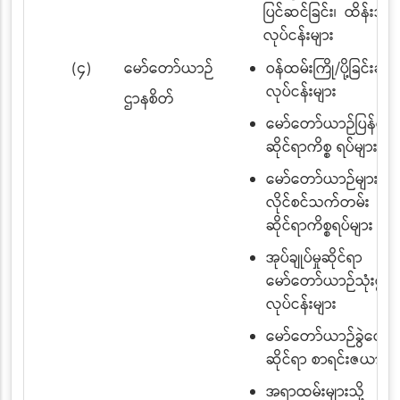
ပြင်ဆင်ခြင်း၊ ထိန်းသိမ်း
လုပ်ငန်းများ
(၄)
မော်တော်ယာဉ်
ဝန်ထမ်းကြို/ပို့ခြင်းဆိုင
လုပ်ငန်းများ
ဌာနစိတ်
မော်တော်ယာဉ်ပြန်တမ်
ဆိုင်ရာကိစ္စ ရပ်များ
မော်တော်ယာဉ်များ၏
လိုင်စင်သက်တမ်း တိုး
ဆိုင်ရာကိစ္စရပ်များ
အုပ်ချုပ်မှုဆိုင်ရာ
မော်တော်ယာဉ်သုံးစွဲမှု
လုပ်ငန်းများ
မော်တော်ယာဉ်ခွဲဝေထားရ
ဆိုင်ရာ စာရင်းဇယားမျ
အရာထမ်းများသို့