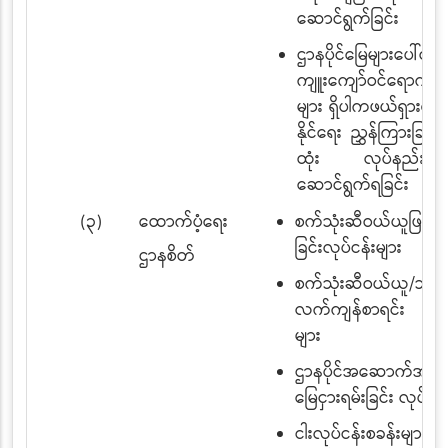
ဆောင်ရွက်ခြင်း
ဌာနပိုင်မြေများပေါ်တွင်
ကျူးကျော်ဝင်ရောက်န
များ ရှိပါကဖယ်ရှားရှင်
နိုင်ရေး ညွှန်ကြားခြင်း၊
ထုံး လုပ်နည်းနှင့
ဆောင်ရွက်ရခြင်း
(၃)
ထောက်ပံ့ရေး
စက်သုံးဆီဝယ်ယူဖြည့်
ခြင်းလုပ်ငန်းများ
ဌာနစိတ်
စက်သုံးဆီဝယ်ယူ/သုံးစွဲ
လက်ကျန်စာရင်း ကိစ္
များ
ဌာနပိုင်အဆောက်အဦနှင
မြေငှားရမ်းခြင်း လုပ်ငန်
ငါးလုပ်ငန်းစခန်းများ