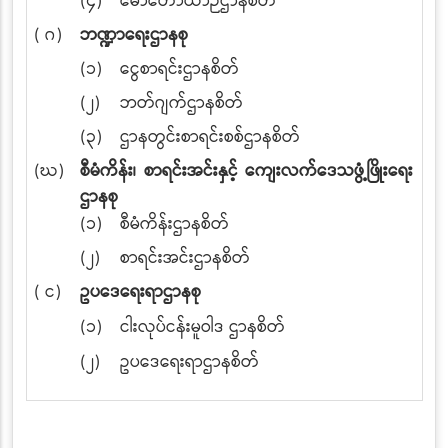
(၄)
မော်တော်ယာဉ်ဌာနစိတ်
( ဂ)
ဘဏ္ဍာရေးဌာနစု
(၁)
ငွေစာရင်းဌာနစိတ်
(၂)
ဘတ်ဂျက်ဌာနစိတ်
(၃)
ဌာနတွင်းစာရင်းစစ်ဌာနစိတ်
(ဃ)
စီမံကိန်း၊ စာရင်းအင်းနှင့် ကျေးလက်ဒေသဖွံ့ဖြိုးရေး
ဌာနစု
(၁)
စီမံကိန်းဌာနစိတ်
(၂)
စာရင်းအင်းဌာနစိတ်
( င)
ဥပဒေရေးရာဌာနစု
(၁)
ငါးလုပ်ငန်းမူဝါဒ ဌာနစိတ်
(၂)
ဥပဒေရေးရာဌာနစိတ်