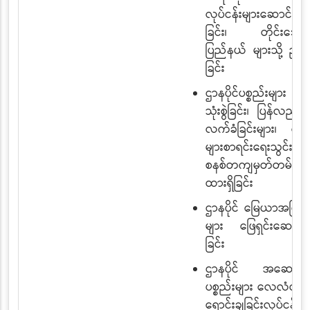
လုပ်ငန်းများဆောင်ရွက
ခြင်း၊ တိုင်းဒေသက
ပြည်နယ် များသို့ ညွှန
ခြင်း
ဌာနပိုင်ပစ္စည်းများ ထ
သုံးစွဲခြင်း၊ ပြန်လည် အ
လက်ခံခြင်းများ၊ လယ
များစာရင်းရေးသွင်း ခ
စနစ်တကျမှတ်တမ်းတင
ထားရှိခြင်း
ဌာနပိုင် မြေယာအငြင်းပွ
များ ဖြေရှင်းဆောင်ရ
ခြင်း
ဌာနပိုင် အဆောက
ပစ္စည်းများ လေလံတင် 
ရောင်းချခြင်းလုပ်ငန်းမျ