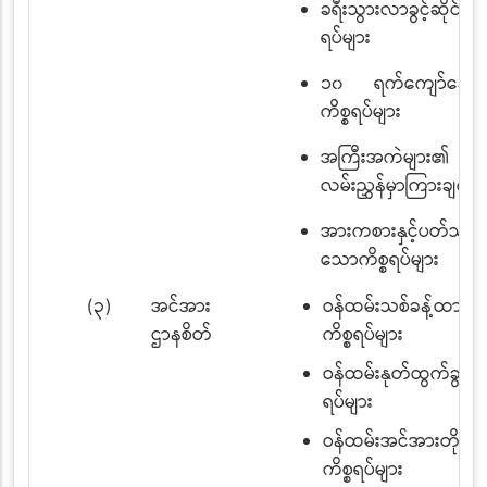
ခရီးသွားလာခွင့်ဆိုင်ရာ 
ရပ်များ
၁၀ ရက်ကျော်နေထိုင်ခ
ကိစ္စရပ်များ
အကြီးအကဲများ၏ ခရီ
လမ်းညွှန်မှာကြားချက်မ
အားကစားနှင့်ပတ်သက
သောကိစ္စရပ်များ
(၃)
အင်အား
ဝန်ထမ်းသစ်ခန့်ထားခြင
ဌာနစိတ်
ကိစ္စရပ်များ
ဝန်ထမ်းနုတ်ထွက်ခွင့် 
ရပ်များ
ဝန်ထမ်းအင်အားတိုး/လ
ကိစ္စရပ်များ