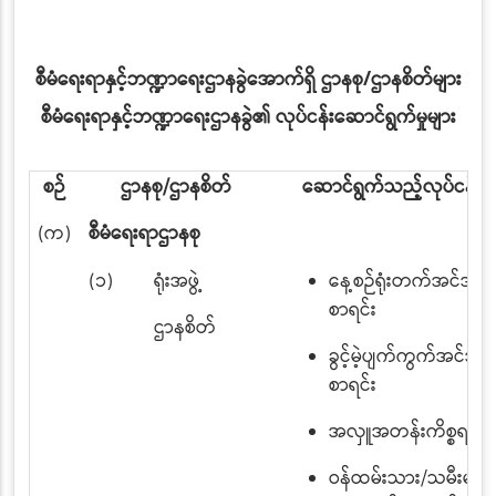
စီမံရေးရာနှင့်ဘဏ္ဍာရေးဌာနခွဲအောက်ရှိ ဌာနစု/ဌာနစိတ်များ
စီမံရေးရာနှင့်ဘဏ္ဍာရေးဌာနခွဲ၏ လုပ်ငန်းဆောင်ရွက်မှုများ
စဉ်
ဌာနစု/ဌာနစိတ်
ဆောင်ရွက်သည့်လုပ်ငန်းမျ
(က)
စီမံရေးရာဌာနစု
(၁)
ရုံးအဖွဲ့
နေ့စဉ်ရုံးတက်အင်အား
စာရင်း
ဌာနစိတ်
ခွင့်မဲ့ပျက်ကွက်အင်အာ
စာရင်း
အလှူအတန်းကိစ္စရပ်မျ
ဝန်ထမ်းသား/သမီးများ