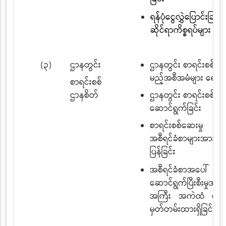
ရန်ပုံငွေလွှဲပြောင်းခြင်း
ဆိုင်ရာကိစ္စရပ်များ
(၃)
ဌာနတွင်း
ဌာနတွင်း စာရင်းစစ်ဆ
မည့်အစီအမံများ ရေးဆွဲ
စာရင်းစစ်
ဌာနစိတ်
ဌာနတွင်း စာရင်းစစ်ဆ
ဆောင်ရွက်ခြင်း
စာရင်းစစ်ဆေးမှု
အစီရင်ခံစာများအား 
ပြန်ခြင်း
အစီရင်ခံစာအပေါ်
ဆောင်ရွက်ပြီးစီးမှုအာ
အကြီး အကဲထံ တင်ပြ
မှတ်တမ်းထားရှိခြင်း