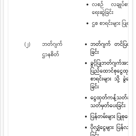
လစဉ် လချုပ်စာရင်း
ရေးဆွဲခြင်း
ဌစ စာရင်းများ ပြုစုခြင
(၂)
ဘတ်ဂျက်
ဘတ်ဂျက် တင်ပြတောင
ခြင်း
ဌာနစိတ်
ခွင့်ပြုဘတ်ဂျက်အား
ပြည်ထောင်စုငွေထုတ်
စာရင်းများ သို့ ခွဲဝေ
ခြင်း
ငွေထုတ်ကန့်သတ်ချက
သတ်မှတ်ပေးခြင်း
ပြန်တမ်းများ ပြုစုပေးပို့
ပိုလျှံငွေများ ပြန်လည်အ
ခြင်း