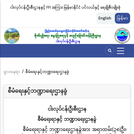
အဓိက
းဖမ်း
ငါးလုပ်ငန်းဦးစီးဌာနနှင့် FFI အကြား မြန်မာနိုင်ငံ ပင်လယ်နှင့် ရေချိုဇီဝမျိုးစုံ
မြ
အကြောင်းအရာ
မျိုးကွဲများ ထိန်းသိမ်းကာကွယ်စောင့်ရှောက်ခြင်းလုပ်ငန်းများ ဆောင်ရွက်မှု
ရက
သို့
English
မြန်မာ
သွား
ဆိုင်ရာ သဘောတူညီမှု မူဘောင်စာချုပ်” လက်မှတ်ရေးထိုး
ခြင
မည်
မူလနေရာ
/
စီမံရေးနှင့်ဘဏ္ဍာရေးဌာနခွဲ
Breadcrumb
စီမံရေးနှင့်ဘဏ္ဍာရေးဌာနခွဲ
ငါးလုပ်ငန်းဦးစီးဌာန
စီမံရေးရာနှင့် ဘဏ္ဍာရေးဌာနခွဲ
စီမံရေးရာနှင့် ဘဏ္ဍာရေးဌာနခွဲအား အရာထမ်း(၃၈)ဦး၊