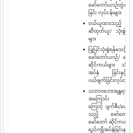
မော်တော်ယာဉ်တွဲဖက်
ခြင်း လုပ်ငန်းများ
ဝယ်ယူထားသည့် စက်
ဆီထုတ်ယူ/ သုံးစွဲမှုဆိ
များ
ပြုပြင်သုံးစွဲရန်မသင့်
မော်တော်ယာဉ်/ မော်
ဆိုင်ကယ်များ သံရည်
အပ်နှံ ခြင်းနှင့်စာရ
ပယ်ဖျက်ခြင်းလုပ်ငန်းမ
သဘာဝဘေးအန္တရာယ်နှင
အကြောင်း အမျိုးမ
ကြောင့် ပျက်စီး/ပျောက
သည့် ‌ မော်တော်ယ
မော်တော် ဆိုင်ကယ်မျ
ရည်ကျိုအပ်နှံခြင်းနှင့်