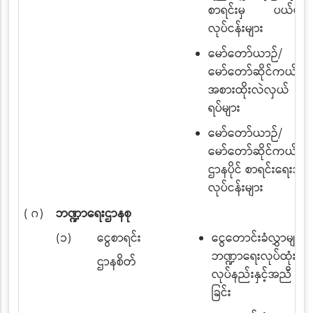
စာရင်းမှ ပယ်ဖျက်ခ
လုပ်ငန်းများ
မော်တော်ယာဉ်/
မော်တော်ဆိုင်ကယ်
အစားထိုးလဲလှယ် ခွင့်
ရပ်များ
မော်တော်ယာဉ်/
မော်တော်ဆိုင်ကယ်မျာ
ဌာနပိုင် စာရင်းရေးသွင်း
လုပ်ငန်းများ
( ဂ)
ဘဏ္ဍာရေးဌာနစု
(၁)
ငွေစာရင်း
ငွေတောင်းခံလွှာများ
ဘဏ္ဍာရေးလုပ်ထုံး
ဌာနစိတ်
လုပ်နည်းနှင့်အညီ စ
ခြင်း