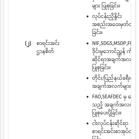
များ ပြုစုခြင်း။
လုပ်ငန်းညှိနှိုင်း
အစည်းအဝေးမှတ်တမ်း ပ
ခြင်း။
(၂)
စာရင်းအင်း
NIF,SDGS,MSDP,FEDS
ဌာနစိတ်
ဒိုင်းမူဘောင်ညွှန် ကိန်း
ဆိုင်ရာအချက်အလက်မ
ပြုစုခြင်း။
တိုင်း/ပြည်နယ်ခရီးစဉ်
အချက်အလက်များပြုစုခ
FAO,SEAFDEC မှ တောင
သည့် အချက်အလက်မျ
ပြုစုပေးပို့ခြင်း။
ငါးလုပ်ငန်းဆိုင်ရာ
စာရင်းအင်းစာအုပ်ထုတ