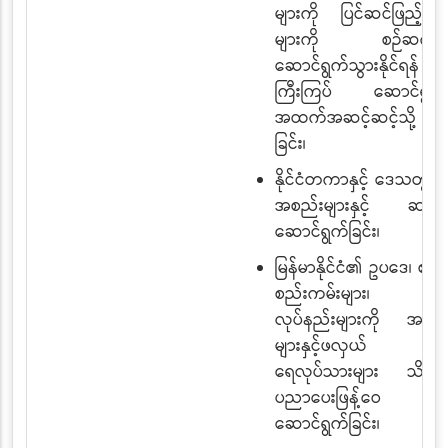
များကို ပြင်ဆင်ဖြည့်စွက်
များကို စဉ်ဆက်မပ
ဆောင်ရွက်သွားနိုင်ရန်
ကြီးကြပ် ဆောင်ရွက်ခြ
အထက်အဆင့်ဆင့်သို့ တ
ခြင်း၊
နိုင်ငံတကာနှင့် ဒေသတွင်း 
အစည်းများနှင့် ဆက်
ဆောင်ရွက်ခြင်း၊
မြန်မာနိုင်ငံ၏ ဥပဒေ၊ စည်း
စည်းကမ်းများ၊ လုပ်
လုပ်နည်းများကို အခြားနိ
များနှင့်ဖလှယ် ခြ
ရေလုပ်သားများ သိရှိနို
ပညာပေးဖြန့်ဝေ ခြင်း
ဆောင်ရွက်ခြင်း၊