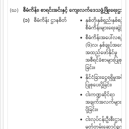
(ဃ)
စီမံကိန်း၊ စာရင်းအင်းနှင့် ကျေးလက်ဒေသဖွံ့ဖြိုးရေးဌာနစု
(၁)
စီမံကိန်း ဌာနစိတ်
နှစ်တို၊နှစ်ရှည်၊နှစ်စဉ်
စီမံကိန်းများရေးဆွဲခြင်း
စီမံကိန်းအပေါ်လစဉ်၊(
(၆)လ၊ နှစ်ချုပ်အကောင
အထည်ဖော်နိုင်မှု
အစီရင်ခံစာများပြုစုပေးပိ
ခြင်း။
နိုင်ငံခြားငွေရရှိမှုအစီရ
ပြုစုပေးပို့ခြင်း၊
ငါးကဏ္ဍဆိုင်ရာ
အချက်အလက်များပြုစု
ပို့ခြင်း။
ငါးလုပ်ငန်းဦးစီးဌာန၏
မှတ်တမ်းဆောင်ရွက်ချ