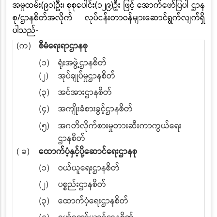
အမှုထမ်း(၉၁)ဦး၊ စုစုပေါင်း(၁၂၉)ဦး ဖြင့် အောက်ဖော်ပြပါ ဌာန
စု/ဌာနစိတ်အလိုက် လုပ်ငန်းတာဝန်များဆောင်ရွက်လျက်ရှိ
ပါသည်-
(က)
စီမံရေးရာဌာနစု
(၁)
ရုံးအဖွဲ့ဌာနစိတ်
(၂)
အုပ်ချုပ်မှုဌာနစိတ်
(၃)
အင်အားဌာနစိတ်
(၄)
အကျိုးခံစားခွင့်ဌာနစိတ်
(၅)
အဂတိလိုက်စားမှုတားဆီးကာကွယ်ရေး
ဌာနစိတ်
( ခ)
ထောက်ပံ့နှင့်ပို့ဆောင်ရေးဌာနစု
(၁)
ဝယ်ယူရေးဌာနစိတ်
(၂)
ပစ္စည်းဌာနစိတ်
(၃)
ထောက်ပံ့ရေးဌာနစိတ်