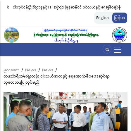
အဓိက
းဖမ်း
ငါးလုပ်ငန်းဦးစီးဌာနနှင့် FFI အကြား မြန်မာနိုင်ငံ ပင်လယ်နှင့် ရေချိုဇီဝမျိုးစုံ
မြ
အကြောင်းအရာ
မျိုးကွဲများ ထိန်းသိမ်းကာကွယ်စောင့်ရှောက်ခြင်းလုပ်ငန်းများ ဆောင်ရွက်မှု
ရက
သို့
English
မြန်မာ
သွား
ဆိုင်ရာ သဘောတူညီမှု မူဘောင်စာချုပ်” လက်မှတ်ရေးထိုး
ခြင
မည်
မူလနေရာ
/
News
/
News
/
Breadcrumb
တနင်္သာရီကမ်းရိုးတန်း ငါးသယံဇာတနှင့် ရေအောက်ဇီဝဗေဒဆိုင်ရာ
သုတေသနပြုလုပ်မည်