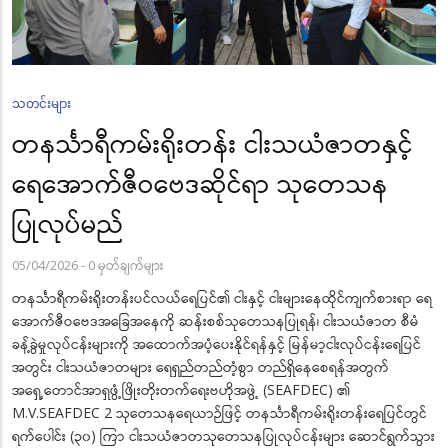
သတင်းများ
တနင်္သာရီကမ်းရိုးတန်း ငါးသယံဇာတနှင့်
ရေအောက်ဇီဝဗေဒဆိုင်ရာ သုတေသန
ပြုလုပ်မည်
05/04/2026
-
0 မှတ်ချက်များ
တနင်္သာရီကမ်းရိုးတန်းပင်လယ်ရေပြင်၏ ငါးနှင့် ငါးများနေထိုင်ကျက်စားရာ ရေ
အောက်ဇီဝဗေဒအခြေအနေကို ဆန်းစစ်သုတေသနပြုရန်၊ ငါးသယံဇာတ စီမံ
ခန့်ခွဲမှုလုပ်ငန်းများကို အထောက်အပံ့ပေးနိုင်ရန်နှင့် မြန်မာ့ငါးလုပ်ငန်းရေပြင်
အတွင်း ငါးသယံဇာတများ ရေရှည်တည်တံ့စွာ တည်ရှိနေစေရန်အတွက်
အရှေ့တောင်အာရှဖွံ့ဖြိုးတိုးတက်ရေးဗဟိုအဖွဲ့ (SEAFDEC) ၏
M.V.SEAFDEC 2 သုတေသနရေယာဉ်ဖြင့် တနင်္သာရီကမ်းရိုးတန်းရေပြင်တွင်
ရက်ပေါင်း (၃၀) ကြာ ငါးသယံဇာတသုတေသနပြုလုပ်ငန်းများ ဆောင်ရွက်သွား