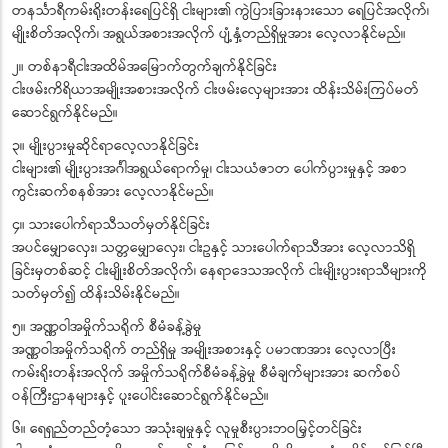
တနင်္သာရီကမ်းရိုးတန်းရေပြင်ရှိ ငါးများ၏ ကွဲပြားခြားနားသော ရေပြင်အလိုက်၊
မျိုးစိတ်အလိုက်၊ အရွယ်အစားအလိုက် ပျံ့နှံ့တည်ရှိမှုအား လေ့လာနိုင်မည်။
၂။ တစ်နာရီငါးအထိမ်အမြောက်တွက်ချက်နိုင်ခြင်း
ငါးဖမ်းကိရိယာအမျိုးအစားအလိုက် ငါးဖမ်းလှေများအား ထိန်းသိမ်းကြပ်မတ်
ဆောင်ရွက်နိုင်မည်။
၃။ မျိုးပွားမှုဆိုင်ရာလေ့လာနိုင်ခြင်း
ငါးများ၏ မျိုးပွားအင်္ဂါအရွယ်ရောက်မှု၊ ငါးသယံဇာတ ပေါက်ပွားမှုနှင့် အစာ
ကွင်းဆက်စနစ်အား လေ့လာနိုင်မည်။
၄။ သားပေါက်ရာသီသတ်မှတ်နိုင်ခြင်း
အပင်မျှောလှေး၊ သတ္တမျှောလှေး၊ ငါးဥနှင့် သားပေါက်ရာသီအား လေ့လာသိရှိ
ခြင်းမှတစ်ဆင့် ငါးမျိုးစိတ်အလိုက်၊ နေရာဒေသအလိုက် ငါးမျိုးပွားရာသီများကို
သတ်မှတ်၍ ထိန်းသိမ်းနိုင်မည်။
၅။ အဏ္ဏဝါအမှိုက်သရိုက် စီမံခန့်ခွဲမှု
အဏ္ဏဝါအမှိုက်သရိုက် တည်ရှိမှု အမျိုးအစားနှင့် ပမာဏအား လေ့လာပြီး
ကမ်းရိုးတန်းအလိုက် အမှိုက်သရိုက်စီမံခန့်ခွဲမှု စီမံချက်များအား ဆက်စပ်
ဝန်ကြီးဌာနများနှင့် ပူးပေါင်းဆောင်ရွက်နိုင်မည်။
၆။ ရေရှည်တည်တံ့သော အသုံးချမှုနှင့် လူမှုစီးပွားဘဝမြှင့်တင်ခြင်း