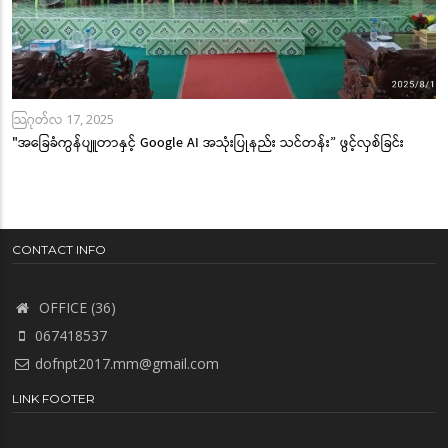
သြဂုတ်လ 17, 2025
"အခြေခံကွန်ပျူတာနှင့် Google AI အသုံးပြုနည်း သင်တန်း” ဖွင့်လှစ်ခြင်း
CONTACT INFO
OFFICE (36)
067418537
dofnpt2017.mm@gmail.com
LINK FOOTER