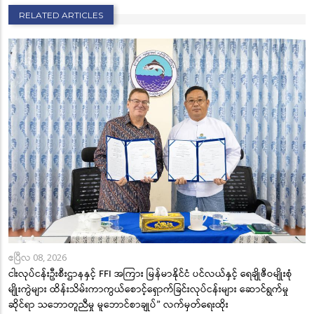
RELATED ARTICLES
ဧပြီလ 08, 2026
ငါးလုပ်ငန်းဦးစီးဌာနနှင့် FFI အကြား မြန်မာနိုင်ငံ ပင်လယ်နှင့် ရေချိုဇီဝမျိုးစုံ
မျိုးကွဲများ ထိန်းသိမ်းကာကွယ်စောင့်ရှောက်ခြင်းလုပ်ငန်းများ ဆောင်ရွက်မှု
ဆိုင်ရာ သဘောတူညီမှု မူဘောင်စာချုပ်” လက်မှတ်ရေးထိုး