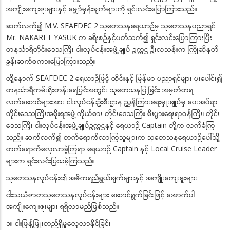
အကျိုးကျေးဇူးများနှင့် မျှော်မှန်းချက်များကို ရှင်းလင်းပြောကြားသည်။
ဆက်လက်၍ M.V. SEAFDEC 2 သုတေသနရေယာဉ်မှ သုတေသနပညာရှင်
Mr. NAKARET YASUK က ခရီးစဉ်နှင့်ပတ်သက်၍ ရှင်းလင်းပြောကြားပြီး
တနင်္သာရီတိုင်းဒေသကြီး ငါးလုပ်ငန်းအဖွဲ့ချုပ် ဥက္ကဋ္ဌ ဦးလှသန်းက ကြိုဆိုနုတ်
ခွန်းဆက်စကားပြောကြားသည်။
ထို့နောက် SEAFDEC 2 ရေယာဉ်ဖြင့် ထိုင်းနှင့် မြန်မာ ပညာရှင်များ ပူးပေါင်း၍
တနင်္သာရီကမ်းရိုးတန်းရေပြင်အတွင်း သုတေသနပြုခြင်း အမှတ်တရ
လက်ဆောင်များအား ငါးလုပ်ငန်းဦးစီးဌာန ညွှန်ကြားရေးမှူးချုပ်မှ ပေးအပ်ရာ
တိုင်းဒေသကြီးအစိုးရအဖွဲ့ကိုယ်စား တိုင်းဒေသကြီး စီးပွားရေးရာဝန်ကြီး၊ တိုင်း
ဒေသကြီး ငါးလုပ်ငန်းအဖွဲ့ချုပ်ဥက္ကဋ္ဌနှင့် ရေယာဉ် Captain တို့က လက်ခံကြ
သည်။ ဆက်လက်၍ တက်ရောက်လာကြသူများက သုတေသနရေယာဉ်ပေါ်သို့
တက်ရောက်လေ့လာခဲ့ကြရာ ရေယာဉ် Captain နှင့် Local Cruise Leader
များက ရှင်းလင်းပြသခဲ့ကြသည်။
သုတေသနလုပ်ငန်း၏ အဓိကရည်ရွယ်ချက်များနှင့် အကျိုးကျေးဇူးများ
ငါးသယံဇာတသုတေသနလုပ်ငန်းများ ဆောင်ရွက်ခြင်းဖြင့် အောက်ပါ
အကျိုးကျေးဇူးများ ရရှိလာမည်ဖြစ်သည်။
၁။ ငါးဖြန့်ဖြူးတည်ရှိမှုလေ့လာနိုင်ခြင်း