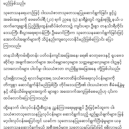
မည်ဖြစ်သည်။
သုတေသနရေယာဉ်ဖြင့် ငါးသယံဇာတသုတေသနပြုဆောင်ရွက်ခြင်း ဖွင့်ပွဲ
အခမ်းအနားကို ဖေဖော်ဝါရီ (၂၁) ရက် ညနေ (၄) နာရီခွဲတွင် ကျွန်းစုမြို့နယ်၊ ပ
ထက်ကျေးရွာရှိ ပြည့်ဖြိုးထွန်းဆိပ်ခံတံတား၌ ကျင်းပရာ၊ ဦးစွာ တနင်္သာရီတိုင်း
ဒေသကြီး စီးပွားရေးရာဝန်ကြီး ဦးမောင်ကြီးက သုတေသနဆောင်ရွက်ခြင်းဖြင့်
အောက်ပါအချက်များကို သိပ္ပံနည်းကျလေ့လာနိုင်မည်ဖြစ်ကြောင်း ပြော
ကြားသည်။
တနင်္သာရီကမ်းရိုးတန်း ပတ်ဝန်းကျင်အခြေအနေ၊ ရေ၏ ဓာတုဗေဒနှင့် ရူပဗေဒ
ဆိုင်ရာ အချက်အလက်များ၊ အပင်မျှောလှေးများ၊ သတ္တမျှောလှေးများ၊ ငါးဥနှင့်
သားလောင်းများ ပါဝင်မှု၊ ငါးသယံဇာတ တည်ရှိမှုအခြေအနေ တို့ဖြစ်ပါသည်။
၎င်းရရှိလာမည့် ရလာဒ်များအရ သယံဇာတထိန်းသိမ်းရေးလုပ်ငန်းများကို
တိကျစွာ ဆောင်ရွက်နိုင်မည်ဖြစ်ပြီး တိုင်းဒေသကြီး၏ ငါးသယံဇာတ စီမံခန့်ခွဲမှု
နှင့် ထိန်းသိမ်းမှုများအတွက် များစွာ အထောက်အကူဖြစ်စေမည်ဟု ၎င်းက
ထပ်လောင်းပြောကြားသည်။
ထို့နောက် ငါးလုပ်ငန်းဦးစီးဌာန ညွှန်ကြားရေးမှူးချုပ် ဦးမြင့်ဇင်ထူးက ငါး
သယံဇာတသုတေသနပြုလုပ်ငန်းများ ဆောင်ရွက်သည့် ရည်ရွယ်ချက်များ၊ မြန်
မာ့ငါးလုပ်ငန်းရေပြင်တွင် ယခင်က သုတေသနပြုဆောင်ရွက်ပြီးခဲ့မှုများ၊ ယခု
သုတေသနဆောင်ရွက်မည့် အစီအစဉ်များ၊ သုတေသနပြုခြင်းဖြင့် ရရှိလာမည့်