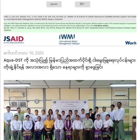
စက်တင်ဘာလ 10, 2025
Aqua-DST ကို အသုံးပြု၍ မြန်မာပြည်အထက်ပိုင်းရှိ ငါးမွေးမြူရေးလုပ်ငန်းများ
တိုးချဲ့နိုင်ရန် အလားအလာ ရှိသော နေရာများကို ရှာဖွေခြင်း