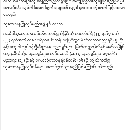
ငါးသယံဇာတများကို ရေရှည်တည်တံ့စွာဖြင့် အကျိုးရှိစွာအသုံးချနိုင်မည်ဖြစ်ပြီး
ရေလုပ်ငန်း လုပ်ကိုင်ဆောင်ရွက်သူများ၏ လူမှုစီးပွားဘဝ တိုးတက်မြင့်မားလာ
စေမည်။
သုတေသနပြုလုပ်မည့်အဖွဲ့နှင့် ကာလ
အဆိုပါသုတေသနလုပ်ငန်းဆောင်ရွက်ခြင်းကို ဖေဖော်ဝါရီ (၂၂) ရက်မှ မတ်
(၂၂) ရက်အထိ တနင်္သာရီကမ်းရိုးတန်းရေပြင်တွင် နိုင်ငံတကာပညာရှင် (၅) ဦး
နှင့်အတူ ငါးလုပ်ငန်းဦးစီးဌာနမှ ပညာရှင်များ၊ မြိတ်တက္ကသိုလ်နှင့် မော်လမြိုင်
တက္ကသိုလ်တို့မှ ပညာရှင်များ၊ တပ်မတော် (ရေ) မှ ပညာရှင်များ စုစုပေါင်း
ပညာရှင် (၁၂) ဦးနှင့် ရေယာဉ်တာဝန်ရှိဝန်ထမ်း (၁၆) ဦးတို့ လိုက်ပါ၍
သုတေသနပြုလုပ်ငန်းများ ဆောင်ရွက်သွားမည်ဖြစ်ကြောင်း သိရသည်။