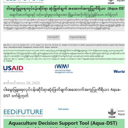
စက်တင်ဘာလ 26, 2025
ငါးမွေးမြူရေးလုပ်ငန်းဆိုင်ရာဆုံးဖြတ်ချက်အထောက်အကူပြုကိရိယာ Aqua-
DST ဒက်ရှ်ဘုတ်