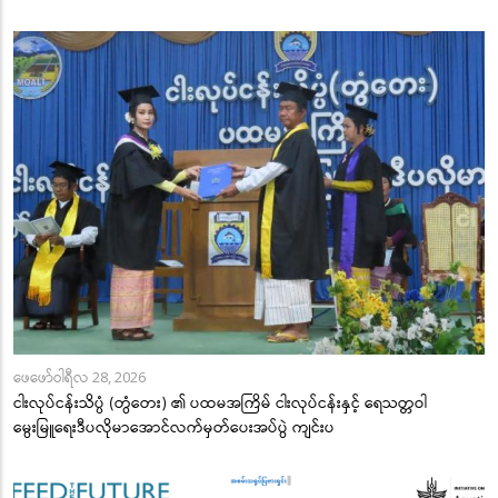
ဖေဖော်ဝါရီလ 28, 2026
ငါးလုပ်ငန်းသိပ္ပံ (တွံတေး) ၏ ပထမအကြိမ် ငါးလုပ်ငန်းနှင့် ရေသတ္တဝါ
မွေးမြူရေးဒီပလိုမာအောင်လက်မှတ်ပေးအပ်ပွဲ ကျင်းပ