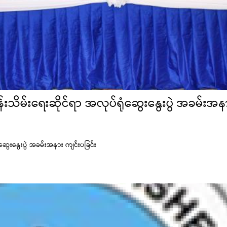
န်းသိမ်းရေးဆိုင်ရာ အလုပ်ရုံဆွေးနွေးပွဲ အခမ်းအန
ံဆွေးနွေးပွဲ အခမ်းအနား ကျင်းပခြင်း