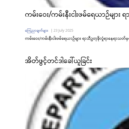
ကမ်းဝေး/ကမ်းနီးငါးဖမ်ရေယာဉ်များ ရာ
|
23 July 2025
ကြေညာချက်များ
ကမ်းဝေး/ကမ်းနီးငါးဖမ်ရေယာဉ်များ ရာသီဥတုခိုလှုံရာနေရာသတ်မှတ
အိတ်ဖွင့်တင်ဒါခေါ်ယူခြင်း