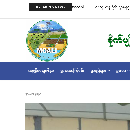
အဓိက
းအလိုက် လိုင်စင်ခနှုန်းထားများကို အောက်ပါ
ငါးလုပ်ငန်းဦးစီးဌာနနှင့် FFI အကြား မြန
BREAKING NEWS
အကြောင်းအရာ
ဆိုင်ရာ သဘောတူညီမှု မူဘောင်စာချုပ
သို့
သွား
မည်
MAIN
အဖွင့်စာမျက်နှာ
ဌာနအကြောင်း
ဌာနခွဲများ
ဥပဒေ
NAVIGATION
မူလနေရာ
Breadcrumb