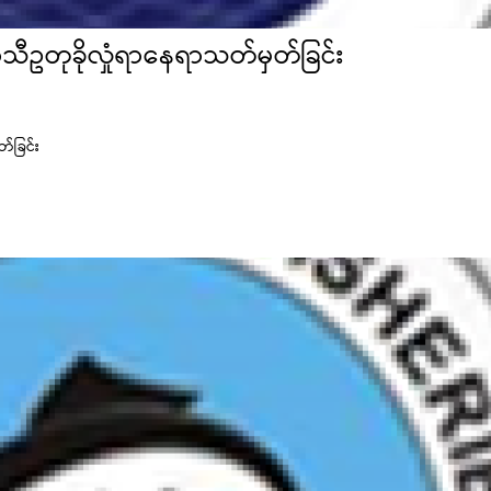
သီဥတုခိုလှုံရာနေရာသတ်မှတ်ခြင်း
်ခြင်း