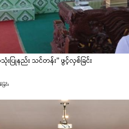
းပြုနည်း သင်တန်း” ဖွင့်လှစ်ခြင်း
်ခြင်း