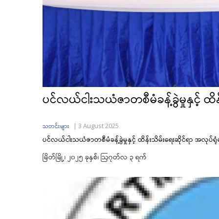
ပင်လယ်ငါးသယံဇာတစီမံခန့်ခွဲမှုနှင့် ထိ
|
3 August 2025
သတင်းများ
ပင်လယ်ငါးသယံဇာတစီမံခန့်ခွဲမှုနှင့် ထိန်းသိမ်းရေးဆိုင်ရာ အလုပ်ရု
မြိတ်မြို့၊ ၂၀၂၅ ခုနှစ်၊ ဩဂုတ်လ ၃ ရက်