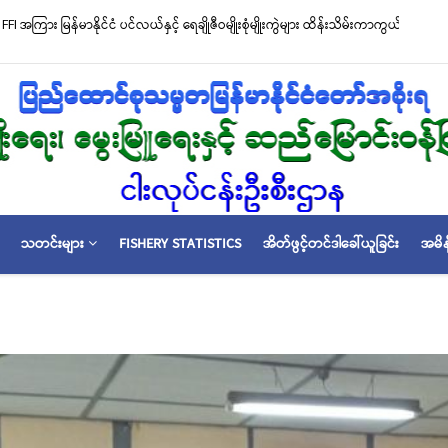
်မာနိုင်ငံ ပင်လယ်နှင့် ရေချိုဇီဝမျိုးစုံမျိုးကွဲများ ထိန်းသိမ်းကာကွယ်စောင့်ရှောက်ခြင်းလုပ်
်” လက်မှတ်ရေးထိုး
သတင်းများ
FISHERY STATISTICS
အိတ်ဖွင့်တင်ဒါခေါ်ယူခြင်း
အမိန