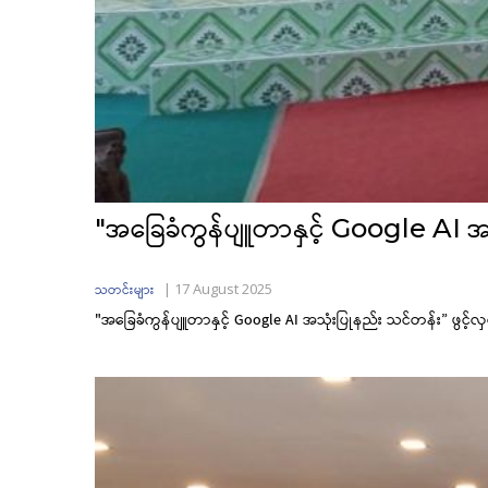
"အခြေခံကွန်ပျူတာနှင့် Google AI အသုံ
|
17 August 2025
သတင်းများ
"အခြေခံကွန်ပျူတာနှင့် Google AI အသုံးပြုနည်း သင်တန်း” ဖွင့်လှစ