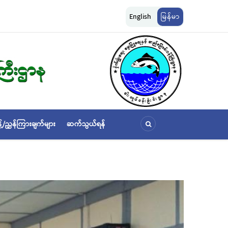
ငန်းများ ဆောင်ရွက်မှု
မြန်မာ့ပင်လယ် ငါးလုပ်ငန်းရေပြင်အတွင်းရှိ ငါးဖမ်းကွက်များအာ
English
မြန်မာ
သတ်မှတ်ခြင်း
့်/ညွှန်ကြားချက်များ
ဆက်သွယ်ရန်