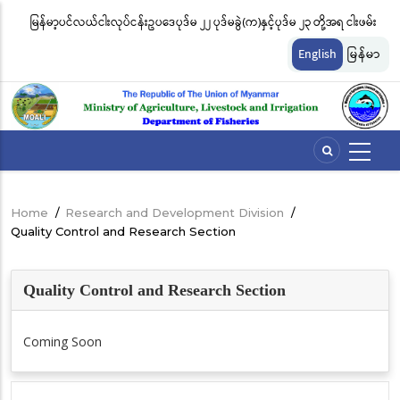
Skip
မြန်မာ့ပင်လယ်ငါးလုပ်ငန်းဥပဒေပုဒ်မ ၂၂ ပုဒ်မခွဲ(က)နှင့်ပုဒ်မ ၂၃ တို့အရ ငါးဖမ်း
ငါ
to
တ်
ကိရိယာအမျိုးအစားအလိုက် လိုင်စင်ခနှုန်းထားများကို အောက်ပါအတိုင်း
မျ
main
English
မြန်မာ
content
သတ်မှတ်လိုက်သည်
ဆိ
Home
/
Research and Development Division
/
Breadcrumb
Quality Control and Research Section
Quality Control and Research Section
Coming Soon