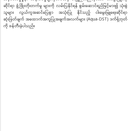
ဆိုင်ရာ ဖွံ့ဖြိုးတိုးတက်မှု များကို လမ်းပြနိုင်ရန် စွမ်းဆောင်ရည်မြင့်မား၍ သုံးစွဲ
သူများ လွယ်ကူအဆင်ပြေစွာ အသုံးပြု နိုင်သည့် ငါးမွေးမြူရေးဆိုင်ရာ
ဆုံးဖြတ်ချက် အထောက်အကူပြုအချက်အလက်များ (Aqua-DST) ဒက်ရှ်ဘုတ်
ကို ဖန်တီးခဲ့ပါသည်။