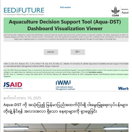
စက်တင်ဘာလ 10, 2025
Aqua-DST ကို အသုံးပြု၍ မြန်မာပြည်အထက်ပိုင်းရှိ ငါးမွေးမြူရေးလုပ်ငန်းများ
တိုးချဲ့နိုင်ရန် အလားအလာ ရှိသော နေရာများကို ရှာဖွေခြင်း