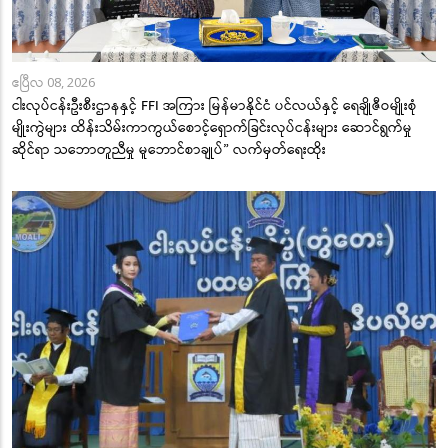
ဧပြီလ 08, 2026
ငါးလုပ်ငန်းဦးစီးဌာနနှင့် FFI အကြား မြန်မာနိုင်ငံ ပင်လယ်နှင့် ရေချိုဇီဝမျိုးစုံ
မျိုးကွဲများ ထိန်းသိမ်းကာကွယ်စောင့်ရှောက်ခြင်းလုပ်ငန်းများ ဆောင်ရွက်မှု
ဆိုင်ရာ သဘောတူညီမှု မူဘောင်စာချုပ်” လက်မှတ်ရေးထိုး