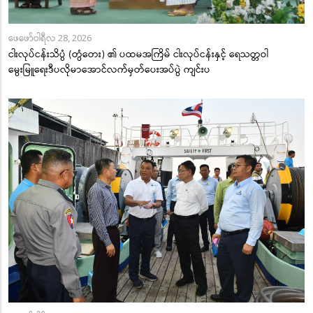
ဖေဖော်ဝါရီလ 28, 2026
ငါးလုပ်ငန်းသိပ္ပံ (တွံတေး) ၏ ပထမအကြိမ် ငါးလုပ်ငန်းနှင့် ရေသတ္တဝါ
မွေးမြူရေးဒီပလိုမာအောင်လက်မှတ်ပေးအပ်ပွဲ ကျင်းပ