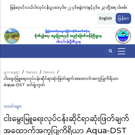
အဓိက
မြန်မာ့ပင်လယ်ငါးလုပ်ငန်းဥပဒေပုဒ်မ ၂၂ ပုဒ်မခွဲ(က)နှင့်ပုဒ်မ ၂၃ တို့အရ ငါးဖမ်း
ငါးလုပ်
အကြောင်းအရာ
ကိရိယာအမျိုးအစားအလိုက် လိုင်စင်ခနှုန်းထားများကို အောက်ပါအတိုင်း
မျိုးက
သို့
English
မြန်မာ
သွား
သတ်မှတ်လိုက်သည်
ဆိုင်
မည်
မူလနေရာ
/
News
/
News
/
Breadcrumb
ငါးမွေးမြူရေးလုပ်ငန်းဆိုင်ရာဆုံးဖြတ်ချက်အထောက်အကူပြုကိရိယာ
Aqua-DST ဒက်ရှ်ဘုတ်
သတင်းများ
ငါးမွေးမြူရေးလုပ်ငန်းဆိုင်ရာဆုံးဖြတ်ချက်
အထောက်အကူပြုကိရိယာ Aqua-DST