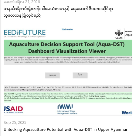
ဖေဖော်ဝါရီလ 21, 2026
တနင်္သာရီကမ်းရိုးတန်း ငါးသယံဇာတနှင့် ရေအောက်ဇီဝဗေဒဆိုင်ရာ
သုတေသနပြုလုပ်မည်
Sep 25, 2025
Unlocking Aquaculture Potential with Aqua-DST in Upper Myanmar