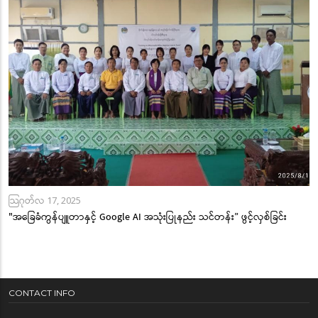
သြဂုတ်လ 17, 2025
"အခြေခံကွန်ပျူတာနှင့် Google AI အသုံးပြုနည်း သင်တန်း” ဖွင့်လှစ်ခြင်း
CONTACT INFO