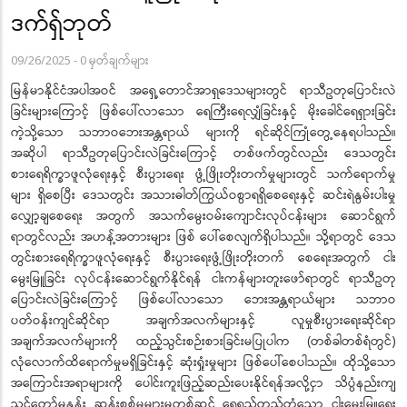
ဒက်ရှ်ဘုတ်
09/26/2025
-
0 မှတ်ချက်များ
မြန်မာနိုင်ငံအပါအဝင် အရှေ့တောင်အာရှဒေသများတွင် ရာသီဥတုပြောင်းလဲ
ခြင်းများကြောင့် ဖြစ်ပေါ်လာသော ရေကြီးရေလျှံခြင်းနှင့် မိုးခေါင်ရေရှားခြင်း
ကဲ့သို့သော သဘာဝဘေးအန္တရာယ် များကို ရင်ဆိုင်ကြုံတွေ့နေရပါသည်။
အဆိုပါ ရာသီဥတုပြောင်းလဲခြင်းကြောင့် တစ်ဖက်တွင်လည်း ဒေသတွင်း
စားရေရိက္ခာဖူလုံရေးနှင့် စီးပွားရေး ဖွံ့ဖြိုးတိုးတက်မှုများတွင် သက်ရောက်မှု
များ ရှိစေပြီး ဒေသတွင်း အသားဓါတ်ကြွယ်ဝစွာရရှိစေရေးနှင့် ဆင်းရဲနွမ်းပါးမှု
လျှော့ချစေရေး အတွက် အသက်မွေးဝမ်းကျောင်းလုပ်ငန်းများ ဆောင်ရွက်
ရာတွင်လည်း အဟန့်အတားများ ဖြစ် ပေါ်စေလျက်ရှိပါသည်။ သို့ရာတွင် ဒေသ
တွင်းစားရေရိက္ခာဖူလုံရေးနှင့် စီးပွားရေးဖွံ့ဖြိုးတိုးတက် စေရေးအတွက် ငါး
မွေးမြူခြင်း လုပ်ငန်းဆောင်ရွက်နိုင်ရန် ငါးကန်များတူးဖော်ရာတွင် ရာသီဥတု
ပြောင်းလဲခြင်းကြောင့် ဖြစ်ပေါ်လာသော ဘေးအန္တရာယ်များ သဘာဝ
ပတ်ဝန်းကျင်ဆိုင်ရာ အချက်အလက်များနှင့် လူမှုစီးပွားရေးဆိုင်ရာ
အချက်အလက်များကို ထည့်သွင်းစဉ်းစားခြင်းမပြုပါက (တစ်ခါတစ်ရံတွင်)
လုံလောက်ထိရောက်မှုမရှိခြင်းနှင့် ဆုံးရှုံးမှုများ ဖြစ်ပေါ်စေပါသည်။ ထိုသို့သော
အကြောင်းအရာများကို ပေါင်းကူးဖြည့်ဆည်းပေးနိုင်ရန်အလို့ငှာ သိပ္ပံနည်းကျ
သင့်တော်မှုနှုန်း ဆန်းစစ်မှုများမှတစ်ဆင့် ရေရှည်တည်တံ့သော ငါးမွေးမြူရေး