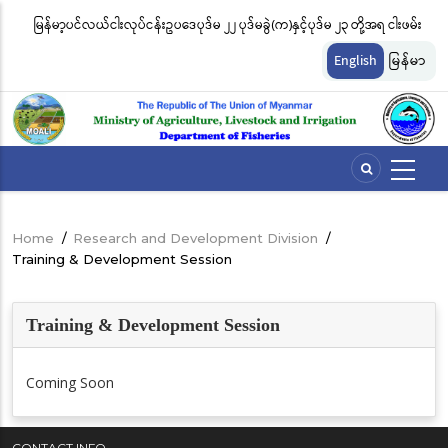
Skip
မြန်မာ့ပင်လယ်ငါးလုပ်ငန်းဥပဒေပုဒ်မ ၂၂ ပုဒ်မခွဲ(က)နှင့်ပုဒ်မ ၂၃ တို့အရ ငါးဖမ်း
ငါ
to
တ်
ကိရိယာအမျိုးအစားအလိုက် လိုင်စင်ခနှုန်းထားများကို အောက်ပါအတိုင်း
မျ
main
English
မြန်မာ
content
သတ်မှတ်လိုက်သည်
ဆိ
Home
/
Research and Development Division
/
Breadcrumb
Training & Development Session
Training & Development Session
Coming Soon
CONTACT INFO