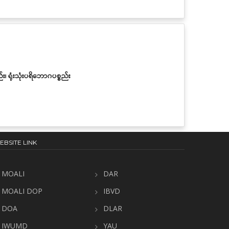
်း၊ ရုံးသုံးပရိဘောဂပစ္စည်း
EBSITE LINK
MOALI
DAR
MOALI DOP
IBVD
DOA
DLAR
IWUMD
YAU