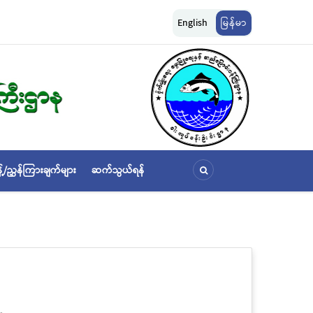
ျားကို အောက်ပါ
ငါးလုပ်ငန်းဦးစီးဌာနနှင့် FFI အကြား မြန်မာနိုင်ငံ ပင်လယ်နှင့် ရေချိုဇ
English
မြန်မာ
ဆိုင်ရာ သဘောတူညီမှု မူဘောင်စာချုပ်” လက်မှတ်ရေးထိုး
့်/ညွှန်ကြားချက်များ
ဆက်သွယ်ရန်