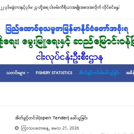
၂ ပုဒ်မခွဲ(က)နှင့်ပုဒ်မ ၂၃ တို့အရ ငါးဖမ်းကိရိယာအမျိုးအစားအလိုက် လိုင်စင်ခနှုန်းထားမ
သတင်းများ
FISHERY STATISTICS
အိတ်ဖွင့်တင်ဒါခေါ်ယူခြင်း
အမိန
အိတ်ဖွင့်တင်ဒါ(open Tender) ခေါ်ယူခြင်း
ကြာသပတေးနေ့, မေလ 21, 2026