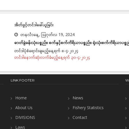
အိတ်ဖွင့်တင်ဒါခေါ်ယူခြင်း
တနင်္လာနေ့, သြဂုတ်လ 19, 2024
ဓာတ်ခွဲခန်းသုံးပစ္စည်း၊ စက်နှင့်စက်ကိရိယာပစ္စည်း၊ ရုံးသုံးစက်ကိရိယာပစ္စည
တင်ဒါပုံစံရောင်းချမည့်နေ့ရက် ၈-၄-၂၀၂၄
တင်ဒါနောက်ဆုံးလက်ခံမည့်နေ့ရက် ၃၀-၄-၂၀၂၄
LINK FOOTER
W
Home
News
About Us
Fishery Statistics
DIVISIONS
Contact
Laws