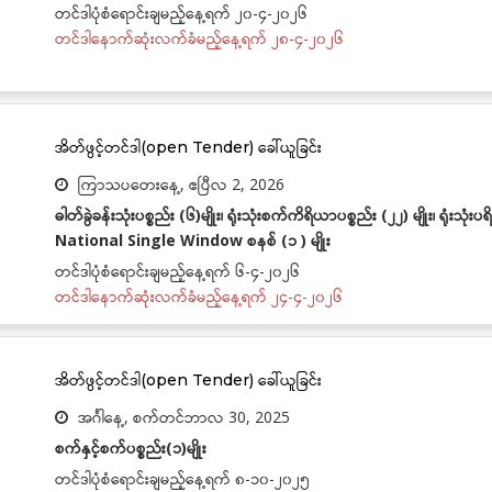
တင်ဒါပုံစံရောင်းချမည့်နေ့ရက် ၂၀-၄-၂၀၂၆
တင်ဒါနောက်ဆုံးလက်ခံမည့်နေ့ရက် ၂၈-၄-၂၀၂၆
အိတ်ဖွင့်တင်ဒါ(open Tender) ခေါ်ယူခြင်း
ကြာသပတေးနေ့, ဧပြီလ 2, 2026
ဓါတ်ခွဲခန်းသုံးပစ္စည်း (၆)မျိုး၊ ရုံးသုံးစက်ကိရိယာပစ္စည်း (၂၂) မျိုး၊ ရုံး
National Single Window စနစ် (၁ ) မျိုး
တင်ဒါပုံစံရောင်းချမည့်နေ့ရက် ၆-၄-၂၀၂၆
တင်ဒါနောက်ဆုံးလက်ခံမည့်နေ့ရက် ၂၄-၄-၂၀၂၆
အိတ်ဖွင့်တင်ဒါ(open Tender) ခေါ်ယူခြင်း
အင်္ဂါနေ့, စက်တင်ဘာလ 30, 2025
စက်နှင့်စက်ပစ္စည်း(၁)မျိုး
တင်ဒါပုံစံရောင်းချမည့်နေ့ရက် ၈-၁၀-၂၀၂၅