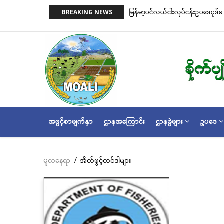
အဓိက
on)နှင့် ငါးမဖမ်းရဧရိယာ(Closed Area
မြန်မာ့ပင်လယ်ငါးလုပ်ငန်းဥပဒေပုဒ်မ ၂
BREAKING NEWS
အကြောင်းအရာ
အတိုင်းသတ်မှတ်လိုက်သည်
သို့
သွား
မည်
MAIN
အဖွင့်စာမျက်နှာ
ဌာနအကြောင်း
ဌာနခွဲများ
ဥပဒေ
NAVIGATION
မူလနေရာ
/
အိတ်ဖွင့်တင်ဒါများ
Breadcrumb