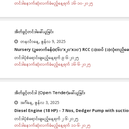
တင်ဒါနောက်ဆုံးလက်ခံမည့်နေ့ရက် ၁၆-၁၀-၂၀၂၅
အိတ်ဖွင့်တင်ဒါခေါ်ယူခြင်း
တနင်္လာနေ့, ဇွန်လ 9, 2025
Nursery (ဥဖောက်ခန်း)၊(၆၀'x၂၀'x၁၀') RCC (၁)ထပ် (၁)လုံးတည်ဆေ
တင်ဒါပုံစံရောင်းချမည့်နေ့ရက် ၉-၆-၂၀၂၅
တင်ဒါနောက်ဆုံးလက်ခံမည့်နေ့ရက် ၁၆-၆-၂၀၂၅
အိတ်ဖွင့်တင်ဒါ (Open Tender)ခေါ်ယူခြင်း
အင်္ဂါနေ့, ဇွန်လ 3, 2025
Diesel Engine (18 HP) - 7 Nos, Dedger Pump with suctio
တင်ဒါပုံစံရောင်းချမည့်နေ့ရက် ၂-၆-၂၀၂၅
တင်ဒါနောက်ဆုံးလက်ခံမည့်နေ့ရက် ၁၁-၆-၂၀၂၅