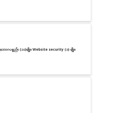
သုံးပရိဘောဂပစ္စည်း (၁၁)မျိုး၊ Website security (၁) မျိုး၊