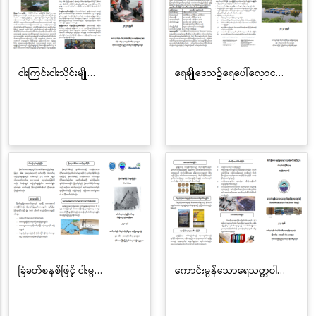
ငါးကြင်းငါးသိုင်းမျို…
ရေချိုဒေသ၌ရေပေါ်လှောင…
ခြံခတ်စနစ်ဖြင့် ငါးမွ…
ကောင်းမွန်သောရေသတ္တဝါ…