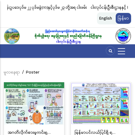
အဓိက
 တို့အရ ငါးဖမ်း
ငါးလုပ်ငန်းဦးစီးဌာနနှင့် FFI အကြား မြန်မာနိုင်ငံ ပင်လယ်နှင့် ရေချိုဇီဝမျိုးစ
အကြောင်းအရာ
ါအတိုင်း
မျိုးကွဲများ ထိန်းသိမ်းကာကွယ်စောင့်ရှောက်ခြင်းလုပ်ငန်းများ ဆောင်ရွက်မှ
သို့
English
မြန်မာ
သွား
ဆိုင်ရာ သဘောတူညီမှု မူဘောင်စာချုပ်” လက်မှတ်ရေးထိုး
မည်
မူလနေရာ
/
Poster
Breadcrumb
အဂတိလိုက်စားမှုကင်းရှ…
မြန်မာပင်လယ်ပြင်ရှိ ရ…