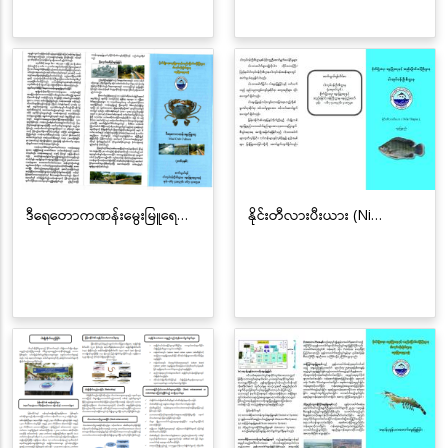
ဒီရေတောကဏန်းမွေးမြူရေ…
နိုင်းတီလားပီးယား (Ni…