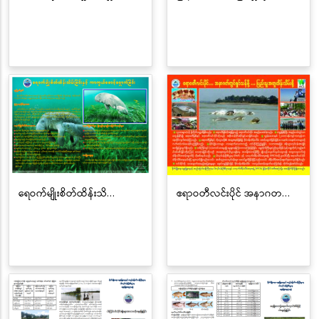
ရေဝက်မျိုးစိတ်ထိန်းသိ…
ဧရာဝတီလင်းပိုင် အနာဂတ…