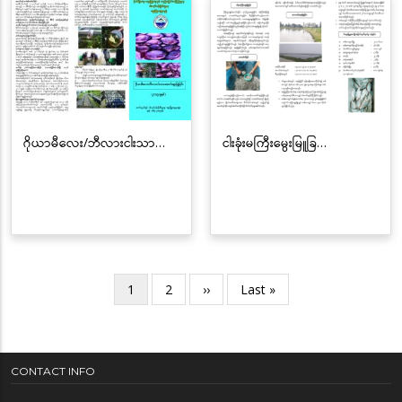
ဂိုယာမီလေး/ဘီလားငါးသာ…
ငါးခုံးမကြီးမွေးမြူခြ…
Pagination
လက်ရှိ
1
စာမျက်နှာ
2
Next
››
Last
Last »
စာမျက်နှာ
page
page
CONTACT INFO