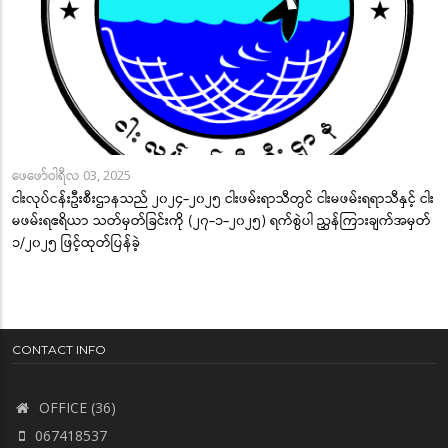
ဖေဖော်ဝါရီလ 03, 2025
ငါးလုပ်ငန်းဦးစီးဌာနသည် ၂၀၂၄-၂၀၂၅ ငါးဖမ်းရာသီတွင် ငါးမဖမ်းရရာသီနှင့် ငါး
မဖမ်းရဧရိယာ သတ်မှတ်ခြင်းကို (၂၇-၁-၂၀၂၅) ရက်စွဲပါ ညွှန်ကြားချက်အမှတ်
၁/၂၀၂၅ ဖြင့်ထုတ်ပြန်ခဲ့
CONTACT INFO
OFFICE (36)
067418537