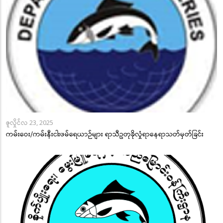
ဇူလှိုင်လ 23, 2025
ကမ်းဝေး/ကမ်းနီးငါးဖမ်ရေယာဉ်များ ရာသီဥတုခိုလှုံရာနေရာသတ်မှတ်ခြင်း