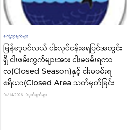
ကြေညာချက်များ
မြန်မာ့ပင်လယ် ငါးလုပ်ငန်းရေပြင်အတွင်း
ရှိ ငါးဖမ်းကွက်များအား ငါးမဖမ်းရကာ
လ(Closed Season)နှင့် ငါးမဖမ်းရ
ဧရိယာ(Closed Area သတ်မှတ်ခြင်း
04/14/2026
-
0 မှတ်ချက်များ