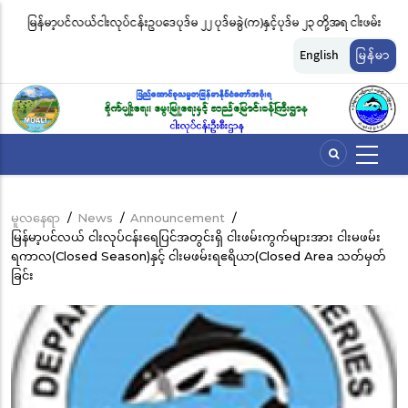
အဓိက
ခွဲ(က)နှင့်ပုဒ်မ ၂၃ တို့အရ ငါးဖမ်း
ငါးလုပ်ငန်းဦးစီးဌာနနှင့် FFI အကြား မြန်မာနိုင်ငံ ပင်လယ်န
အကြောင်းအရာ
ထားများကို အောက်ပါအတိုင်း
မျိုးကွဲများ ထိန်းသိမ်းကာကွယ်စောင့်ရှောက်ခြင်းလုပ်င
သို့
English
မြန်မာ
သွား
ဆိုင်ရာ သဘောတူညီမှု မူဘောင်စာချုပ်” လက်မှတ်ရေး
မည်
မူလနေရာ
/
News
/
Announcement
/
Breadcrumb
မြန်မာ့ပင်လယ် ငါးလုပ်ငန်းရေပြင်အတွင်းရှိ ငါးဖမ်းကွက်များအား ငါးမဖမ်း
ရကာလ(Closed Season)နှင့် ငါးမဖမ်းရဧရိယာ(Closed Area သတ်မှတ်
ခြင်း