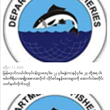
ဧပြီလ 11, 2026
မြန်မာ့ပင်လယ်ငါးလုပ်ငန်းဥပဒေပုဒ်မ ၂၂ ပုဒ်မခွဲ(က)နှင့်ပုဒ်မ ၂၃ တို့အရ ငါး
ဖမ်းကိရိယာအမျိုးအစားအလိုက် လိုင်စင်ခနှုန်းထားများကို အောက်ပါအတိုင်း
သတ်မှတ်လိုက်သည်