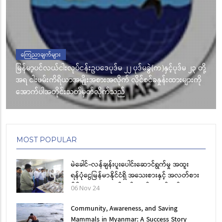
ကြေညာချက်များ
မြန်မာ့ပင်လယ်ငါးလုပ်ငန်းဥပဒေပုဒ်မ ၂၂ ပုဒ်မခွဲ(က)နှင့်ပုဒ်မ ၂၃ တို့
အရ ငါးဖမ်းကိရိယာအမျိုးအစားအလိုက် လိုင်စင်ခနှုန်းထားများကို
အောက်ပါအတိုင်းသတ်မှတ်လိုက်သည်
MOST POPULAR
မဲခေါင်-လန်ချန်းပူးပေါင်းဆောင်ရွက်မှု အထူး
ရန်ပုံငွေမြန်မာနိုင်ငံရှိ အသေးစားနှင့် အလတ်စား
မိရိုးဖလာ ရေထွက်ကုန်ပစ္စည်း ထုတ်လုပ်မှု
06 Nov 24
လုပ်ငန်းများ၏ အရည်အသွေး အာမခံချက်စနစ်
ဖွံ့ဖြိုးတိုးတက်ရေး စီမံကိန်း (Phase II) စီမံကိန်း
Community, Awareness, and Saving
အပြီးသတ်အခမ်းအနားကျင်းပ
Mammals in Myanmar: A Success Story