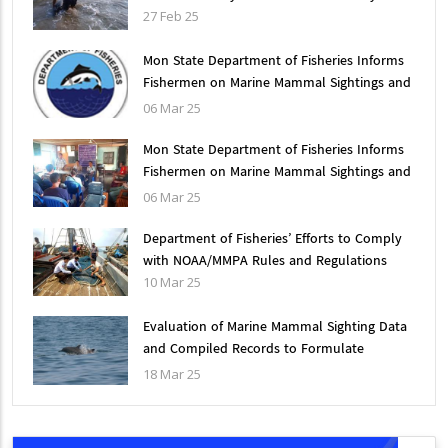
27 Feb 25
Mon State Department of Fisheries Informs
Fishermen on Marine Mammal Sightings and
Accidental bycatch information
06 Mar 25
Mon State Department of Fisheries Informs
Fishermen on Marine Mammal Sightings and
Accidental bycatch information
06 Mar 25
Department of Fisheries’ Efforts to Comply
with NOAA/MMPA Rules and Regulations
10 Mar 25
Evaluation of Marine Mammal Sighting Data
and Compiled Records to Formulate
Effective Mitigation Measures for
18 Mar 25
Conservation in Myanmar