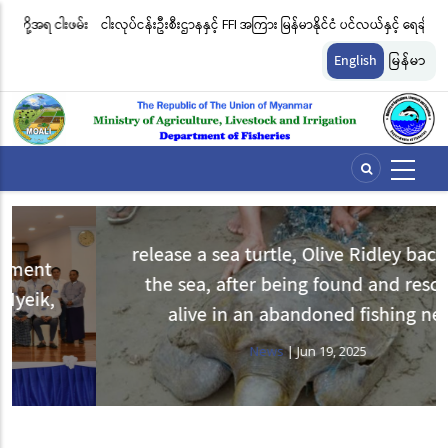
Skip
းဖမ်း
ငါးလုပ်ငန်းဦးစီးဌာနနှင့် FFI အကြား မြန်မာနိုင်ငံ ပင်လယ်နှင့် ရေချိုဇီဝမျိုးစုံ
မြ
to
မျိုးကွဲများ ထိန်းသိမ်းကာကွယ်စောင့်ရှောက်ခြင်းလုပ်ငန်းများ ဆောင်ရွက်မှု
ရက
main
English
မြန်မာ
content
ဆိုင်ရာ သဘောတူညီမှု မူဘောင်စာချုပ်” လက်မှတ်ရေးထိုး
ခြင
release a sea turtle, Olive Ridley back into
the sea, after being found and rescued
alive in an abandoned fishing net
News
|
Jun 19, 2025