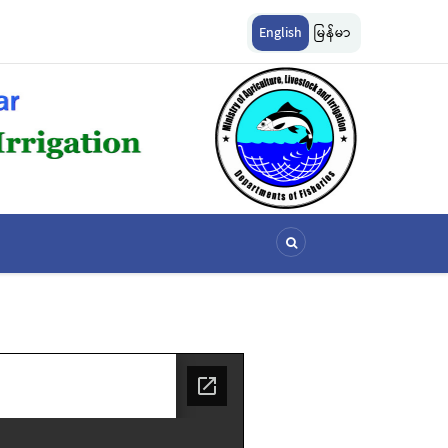
losed Area
မြန်မာ့ပင်လယ်ငါးလုပ်ငန်းဥပဒေပုဒ်မ ၂၂ ပုဒ်မခွဲ(က)နှင့်ပုဒ်မ ၂၃ 
English
မြန်မာ
အတိုင်းသတ်မှတ်လိုက်သည်