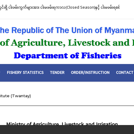
တွင်းရှိ ငါးဖမ်းကွက်များအား ငါးမဖမ်းရကာလ(Closed Season)နှင့် ငါးမဖမ်းရဧရိယာ(C
FISHERY STATISTICS
TENDER
ORDER/INSTRUCTION
CONTACT
titute (Twantay)