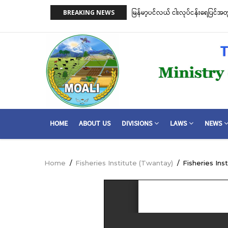
Skip
မ်းကာကွယ်စောင့်ရှောက်ခြင်းလုပ်ငန်းများ ဆောင်ရွက်မှု
မြန်မာ့ပင်လယ် ငါးလုပ်ငန်းရေပြင်အ
BREAKING NEWS
to
သတ်မှတ်ခြင်း
main
content
MAIN
HOME
ABOUT US
DIVISIONS
LAWS
NEWS
NAVIGATION
Home
/
Fisheries Institute (Twantay)
/
Fisheries Ins
Breadcrumb