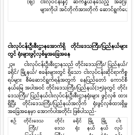
(ဈ)
ငါးလုပ်ငန်းနှင့် ဆက်နွယ်နေသည့် အခြားတာ
များကိုပါ အင်တိုက်အားတိုက်
ဆောင်ရွက်ပေးခြင
ငါးလုပ်ငန်းဦးစီးဌာနအောက်ရှိ တိုင်းဒေသကြီး
/
ပြည်နယ်များ
တွင် ရုံးများဖွင့်လှစ်မှုအခြေအနေ
၂၃။
ငါး
လုပ်ငန်းဦးစီးဌာနသည် တိုင်းဒေသကြီး/ ပြည်နယ်/
ခရိုင်/ မြို့နယ်/ စခန်းများတွင် ရှိသော
ငါး
လုပ်ငန်းဆိုင်ရာကိစ္စ
ရပ်များ စီမံဆောင်ရွက်ရန်အတွက်
နေပြည်တော် ကောင်စီ
နယ်မြေ အပါအဝင် တိုင်းဒေသကြီး
/
ပြည်နယ်
(
၁၅
)
ခုတွင် တိုင်း
ဒေသကြီး
/
ပြည်နယ်ငါးလုပ်ငန်းဦးစီးဌာနရုံးများ ဖွင့်လှစ် ထား
ရှိပြီး တိုင်းဒေသကြီး
/
ပြည်နယ်အလိုက် ရုံးဖွင့်လှစ်ထားရှိမှု
အခြေအနေမှာ အောက်ပါအတိုင်း ဖြစ်ပါသည်
-
စဉ်
တိုင်းဒေသ
တိုင်း
ခရိုင်
မြို့
မြို့
ငါး
ကြီး
/
ဒေသ
ရုံး
နယ်
နယ်
လုပ်
တ