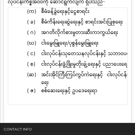
လုပ်ငန်းကိစ္စအဝဝကို ဆောင်ရွက်လျက် ရှိပါသည်-
(က)
စီမံခန့်ခွဲရေးနှင့်ငွေစာရင်း
( ခ)
စီမံကိန်းရေးဆွဲရေးနှင့် စာရင်းအင်းပြုစုရေး
( ဂ)
အဂတိလိုက်စားမှုတားဆီးကာကွယ်ရေး
(ဃ)
ငါးမွေးမြူရေး/ပုစွန်မွေးမြူရေး
( င)
ငါးလုပ်ငန်းသုတေသနလုပ်ငန်းနှင့် သဘာဝပတ်ဝန်
( စ)
ငါးလုပ်ငန်းဖွံ့ဖြိုးမှုတိုးချဲ့ရေးနှင့် ပညာပေးရေး
(ဆ)
အင်းအိုင်ကြီးကြပ်ကွပ်ကဲရေးနှင့် ငါးလုပ်ငန်း
ရေး
( ဇ)
စစ်ဆေးရေးနှင့် ဥပဒေရေးရာ
CONTACT INFO