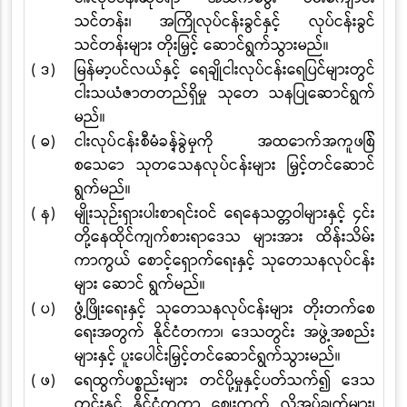
သင်တန်း၊ အကြိုလုပ်ငန်းခွင်နှင့် လုပ်ငန်းခွင်
သင်တန်းများ တိုးမြှင့် ဆောင်ရွက်သွားမည်။
( ဒ)
မြန်မာ့ပင်လယ်နှင့် ရေချိုငါးလုပ်ငန်းရေပြင်များတွင်
ငါးသယံဇာတတည်ရှိမှု သုတေ သနပြုဆောင်ရွက်
မည်။
( ဓ)
ငါးလုပ်ငန်းစီမံခန့်ခွဲမှုကို အထောက်အကူဖြစ်
စေသော သုတေသနလုပ်ငန်းများ
မြှင့်တင်ဆောင်
ရွက်မည်။
( န)
မျိုးသုဉ်းရှားပါးစာရင်းဝင် ရေနေသတ္တဝါများနှင့် ၄င်း
တို့နေထိုင်ကျက်စားရာဒေသ များအား ထိန်းသိမ်း
ကာကွယ် စောင့်ရှောက်ရေးနှင့် သုတေသနလုပ်ငန်း
များ ဆောင် ရွက်မည်။
( ပ)
ဖွံ့ဖြိုးရေးနှင့် သုတေသနလုပ်ငန်းများ တိုးတက်စေ
ရေးအတွက် နိုင်ငံတကာ၊ ဒေသတွင်း အဖွဲ့အစည်း
များနှင့် ပူးပေါင်းမြှင့်တင်ဆောင်ရွက်သွားမည်။
( ဖ)
ရေထွက်ပစ္စည်းများ တင်ပို့မှုနှင့်ပတ်သက်၍ ဒေသ
တွင်းနှင့် နိုင်ငံတကာ စျေးကွက် လိုအပ်ချက်များ၊