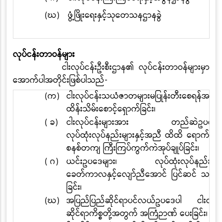
(ဃ)
ဖွံ့ဖြိုးရေးနှင့်သုတေသနဌာနခွဲ
လုပ်ငန်းတာဝန်များ
ငါးလုပ်ငန်းဦးစီးဌာန၏ လုပ်ငန်းတာဝန်များမှာ
အောက်ပါအတိုင်းဖြစ်ပါသည်-
(က)
ငါးလုပ်ငန်းသယံဇာတများမပြုန်းတီးစေရန်အတွ
ထိန်းသိမ်းစောင့်ရှောက်ခြင်း၊
( ခ)
ငါးလုပ်ငန်းများအား တည်ဆဲဥပဒေမျ
လုပ်ထုံးလုပ်နည်းများနှင့်အညီ ထိထိ ရောက်ရေ
စနစ်တကျ ကြီးကြပ်ကွက်ကဲအုပ်ချုပ်ခြင်း၊
( ဂ)
ယင်းဥပဒေများ၊ လုပ်ထုံးလုပ်နည်းများ
ခေတ်ကာလနှင့်လျော်ညီအောင် ပြင်ဆင် သတ်မ
ခြင်း၊
(ဃ)
အပြည်ပြည်ဆိုင်ရာပင်လယ်ဥပဒေပါ ငါးလုပ်င
ဆိုင်ရာကိစ္စတို့အတွက် အကြံဉာဏ် ပေးခြင်း၊