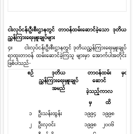
ငါးလုပ်ငန်းဦးစီးဌာနတွင် တာဝန်ထမ်းဆောင်ခဲ့သော ဒုတိယ
ညွှန်ကြားရေးမှူးချုပ်များ
၄
။
ငါးလုပ်ငန်းဦးစီးဌာနတွင် ဒုတိယညွှန်ကြားရေးမှူးချုပ်
ရာထူးတာဝန် ထမ်းဆောင်ခဲ့ကြသူ များမှာ အောက်ပါအတိုင်း
ဖြစ်ပါသည်
-
စဉ်
ဒုတိယ
တာဝန်ထမ်း
မှတ်ခ
ညွှန်ကြားရေးမှူးချုပ်
ဆောင်
အမည်
ခဲ့သည့်ကာလ
မှ
ထိ
၁
ဦးသန်းထွန်း
၁၉၉၄
၁၉၉၈
၂
ဦးလှဝင်း
၁၉၉၈
၂၀၀၆