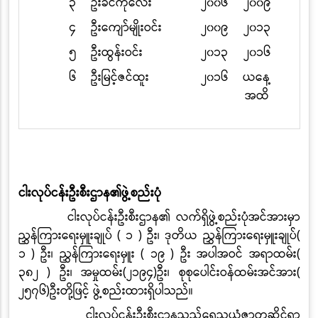
၃
ဦးခင်ကိုလေး
၂၀၀၆
၂၀၀၉
၄
ဦးကျော်မျိုးဝင်း
၂၀၀၉
၂၀၁၃
၅
ဦးထွန်းဝင်း
၂၀၁၃
၂၀၁၆
၆
ဦးမြင့်ဇင်ထူး
၂၀၁၆
ယနေ့
အထိ
ငါးလုပ်ငန်းဦးစီးဌာန၏ဖွဲ့စည်းပုံ
ငါးလုပ်ငန်းဦးစီးဌာန၏ လက်ရှိဖွဲ့စည်းပုံအင်အားမှာ
ညွှန်ကြားရေးမှူးချုပ်
(
၁
)
ဦး၊ ဒု
တိယ
ညွှန်ကြားရေးမှူးချုပ်
(
၁
)
ဦး၊ ညွှန်ကြားရေးမှူး
(
၁၉
)
ဦး အပါအဝင် အရာထမ်း
(
၃၈၂
)
ဦး၊ အမှုထမ်း
(
၂၁၉၄
)
ဦး
၊
စုစုပေါင်းဝန်ထမ်းအင်အား
(
၂၅၇၆
)
ဦးတို့ဖြင့် ဖွဲ့စည်းထားရှိပါသည်။
ငါးလုပ်ငန်းဦးစီးဌာနသည်ရေသယံဇာတဆိုင်ရာ