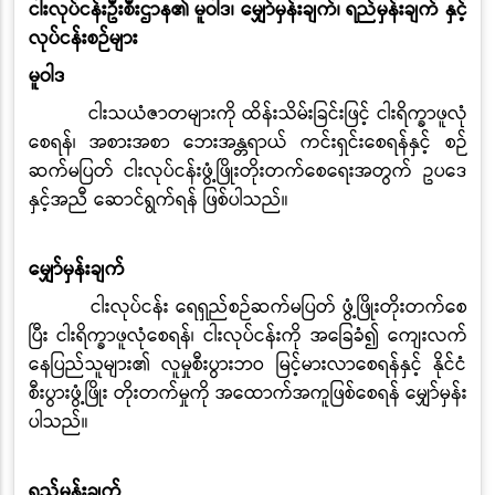
ငါးလုပ်ငန်းဦးစီးဌာန၏ မူဝါဒ၊ မျှော်မှန်းချက်၊ ရည်မှန်းချက် နှင့်
လုပ်ငန်းစဉ်များ
မူဝါဒ
ငါးသယံဇာတများကို ထိန်းသိမ်းခြင်းဖြင့် ငါးရိက္ခာဖူလုံ
စေရန်၊ အစားအစာ ဘေးအန္တရာယ် ကင်းရှင်းစေရန်နှင့် စဉ်
ဆက်မပြတ် ငါးလုပ်ငန်းဖွံ့ဖြိုးတိုးတက်စေရေးအတွက် ဥပဒေ
နှင့်အညီ ဆောင်ရွက်ရန် ဖြစ်ပါသည်။
မျှော်မှန်းချက်
ငါးလုပ်ငန်း ရေရှည်စဉ်ဆက်မပြတ် ဖွံ့ဖြိုးတိုးတက်စေ
ပြီး ငါးရိက္ခာဖူလုံစေရန်၊ ငါးလုပ်ငန်းကို အခြေခံ၍ ကျေးလက်
နေပြည်သူများ၏ လူမှုစီးပွားဘဝ မြင့်မားလာစေရန်နှင့် နိုင်ငံ
စီးပွားဖွံ့ဖြိုး တိုးတက်မှုကို အထောက်အကူဖြစ်စေရန် မျှော်မှန်း
ပါသည်။
ရည်မှန်းချက်