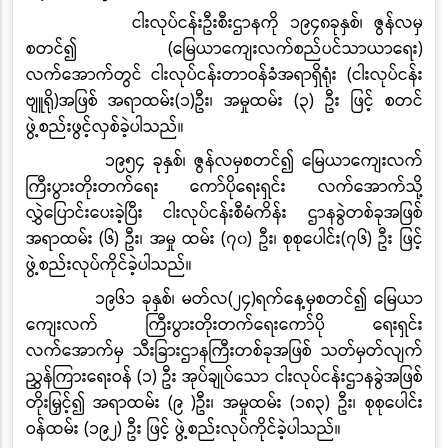
ငါးလုပ်ငန်းဦးစီးဌာနကို ၁၉၄၈ခုနှစ်၊ ဇွန်လမှ
စတင်၍
(
မြေယာကျေးလက်စည်ပင်သာယာရေး
)
လက်အောက်တွင် ငါးလုပ်ငန်းတာဝန်ခံအရာရှိရုံး
(
ငါးလုပ်ငန်း
ဗျူရို
)
အဖြစ် အရာထမ်း
(
၁
)
ဦး၊ အမှုထမ်း
(
၃
)
ဦး ဖြင့် စတင်
ဖွဲ့စည်းဖွင့်လှစ်ခဲ့ပါသည်။
၁၉၅၄ ခုနှစ်၊ ဇွန်လမှစတင်၍ မြေယာကျေးလက်
ကြီးပွားတိုးတက်ရေး ကော်ပိုရေးရှင်း လက်အောက်သို့
လွှဲပြောင်းပေးခဲ့ပြီး ငါးလုပ်ငန်းစီမံကိန်း ဌာနခွဲတစ်ခုအဖြစ်
အရာထမ်း
(
၆
)
ဦး၊ အမှု ထမ်း
(
၇၀
)
ဦး၊ စုစုပေါင်း
(
၇၆
)
ဦး ဖြင့်
ဖွဲ့စည်းလုပ်ကိုင်ခဲ့ပါသည်။
၁၉၆၁ ခုနှစ်၊ မတ်လ
(
၂၄
)
ရက်နေ့မှစတင်၍ မြေယာ
ကျေးလက် ကြီးပွားတိုးတက်ရေးကော်ပို ရေးရှင်း
လက်အောက်မှ သီးခြားဌာနကြီးတစ်ခုအဖြစ် သတ်မှတ်လျက်
ညွှန်ကြားရေးဝန်
(
၁
)
ဦး အုပ်ချုပ်သော ငါးလုပ်ငန်းဌာနခွဲအဖြစ်
တိုးမြှင့်၍ အရာထမ်း
(
၉
)
ဦး၊ အမှုထမ်း
(
၁၈၃
)
ဦး၊ စုစုပေါင်း
ဝန်ထမ်း
(
၁၉၂
)
ဦး ဖြင့် ဖွဲ့စည်းလုပ်ကိုင်ခဲ့ပါသည်။