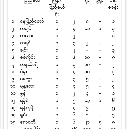
ပြည်နယ်
ကြီး
/
ရုံး
ခွဲရုံး
ငန်း
ကျ
ပြည်နယ်
စခန်း
ရုံး
၁
နေပြည်တော်
၁
၂
၈
-
၁
၂
ကချင်
၁
၄
၁၁
၁
၃
၃
ကယား
၁
၂
-
-
၁
၄
ကရင်
၁
၃
၂
-
၂
၅
ချင်း
၁
၂
-
-
၃
၆
စစ်ကိုင်း
၁
၆
၁၀
-
၇
၇
တနင်္သာရီ
၁
၃
၁၀
-
၂
၈
ပဲခူး
၁
၄
၁၀
-
၃
၉
မကွေး
၁
၃
၅
-
၂
၁၀
မန္တလေး
၁
၄
၅
-
၄
၁၁
မွန်
၁
၂
၄
-
၁
၁၂
ရခိုင်
၁
၅
၁၃
၁
၆
၁၃
ရန်ကုန်
၁
၄
၉
-
၅
၁၄
ရှမ်း
၁
၆
၁
-
၃
၁၅
ဧရာဝတီ
၁
၆
၂၁
၅
၈