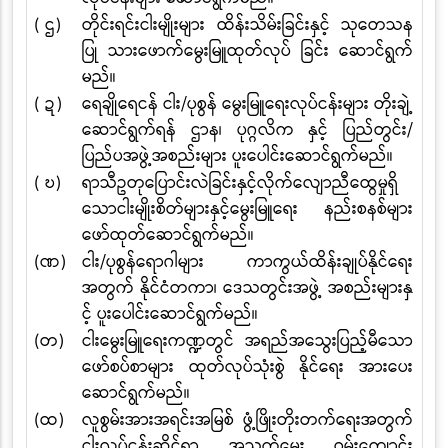
( ဌ)
တိုင်းရင်းငါးမျိုးများ ထိန်းသိမ်းခြင်းနှင့် သုတေသန
ပြု သားဖောက်မွေးမြူထုတ်လုပ် ခြင်း ဆောင်ရွက်
မည်။
( ဍ)
ရေချိုရေငန် ငါး
/
ပုစွန် မွေးမြူရေးလုပ်ငန်းများ တိုးချဲ့
ဆောင်ရွက်ရန် ဌာန၊ ပုဂ္ဂလိက နှင့် ပြည်တွင်း
/
ပြည်ပအဖွဲ့အစည်းများ ပူးပေါင်းဆောင်ရွက်မည်။
( ဎ)
ရာသီဥတုပြောင်းလဲခြင်းနှင့်လိုက်လျောညီထွေမှုရှိ
သောငါးမျိုးစိတ်များနှင့်မွေးမြူရေး နည်းစနစ်များ
ဖော်ထုတ်ဆောင်ရွက်မည်။
(ဏ)
ငါး
/
ပုစွန်ရောဂါများ ကာကွယ်ထိန်းချုပ်နိုင်ရေး
အတွက် နိုင်ငံတကာ၊ ဒေသတွင်းအဖွဲ့ အစည်းများနှ
င့် ပူးပေါင်းဆောင်ရွက်မည်။
(တ)
ငါးမွေးမြူရေးကဏ္ဍတွင် အရည်အသွေးပြည့်မီသော
ဖော်စပ်စာများ ထုတ်လုပ်သုံးစွဲ နိုင်ရေး အားပေး
ဆောင်ရွက်မည်။
(ထ)
လူစွမ်းအားအရင်းအမြစ် ဖွံ့ဖြိုးတိုးတက်ရေးအတွက်
ငါးလုပ်ငန်းဆိုင်ရာ အသက်မွေး ဝမ်းကျောင်း