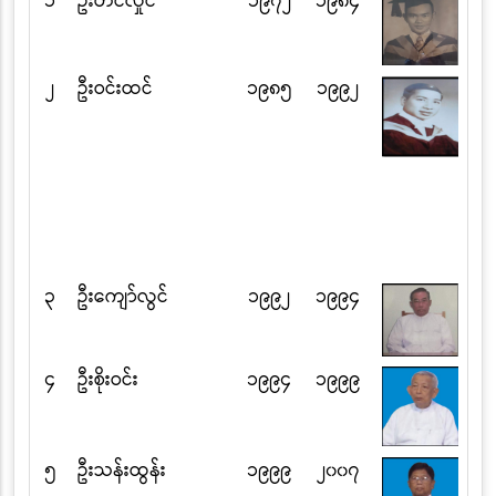
၁
ဦးတင်လှိုင်
၁၉၇၂
၁၉၈၄
၂
ဦးဝင်းထင်
၁၉၈၅
၁၉၉၂
၃
ဦးကျော်လွင်
၁၉၉၂
၁၉၉၄
၄
ဦးစိုးဝင်း
၁၉၉၄
၁၉၉၉
၅
ဦးသန်းထွန်း
၁၉၉၉
၂၀၀၇