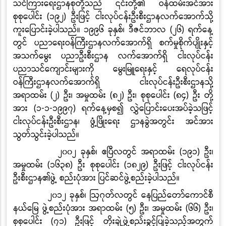
သင်ကြားရေးဌာနစုတို့သည် ၎င်းတို့၏ ဝန်ထမ်းအင်အား
စုစုပေါင်း
(
၁၉၂
)
ဦးဖြင့် ငါးလုပ်ငန်းဦးစီးဌာနလက်အောက်သို့
ကူးပြောင်းခဲ့ပါသည်။ ၁၉၉၆ ခုနှစ်၊ ဒီဇင်ဘာလ
(
၂၆) ရက်နေ့
တွင် ပညာရေးဝန်ကြီးဌာနလက်အောက်ရှိ စက်မှုစိုက်ပျိုးနှင့်
အသက်မွေး ပညာဦးစီးဌာန လက်အောက်ရှိ ငါးလုပ်ငန်း
ပညာသင်ကျောင်းများကို မွေးမြူရေးနှင့် ရေလုပ်ငန်း
ဝန်ကြီးဌာနလက်အောက်ရှိ ငါးလုပ်ငန်းဦးစီးဌာနသို့
အရာထမ်း
(
၂
)
ဦး၊ အမှုထမ်း
(
၈၂
)
ဦး၊ စုစုပေါင်း
(
၈၄
)
ဦး တို့
အား
(
၁
-
၁
-
၁၉၉၇) ရက်နေ့မှစ၍ လွှဲပြောင်းပေးအပ်ခဲ့သဖြင့်
ငါးလုပ်ငန်းဦးစီးဌာန၊ ဖွံ့ဖြိုးရေး ဌာနခွဲအတွင်း အင်အား
သွတ်သွင်းခဲ့ပါသည်။
၂၀၀၂ ခုနှစ်၊ ဧပြီလတွင် အရာထမ်း
(
၁၉၁
)
ဦး၊
အမှုထမ်း
(
၁၆၃၈
)
ဦး စုစုပေါင်း
(
၁၈၂၉
)
ဦးဖြင့် ငါးလုပ်ငန်း
ဦးစီးဌာန၏ဖွဲ့ စည်းပုံအား ပြင်ဆင်ဖွဲ့စည်းခဲ့ပါသည်။
၂၀၁၂ ခုနှစ်၊ ဩဂုတ်လတွင် နေပြည်တော်ကောင်စီ
နယ်မြေ ဖွဲ့စည်းပုံအား အရာထမ်း
(
၅
)
ဦး၊ အမှုထမ်း
(
၆၆
)
ဦး၊
စုစုပေါင်း
(
၇၁
)
ဦးဖြင့် တိုးချဲ့ဖွဲ့စည်းခွင့်ပြုခဲ့သည့်အတွက်