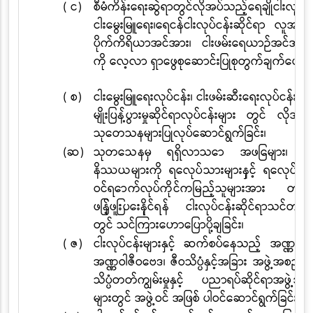
( င)
စီမံကိန်းရေးဆွဲရာတွင်လိုအပ်သည့်ရေချိုငါးလုပ်ငန
ငါးမွေးမြူရေး၊ရေငန်ငါးလုပ်ငန်းဆိုင်ရာ လူအင်အ
ပိုက်ကိရိယာအင်အား၊ ငါးဖမ်းရေယာဉ်အင်အားမ
ကို လေ့လာ ရှာဖွေစုဆောင်းပြုစုတွက်ချက်ပေးခြင
( စ)
ငါးမွေးမြူရေးလုပ်ငန်း၊ ငါးဖမ်းဆီးရေးလုပ်ငန်းနှင့်
မျိုးပြန့်ပွားမှုဆိုင်ရာလုပ်ငန်းများ တွင် လိုအပ်
သုတေသနများပြုလုပ်ဆောင်ရွက်ခြင်း၊
(ဆ)
သုတေသနမှ ရရှိလာသော အဖြေများ၊ န
နိဿယများကို ရေလုပ်သားများနှင့်
ရေလုပ်ငန်း
ဝင်ရောက်လုပ်ကိုင်ကြမည့်သူများအား တစ်ဆ
ဖြန့်ဖြူးပေးနိုင်ရန်
ငါးလုပ်ငန်းဆိုင်ရာသင်တန်းမ
တွင် သင်ကြားဟောပြောပို့ချခြင်း၊
( ဇ)
ငါးလုပ်ငန်းများနှင့် ဆက်စပ်နေသည့် အဏ္ဏဝါဗ
အဏ္ဏဝါဇီဝဗေဒ၊ ဇီဝသိပ္ပံနှင့်အခြား အဖွဲ့အစည်းမ
သိပ္ပံတတ်ကျွမ်းမှုနှင့် ပညာရပ်ဆိုင်ရာအဖွဲ့အစ
များတွင် အဖွဲ့ဝင် အဖြစ် ပါဝင်ဆောင်ရွက်ခြင်း၊