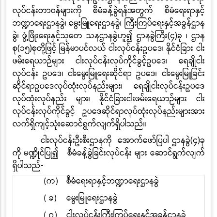
လုပ်ငန်းတာဝန်များကို စီမံခန့်ခွဲရန်အတွက် စီမံရေးရာနှင့်
ဘဏ္ဍာရေးဌာနခွဲ၊ မွေးမြူရေးဌာနခွဲ၊ ကြီးကြပ်ရေးနှင့်အခွန်ဌာန
ခွဲ၊ ဖွံ့ဖြိုးရေးနှင့်သုတေ သနဌာနခွဲဟူ၍ ဌာနခွဲကြီး
(
၄
)
ခု ၊ ဌာန
စု
(
၁၅
)
စုတို့ဖြင့် မြန်မာပင်လယ် ငါးလုပ်ငန်းဥပဒေ၊ နိုင်ငံခြား ငါး
ဖမ်းရေယာဉ်များ ငါးလုပ်ငန်းလုပ်ကိုင်ခွင့်ဥပဒေ၊ ရေချိုငါး
လုပ်ငန်း ဥပဒေ၊ ငါးမွေးမြူရေးဆိုင်ရာ ဥပဒေ၊ ငါးမွေးမြူခြင်း
ဆိုင်ရာဥပဒေလုပ်ထုံးလုပ်နည်းများ၊ ရေချိုငါးလုပ်ငန်းဥပဒေ
လုပ်ထုံးလုပ်နည်း များ၊ နိုင်ငံခြားငါးဖမ်းရေယာဉ်များ ငါး
လုပ်ငန်းလုပ်ကိုင်ခွင့် ဥပဒေဆိုင်ရာလုပ်ထုံးလုပ်နည်းများအား
လက်ရှိကျင့်သုံးဆောင်ရွက်လျက်ရှိပါသည်။
ငါးလုပ်ငန်းဦးစီးဌာနကို အောက်ဖော်ပြပါ ဌာနခွဲ(၄)ခု
ကို မဏ္ဍိုင်ပြု၍ စီမံခန့်ခွဲခြင်းလုပ်ငန်း များ ဆောင်ရွက်လျက်
ရှိပါသည်-
(က)
စီမံရေးရာနှင့်ဘဏ္ဍာရေးဌာနခွဲ
( ခ)
မွေးမြူရေးဌာနခွဲ
( ဂ)
ငါးလုပ်ငန်းကြီးကြပ်ရေးနှင့်အခွန်ဌာနခွဲ