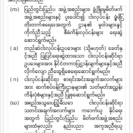
(က)
ပြည်တွင်းပြည်ပ အဖွဲ့အစည်းများ၊ ဖွံ့ဖြိုးမှုမိတ်ဖက်
အဖွဲ့အစည်းများနှင့် ပူးပေါင်း၍
ငါးလုပ်ငန်း ဖွံ့ဖြိုး
တိုးတက်စေရေးအတွက် ဌာန၏ မူဝါဒများနှင့်
ကိုက်ညီသည့်
စီမံကိန်းလုပ်ငန်းများ ရေးဆွဲ
ဆောင်ရွက်မည်။
( ခ)
တည်ဆဲငါးလုပ်ငန်းဥပဒေများ
(
သို့မဟုတ်
)
ခေတ်နှ
င့်အညီ ပြုပြင်ရေးဆွဲထားသော ငါးလုပ်ငန်းဆိုင်ရာ
ဥပဒေများအား နိုင်ငံတကာပြဌာန်းချက်များနှင့်အညီ
လိုက်လျော ညီထွေရှိစေရေးဆောင်ရွက်မည်။
( ဂ)
ငါးလုပ်ငန်းဆိုင်ရာ စာရင်းအင်းအချက်အလက်များ
အား ဆက်စပ်ဝန်ကြီးဌာနများ၏ သတ်မှတ်အညွှန်း
ကိန်းပုံစံများနှင့်အညီ ပြုစုဆောင်ရွက်မည်။
(ဃ)
အရည်အသွေးပြည့်မီသော ငါးလုပ်ငန်းဆိုင်ရာ
သတင်းအချက်အလက်များ ကောက်ယူ
နိုင်ရေး
အတွက် ပြည်တွင်း
/
ပြည်ပ မိတ်ဖက်အဖွဲ့အစည်း
များထံမှလည်း နည်းပညာ အကူအညီရယူ