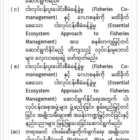
ဆောင်ရွက်မည်။
( င)
ငါးလုပ်ငန်းပူးပေါင်းစီမံခန့်ခွဲမှု
(Fisheries Co-
management)
နှင့် ဂေဟစနစ်ကို မထိခိုက်
စေသော ငါးလုပ်ငန်းစီမံခန့်ခွဲမှု
(Essential
Ecosystem Approach to Fisheries
Management)
အား စနစ်တကျမြှင့်တင်
ဆောင်ရွက်နိုင်မည့် တိကျသည့် လုပ်ငန်းမူဘောင်
များ လေ့လာရေးဆွဲ ဖော်ထုတ်မည်။
( စ)
ငါးလုပ်ငန်းပူးပေါင်းစီမံခန့်ခွဲမှု
(Fisheries Co-
management)
နှင့် ဂေဟစနစ်ကို မထိခိုက်
စေသော ငါးလုပ်ငန်းစီမံခန့်ခွဲမှု
(Essential
Ecosystem Approach to Fisheries
Management)
ဆောင်ရွက်နိုင်ရေးအတွက် ငါး
လုပ်ငန်းအစုအဖွဲ့များ ဖွဲ့စည်းခြင်း၊ စွမ်းရည်မြှင့်တင်
ခြင်း၊ အမျိုးသမီးများ၏ အခန်းကဏ္ဍမြှင့်တင်ခြင်းနှင့်
နည်းပညာများ ဖြန့်ဖြူးပေးခြင်းဆောင်ရွက်မည်။
(ဆ)
တရားမဝင် ငါးဖမ်းဆီးမှုတိုက်ဖျက်ရေး အမျိုးသား