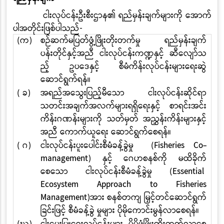
ငါးလုပ်ငန်းဦးစီးဌာန၏ ရည်မှန်းချက်များကို အောက်
ပါအတိုင်းဖြစ်ပါသည်
-
(က)
စဉ်ဆက်မပြတ်ဖွံ့ဖြိုးတိုးတက်မှု ရည်မှန်းချက်
ပန်းတိုင်နှင့်အညီ ငါးလုပ်ငန်းကဏ္ဍနှင့် ဆီလျော်သ
ည့် ဥပဒေနှင့် စီမံကိန်းလုပ်ငန်းများရေးဆွဲ
ဆောင်ရွက်ရန်။
( ခ)
အရည်အသွေးပြည့်မီသော ငါးလုပ်ငန်းဆိုင်ရာ
သတင်းအချက်အလက်များရရှိရေးနှင့် စာရင်းအင်း
ကိန်းဂဏန်းများကို သတ်မှတ် အညွှန်းကိန်းများနှင့်
အညီ ကောက်ယူရေး ဆောင်ရွက်စေရန်။
( ဂ)
ငါးလုပ်ငန်းပူးပေါင်းစီမံခန့်ခွဲမှု
(Fisheries Co-
management)
နှင့် ဂေဟစနစ်ကို မထိခိုက်
စေသော ငါးလုပ်ငန်းစီမံခန့်ခွဲမှု
(Essential
Ecosystem Approach to Fisheries
Management)
အား စနစ်တကျ မြှင့်တင်ဆောင်ရွက်
ခြင်းဖြင့် စီမံခန့်ခွဲ မှုများ ပိုမိုကောင်းမွန်လာစေရန်။