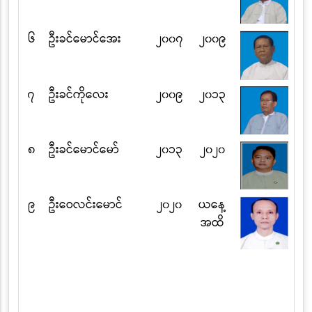
၆
ဦးခင်မောင်အေး
၂၀၀၇
၂၀၀၉
၇
ဦးခင်ကိုလေး
၂၀၀၉
၂၀၁၃
၈
ဦးခင်မောင်မော်
၂၀၁၃
၂၀၂၀
၉
ဦးဝေလင်းမောင်
၂၀၂၀
ယနေ့
အထိ