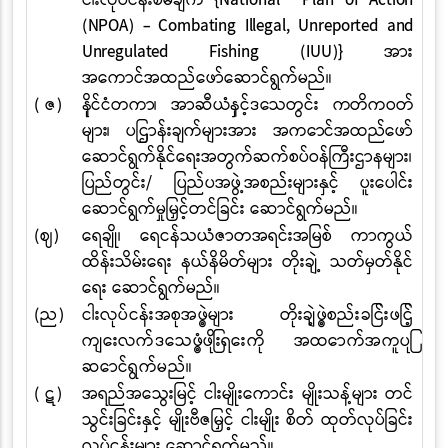
ငါးလုပ်ငန်းစီမံချက်
{National Plan
of Action
(NPOA) - Combating Illegal, Unreported and
Unregulated Fishing
(IUU)}
အား
အကောင်အထည်ဖော်ဆောင်ရွက်မည်။
( ဇ)
နိုင်ငံတကာ၊ အာဆီယံနှင့်ဒေသတွင်း ကတိကဝတ်
များ၊ ပြဌာန်းချက်များအား အကောင်အထည်
ဖော်
ဆောင်ရွက်နိုင်ရေးအတွက်ဆက်စပ်ဝန်ကြီးဌာနများ၊
ပြည်တွင်း
/
ပြည်ပအဖွဲ့အစည်းများနှင့် ပူးပေါင်း
ဆောင်ရွက်မှုမြှင့်တင်ခြင်း ဆောင်ရွက်မည်။
(ဈ)
ရေချို၊ ရေငန်သယံဇာတအရင်းအမြစ် ကာကွယ်
ထိန်းသိမ်းရေး နယ်နိမိတ်များ တိုးချဲ့ သတ်မှတ်နိုင်
ရေး ဆောင်ရွက်မည်။
(ည)
ငါးလုပ်ငန်းအစုအဖွဲ့များ တိုးချဲ့ဖွဲ့စည်းခြင်းဖြင့်
ကျေးလက်ဒေသဖွံ့ဖြိုးရေးကို အထောက်အကူပြု
ဆောင်ရွက်မည်။
( ဋ)
အရည်အသွေးမြင့် ငါးမျိုးကောင်း မျိုးသန့်များ တင်
သွင်းခြင်းနှင့် မျိုးဗီဇမြှင့် ငါးမျိုး စိတ် ထုတ်လုပ်ခြင်း
လုပ်ငန်းများ ဆောင်ရွက်မည်။