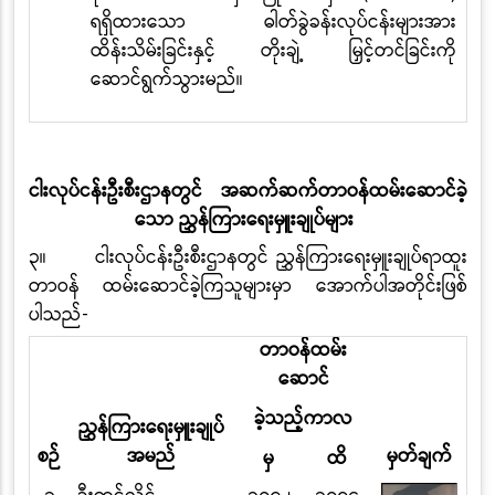
ရရှိထားသော ဓါတ်ခွဲခန်းလုပ်ငန်းများအား
ထိန်းသိမ်းခြင်းနှင့် တိုးချဲ့ မြှင့်တင်ခြင်းကို
ဆောင်ရွက်သွားမည်။
ငါးလုပ်ငန်းဦးစီးဌာနတွင်
အဆက်ဆက်
တာဝန်ထမ်းဆောင်ခဲ့
သော ညွှန်ကြားရေးမှူးချုပ်များ
၃။
ငါးလုပ်ငန်းဦးစီးဌာနတွင် ညွှန်ကြားရေးမှူးချုပ်ရာထူး
တာဝန် ထမ်းဆောင်ခဲ့ကြသူများမှာ အောက်ပါအတိုင်းဖြစ်
ပါသည်
-
တာဝန်ထမ်း
ဆောင်
ခဲ့သည့်ကာလ
ညွှန်ကြားရေးမှူးချုပ်
စဉ်
အမည်
မှတ်ချက်
မှ
ထိ