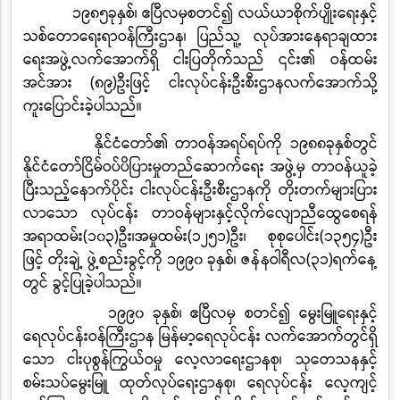
၁၉၈၅ခုနှစ်၊ ဧပြီလမှစတင်၍ လယ်ယာစိုက်ပျိုးရေးနှင့်
သစ်တောရေးရာဝန်ကြီးဌာန၊ ပြည်သူ့ လုပ်အားနေရာချထား
ရေးအဖွဲ့လက်အောက်ရှိ ငါးပြတိုက်သည် ၎င်း၏ ဝန်ထမ်း
အင်အား
(
၈၉
)
ဦးဖြင့် ငါးလုပ်ငန်းဦးစီးဌာနလက်အောက်သို့
ကူးပြောင်းခဲ့ပါသည်။
နိုင်ငံတော်၏ တာဝန်အရပ်ရပ်ကို
၁၉၈၈ခုနှစ်တွင်
နိုင်ငံတော်ငြိမ်ဝပ်ပိပြားမှုတည်ဆောက်ရေး အဖွဲ့မှ တာဝန်ယူခဲ့
ပြီးသည့်နောက်ပိုင်း ငါးလုပ်ငန်းဦးစီးဌာနကို တိုးတက်များပြား
လာသော လုပ်ငန်း တာဝန်များနှင့်လိုက်လျောညီထွေစေရန်
အရာထမ်း
(
၁၀၃
)
ဦး၊အမှုထမ်း
(
၁၂၅၁
)
ဦး၊ စုစုပေါင်း
(
၁၃၅၄
)
ဦး
ဖြင့် တိုးချဲ့ ဖွဲ့စည်းခွင့်ကို ၁၉၉၀ ခုနှစ်၊ ဇန်နဝါရီလ
(
၃၁
)
ရက်နေ့
တွင် ခွင့်ပြုခဲ့ပါသည်။
၁၉၉၀ ခုနှစ်၊ ဧပြီလမှ စတင်၍ မွေးမြူရေးနှင့်
ရေလုပ်ငန်းဝန်ကြီးဌာန မြန်မာ့ရေလုပ်ငန်း လက်အောက်တွင်ရှိ
သော ငါးပုစွန်ကြွယ်ဝမှု လေ့လာရေးဌာနစု၊ သုတေသနနှင့်
စမ်းသပ်မွေးမြူ ထုတ်လုပ်ရေးဌာနစု၊ ရေလုပ်ငန်း လေ့ကျင့်