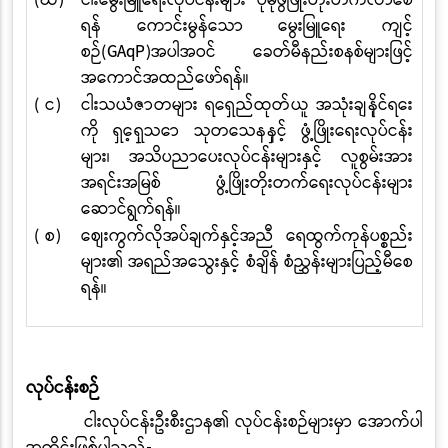
(ဃ)
ငါးမွေးမြူရေးလုပ်ငန်းများ ပိုမိုဖွံဖြိုးတိုးတက်လာစေ
ရန် ကောင်းမွန်သော မွေးမြူရေး ကျင့်
စဉ်
(GAqP)
အပါအဝင် ခေတ်မီနည်းစနစ်များဖြင့်
အကောင်အထည်ဖော်ရန်။
( င)
ငါးသယံဇာတများ ရေရှည်ထုတ်ယူ အသုံးချနိုင်ရေး
ကို ရှေ့ရှုသော သုတေသနနှင့်
ဖွံ့ဖြိုးရေးလုပ်ငန်း
များ၊ အသိပညာပေးလုပ်ငန်းများနှင့် လူစွမ်းအား
အရင်းအမြစ် ဖွံ့ဖြိုးတိုးတက်ရေးလုပ်ငန်းများ
ဆောင်ရွက်ရန်။
( စ)
စျေးကွက်လိုအပ်ချက်နှင့်အညီ ရေထွက်ကုန်ပစ္စည်း
များ၏ အရည်အသွေးနှင့် စံချိန် စံညွှန်းများပြည့်မီစေ
ရန်။
လုပ်ငန်းစဉ်
ငါးလုပ်ငန်းဦးစီးဌာန၏ လုပ်ငန်းစဉ်များမှာ အောက်ပါ
အတိုင်းဖြစ်ပါသည်
-