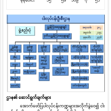
စုစုပေါင်း
၁၅
၅၆
၁၀၉
၇
၅၁
ဌာန၏ ဆောင်ရွက်ချက်များ
အောက်ဖော်ပြပါလုပ်ငန်းကဏ္ဍများအလိုက်ခွဲဝေ၍ ငါး