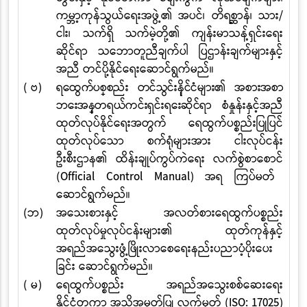
ကမ္ဘာ့ကုန်သွယ်ရေးအဖွဲ့၏ အပင်၊ တိရစ္ဆာန်၊ သား/
ငါး၊ သက်ရှိ သက်မဲ့တို့၏ ကျန်းမာသန့်ရှင်းရေး
ဆိုင်ရာ သဘောတူညီချက်ပါ ပြဌာန်းချက်များနှင့်
အညီ တင်ပို့နိုင်ရေးဆောင်ရွက်မည်။
( ဗ)
ရေထွက်ပစ္စည်း တင်သွင်းနိုင်ငံများ၏ အစားအစာ
ဘေးအန္တရယ်ကင်းရှင်းရေးဆိုင်ရာ
စံနှုန်းနှင့်အညီ
ထုတ်လုပ်နိုင်ရေးအတွက် ရေထွက်ပစ္စည်းပြုပြင်
ထုတ်လုပ်သော စက်ရုံများအား ငါးလုပ်ငန်း
ဦးစီးဌာန၏ ထိန်းချုပ်ကွပ်ကဲရေး လက်စွဲစာစောင်
(Official Control Manual)
အရ ကြပ်မတ်
ဆောင်ရွက်မည်။
(ဘ)
အသေးစားနှင့် အလတ်စားရေထွက်ပစ္စည်း
ထုတ်လုပ်မှုလုပ်ငန်းများ၏ ထုတ်ကုန်နှင့်
အရည်အသွေးဖွံ့ဖြိုးလာစေရေးနည်းပညာပံ့ပိုးပေး
ခြင်း ဆောင်ရွက်မည်။
( မ)
ရေထွက်ပစ္စည်း အရည်အသွေးစစ်ဆေးရေး
နိုင်ငံတကာ အသိအမှတ်ပြု လက်မှတ်
(ISO: 17025)