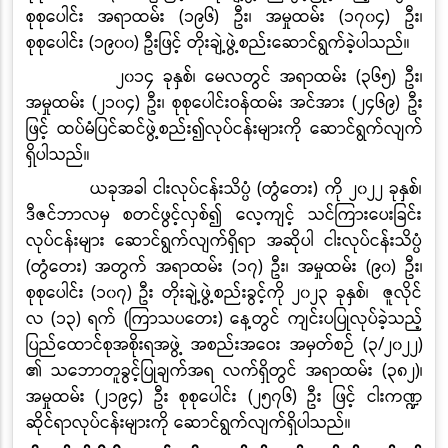
စုစုပေါင်း အရာထမ်း
(
၁၉၆
)
ဦး၊ အမှုထမ်း
(
၁၇၀၄
)
ဦး၊
စုစုပေါင်း
(
၁၉၀၀
)
ဦးဖြင့် တိုးချဲ့ဖွဲ့စည်းဆောင်ရွက်ခဲ့ပါသည်။
၂၀၁၄ ခုနှစ်၊ မေလတွင် အရာထမ်း
(
၃၆၅
)
ဦး၊
အမှုထမ်း
(
၂၁၀၄
)
ဦး၊ စုစုပေါင်းဝန်ထမ်း အင်အား
(
၂၄၆၉
)
ဦး
ဖြင့် ထပ်မံပြင်ဆင်ဖွဲ့စည်း၍လုပ်ငန်းများကို ဆောင်ရွက်လျက်
ရှိပါသည်။
ယခုအခါ ငါးလုပ်ငန်းသိပ္ပံ (တွံတေး) ကို ၂၀၂၂ ခုနှစ်၊
ဒီဇင်ဘာလမှ စတင်ဖွင့်လှစ်၍ လေ့ကျင့် သင်ကြားပေးခြင်း
လုပ်ငန်းများ ဆောင်ရွက်လျက်ရှိရာ အဆိုပါ ငါးလုပ်ငန်းသိပ္ပံ
(တွံတေး) အတွက် အရာထမ်း (၁၇) ဦး၊ အမှုထမ်း (၉၀) ဦး၊
စုစုပေါင်း (၁၀၇) ဦး တိုးချဲ့ဖွဲ့စည်းခွင့်ကို ၂၀၂၃ ခုနှစ်၊ ဇူလိုင်
လ (၁၃) ရက် (ကြာသပတေး) နေ့တွင် ကျင်းပပြုလုပ်ခဲ့သည့်
ပြည်ထောင်စုအစိုးရအဖွဲ့ အစည်းအဝေး အမှတ်စဉ် (၃/၂၀၂၂)
၏ သဘောတူခွင့်ပြုချက်အရ လက်ရှိတွင် အရာထမ်း (၃၈၂)၊
အမှုထမ်း (၂၁၉၄) ဦး စုစုပေါင်း (၂၅၇၆) ဦး ဖြင့် ငါးကဏ္ဍ
ဆိုင်ရာလုပ်ငန်းများကို ဆောင်ရွက်လျက်ရှိပါသည်။