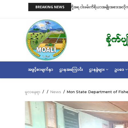
အဓိက
းအလိုက် လိုင်စင်ခနှုန်းထားများကို အောက်ပါ
ငါးလုပ်ငန်းဦးစီးဌာနနှင့် FFI အကြား မြန
BREAKING NEWS
အကြောင်းအရာ
ဆိုင်ရာ သဘောတူညီမှု မူဘောင်စာချုပ
သို့
သွား
မည်
MAIN
အဖွင့်စာမျက်နှာ
ဌာနအကြောင်း
ဌာနခွဲများ
ဥပဒေ
NAVIGATION
မူလနေရာ
/
/
News
/
Mon State Department of Fishe
Breadcrumb