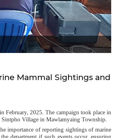
Awarene
sightin
arine Mammal Sightings and
 in February, 2025. The campaign took place in
nd Sintpho Village in Mawlamyaing Township.
he importance of reporting sightings of marine
the department if such events occur, ensuring