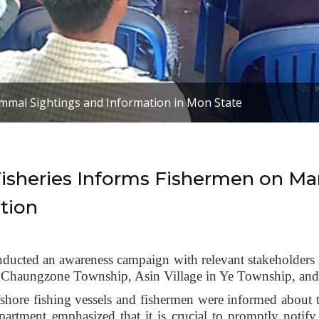
mmal Sightings and Information in Mon State
isheries Informs Fishermen on M
tion
ducted an awareness campaign with relevant stakeholders
e in Chaungzone Township, Asin Village in Ye Township, a
fshore fishing vessels and fishermen were informed about t
rtment emphasized that it is crucial to promptly notify 