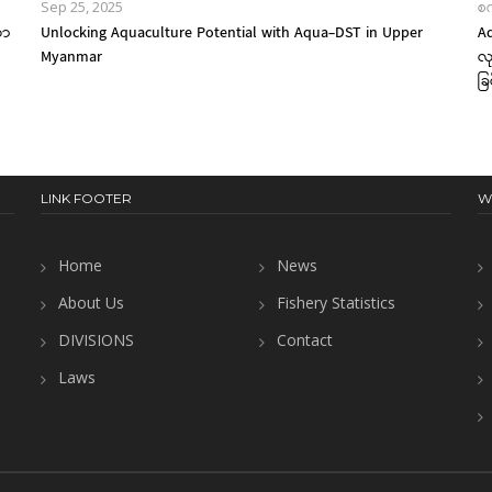
Sep 25, 2025
စ
ယာ
Unlocking Aquaculture Potential with Aqua-DST in Upper
Aq
Myanmar
လု
ခြ
LINK FOOTER
W
Home
News
About Us
Fishery Statistics
DIVISIONS
Contact
Laws