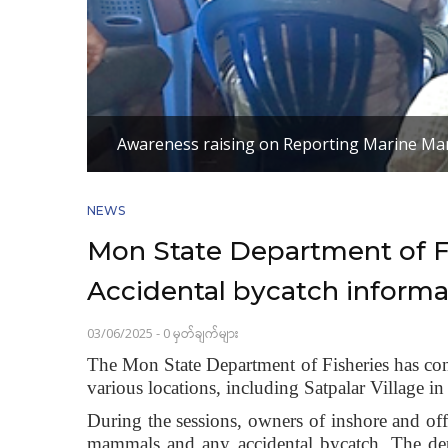
Awareness raising on Reporting Marine Ma
NEWS
Mon State Department of F
Accidental bycatch informa
03/06/2025
-
0 မှတ်ချက်များ
The Mon State Department of Fisheries has con
various locations, including Satpalar Villag
During the sessions, owners of inshore and of
mammals and any accidental bycatch. The depa