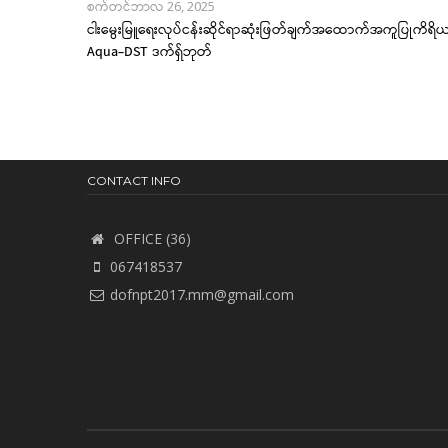
စက်တင်ဘာလ 26, 2025
ငါးမွေးမြူရေးလုပ်ငန်းဆိုင်ရာဆုံးဖြတ်ချက်အထောက်အကူပြုကိရိ
Aqua-DST ဒက်ရှ်ဘုတ်
CONTACT INFO
OFFICE (36)
067418537
dofnpt2017.mm@gmail.com