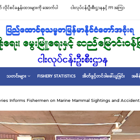
်မာနိုင်ငံ ပင်လယ်နှင့် ရေချိုဇီဝမျိုးစုံမျိုးကွဲများ ထိန်းသိမ်းကာကွယ်စောင့်ရှောက်ခြင်းလုပ်
်” လက်မှတ်ရေးထိုး
သတင်းများ
FISHERY STATISTICS
အိတ်ဖွင့်တင်ဒါခေါ်ယူခြင်း
အမိန
ries Informs Fishermen on Marine Mammal Sightings and Accidenta