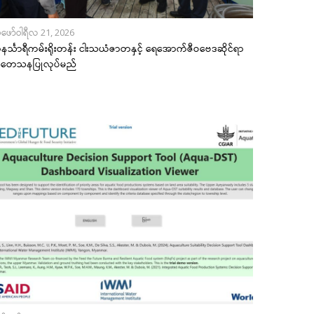
ဖော်ဝါရီလ 21, 2026
င်္သာရီကမ်းရိုးတန်း ငါးသယံဇာတနှင့် ရေအောက်ဇီဝဗေဒဆိုင်ရာ
ုတေသနပြုလုပ်မည်