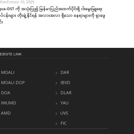
က်တင်ဘာလ 10, 2025
ua-DST ကို အသုံးပြု၍ မြန်မာပြည်အထက်ပိုင်းရှိ ငါးမွေးမြူရေး
ပ်ငန်းများ တိုးချဲ့နိုင်ရန် အလားအလာ ရှိသော နေရာများကို ရှာဖွေ
င်း
EBSITE LINK
MOALI
DAR
MOALI DOP
IBVD
DOA
DLAR
IWUMD
YAU
AMD
UVS
FIC