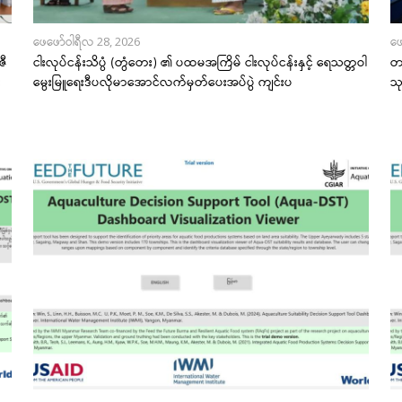
ဖေဖော်ဝါရီလ 28, 2026
ဖေ
ဇီ
ငါးလုပ်ငန်းသိပ္ပံ (တွံတေး) ၏ ပထမအကြိမ် ငါးလုပ်ငန်းနှင့် ရေသတ္တဝါ
တန
း
မွေးမြူရေးဒီပလိုမာအောင်လက်မှတ်ပေးအပ်ပွဲ ကျင်းပ
သ