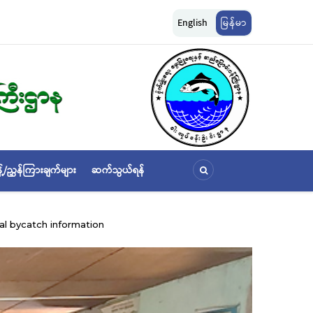
ငန်းများ ဆောင်ရွက်မှု
မြန်မာ့ပင်လယ် ငါးလုပ်ငန်းရေပြင်အတွင်းရှိ ငါးဖမ်းကွက်များအာ
English
မြန်မာ
သတ်မှတ်ခြင်း
့်/ညွှန်ကြားချက်များ
ဆက်သွယ်ရန်
l bycatch information