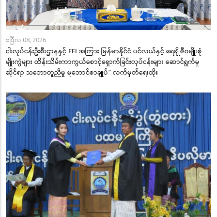
ဧပြီလ 08, 2026
ငါးလုပ်ငန်းဦးစီးဌာနနှင့် FFI အကြား မြန်မာနိုင်ငံ ပင်လယ်နှင့် ရေချိုဇီဝမျိုးစုံ
မျိုးကွဲများ ထိန်းသိမ်းကာကွယ်စောင့်ရှောက်ခြင်းလုပ်ငန်းများ ဆောင်ရွက်မှု
ဆိုင်ရာ သဘောတူညီမှု မူဘောင်စာချုပ်” လက်မှတ်ရေးထိုး