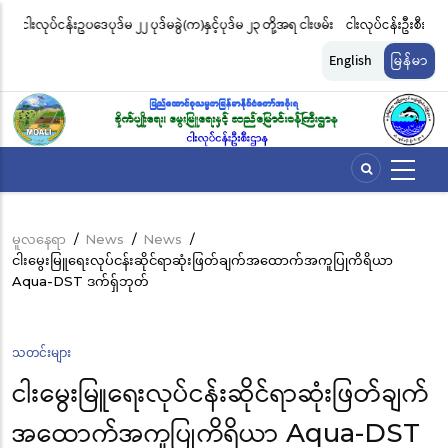
အဓိက
ါးဖမ်း
ငါးလုပ်ငန်းဦးစီးဌာနနှင့် FFI အကြား မြန်မာနိုင်ငံ ပင်လယ်နှင့် ရေချိုဇီဝမျိုးစုံ
မ
အကြောင်းအရာ
မျိုးကွဲများ ထိန်းသိမ်းကာကွယ်စောင့်ရှောက်ခြင်းလုပ်ငန်းများ ဆောင်ရွက်မှု
သို့
English
မြန်မာ
သွား
ဆိုင်ရာ သဘောတူညီမှု မူဘောင်စာချုပ်” လက်မှတ်ရေးထိုး
ခ
မည်
မူလနေရာ
/
News
/
News
/
Breadcrumb
ငါးမွေးမြူရေးလုပ်ငန်းဆိုင်ရာဆုံးဖြတ်ချက်အထောက်အကူပြုကိရိယာ
Aqua-DST ဒက်ရှ်ဘုတ်
သတင်းများ
ငါးမွေးမြူရေးလုပ်ငန်းဆိုင်ရာဆုံးဖြတ်ချက်
အထောက်အကူပြုကိရိယာ Aqua-DST