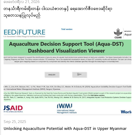
ဖေဖော်ဝါရီလ 21, 2026
တနင်္သာရီကမ်းရိုးတန်း ငါးသယံဇာတနှင့် ရေအောက်ဇီဝဗေဒဆိုင်ရာ
သုတေသနပြုလုပ်မည်
Sep 25, 2025
Unlocking Aquaculture Potential with Aqua-DST in Upper Myanmar