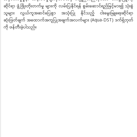
ဆိုင်ရာ ဖွံ့ဖြိုးတိုးတက်မှု များကို လမ်းပြနိုင်ရန် စွမ်းဆောင်ရည်မြင့်မား၍ သုံးစွဲ
သူများ လွယ်ကူအဆင်ပြေစွာ အသုံးပြု နိုင်သည့် ငါးမွေးမြူရေးဆိုင်ရာ
ဆုံးဖြတ်ချက် အထောက်အကူပြုအချက်အလက်များ (Aqua-DST) ဒက်ရှ်ဘုတ်
ကို ဖန်တီးခဲ့ပါသည်။