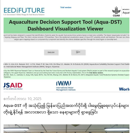
စက်တင်ဘာလ 10, 2025
Aqua-DST ကို အသုံးပြု၍ မြန်မာပြည်အထက်ပိုင်းရှိ ငါးမွေးမြူရေးလုပ်ငန်းများ
တိုးချဲ့နိုင်ရန် အလားအလာ ရှိသော နေရာများကို ရှာဖွေခြင်း