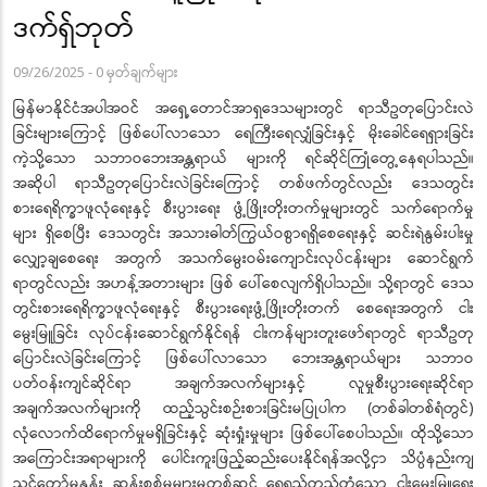
ဒက်ရှ်ဘုတ်
09/26/2025
-
0 မှတ်ချက်များ
မြန်မာနိုင်ငံအပါအဝင် အရှေ့တောင်အာရှဒေသများတွင် ရာသီဥတုပြောင်းလဲ
ခြင်းများကြောင့် ဖြစ်ပေါ်လာသော ရေကြီးရေလျှံခြင်းနှင့် မိုးခေါင်ရေရှားခြင်း
ကဲ့သို့သော သဘာဝဘေးအန္တရာယ် များကို ရင်ဆိုင်ကြုံတွေ့နေရပါသည်။
အဆိုပါ ရာသီဥတုပြောင်းလဲခြင်းကြောင့် တစ်ဖက်တွင်လည်း ဒေသတွင်း
စားရေရိက္ခာဖူလုံရေးနှင့် စီးပွားရေး ဖွံ့ဖြိုးတိုးတက်မှုများတွင် သက်ရောက်မှု
များ ရှိစေပြီး ဒေသတွင်း အသားဓါတ်ကြွယ်ဝစွာရရှိစေရေးနှင့် ဆင်းရဲနွမ်းပါးမှု
လျှော့ချစေရေး အတွက် အသက်မွေးဝမ်းကျောင်းလုပ်ငန်းများ ဆောင်ရွက်
ရာတွင်လည်း အဟန့်အတားများ ဖြစ် ပေါ်စေလျက်ရှိပါသည်။ သို့ရာတွင် ဒေသ
တွင်းစားရေရိက္ခာဖူလုံရေးနှင့် စီးပွားရေးဖွံ့ဖြိုးတိုးတက် စေရေးအတွက် ငါး
မွေးမြူခြင်း လုပ်ငန်းဆောင်ရွက်နိုင်ရန် ငါးကန်များတူးဖော်ရာတွင် ရာသီဥတု
ပြောင်းလဲခြင်းကြောင့် ဖြစ်ပေါ်လာသော ဘေးအန္တရာယ်များ သဘာဝ
ပတ်ဝန်းကျင်ဆိုင်ရာ အချက်အလက်များနှင့် လူမှုစီးပွားရေးဆိုင်ရာ
အချက်အလက်များကို ထည့်သွင်းစဉ်းစားခြင်းမပြုပါက (တစ်ခါတစ်ရံတွင်)
လုံလောက်ထိရောက်မှုမရှိခြင်းနှင့် ဆုံးရှုံးမှုများ ဖြစ်ပေါ်စေပါသည်။ ထိုသို့သော
အကြောင်းအရာများကို ပေါင်းကူးဖြည့်ဆည်းပေးနိုင်ရန်အလို့ငှာ သိပ္ပံနည်းကျ
သင့်တော်မှုနှုန်း ဆန်းစစ်မှုများမှတစ်ဆင့် ရေရှည်တည်တံ့သော ငါးမွေးမြူရေး