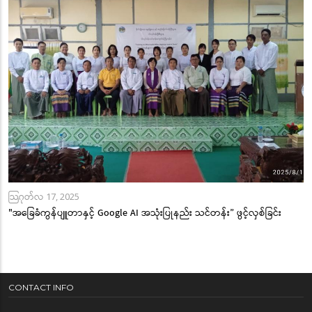
သြဂုတ်လ 17, 2025
"အခြေခံကွန်ပျူတာနှင့် Google AI အသုံးပြုနည်း သင်တန်း” ဖွင့်လှစ်ခြင်း
CONTACT INFO