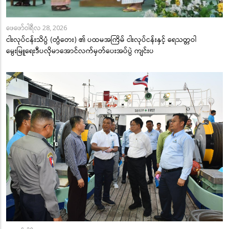
ဖေဖော်ဝါရီလ 28, 2026
ငါးလုပ်ငန်းသိပ္ပံ (တွံတေး) ၏ ပထမအကြိမ် ငါးလုပ်ငန်းနှင့် ရေသတ္တဝါ
မွေးမြူရေးဒီပလိုမာအောင်လက်မှတ်ပေးအပ်ပွဲ ကျင်းပ