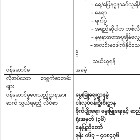
- ရေ/မြေနမူနာခပ်ယူချိန
- နေရာ
- ရက်စွဲ
- အရည်ဆိုပါက တစ်လ
- နမူနာအားအပူချိန်လျှေ
- အလင်းမဖေါက်နိုင်သော သ
င့်
သယ်ယူရန်
ဝန်ဆောင်ခ
အခမဲ့
လိုအပ်သော စာရွက်စာတမ်း
များ
ဝန်ဆောင်မှုပေးသည့်ဌာနအား
မွေးမြူရေးဌာနခွဲ
ဆက် သွယ်ရမည့် လိပ်စာ
ငါးလုပ်ငန်းဦးစီးဌာန
စိုက်ပျိုးရေး၊ မွေးမြူရေးနှင့် 
ရုံးအမှတ် (၃၆)
နေပြည်တော်
ဖုန်း ၀၆၇ - ၄၀၈၄၇၆