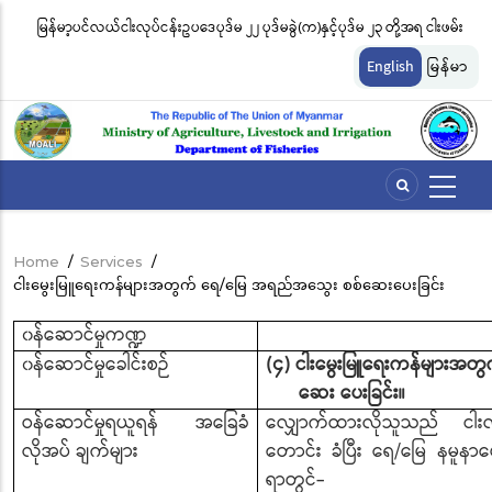
Skip
မြန်မာ့ပင်လယ်ငါးလုပ်ငန်းဥပဒေပုဒ်မ ၂၂ ပုဒ်မခွဲ(က)နှင့်ပုဒ်မ ၂၃ တို့အရ ငါးဖမ်း
ငါ
to
တ်
ကိရိယာအမျိုးအစားအလိုက် လိုင်စင်ခနှုန်းထားများကို အောက်ပါအတိုင်း
မျ
main
English
မြန်မာ
content
သတ်မှတ်လိုက်သည်
ဆိ
Home
/
Services
/
Breadcrumb
ငါးမွေးမြူရေးကန်များအတွက် ရေ/မြေ အရည်အသွေး စစ်ဆေးပေးခြင်း
၀န်ဆောင်မှုကဏ္ဍ
၀န်ဆောင်မှုခေါင်းစဉ်
(၄) ငါးမွေးမြူရေးကန်များအ
ဆေး ပေးခြင်း။
ဝန်ဆောင်မှုရယူရန် အခြေခံ
လျှောက်ထားလိုသူသည် ငါးလုပ်ငန
လိုအပ် ချက်များ
တောင်း ခံပြီး ရေ/မြေ နမူနာပေး
ရာတွင်-