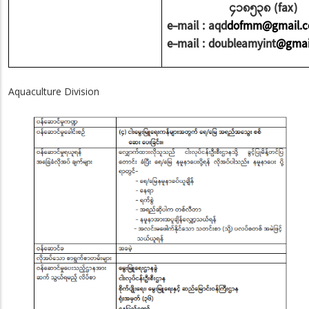
၄၁၈၅၃၈ (fax)
e-mail : aqd
dofmm@gmail.
e-mail : doubleamyint
@gmai
Aquaculture Division