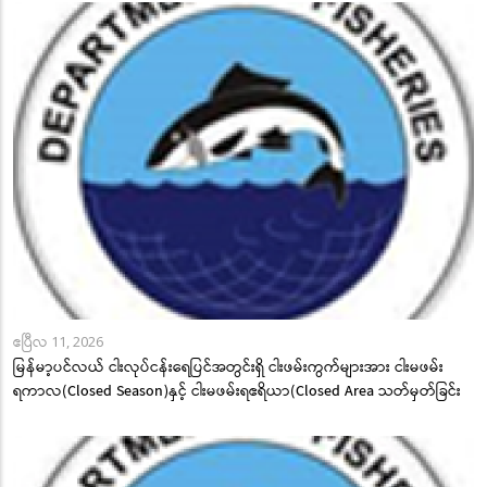
ဧပြီလ 11, 2026
မြန်မာ့ပင်လယ် ငါးလုပ်ငန်းရေပြင်အတွင်းရှိ ငါးဖမ်းကွက်များအား ငါးမဖမ်း
ရကာလ(Closed Season)နှင့် ငါးမဖမ်းရဧရိယာ(Closed Area သတ်မှတ်ခြင်း