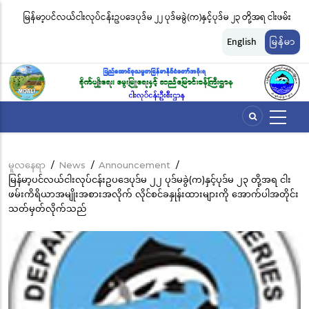
အဓိက
မြန်မာ့ပင်လယ်ငါးလုပ်ငန်းဥပဒေပုဒ်မ ၂၂ ပုဒ်မခွဲ(က)နှင့်ပုဒ်မ ၂၃ တို့အရ ငါးဖမ်း
ငါ
အကြောင်းအရာ
တ်
ကိရိယာအမျိုးအစားအလိုက် လိုင်စင်ခနှုန်းထားများကို အောက်ပါအတိုင်း
မျ
သို့
English
မြန်မာ
သွား
သတ်မှတ်လိုက်သည်
ဆိ
မည်
မူလနေရာ
/
News
/
Announcement
/
Breadcrumb
မြန်မာ့ပင်လယ်ငါးလုပ်ငန်းဥပဒေပုဒ်မ ၂၂ ပုဒ်မခွဲ(က)နှင့်ပုဒ်မ ၂၃ တို့အရ ငါး
ဖမ်းကိရိယာအမျိုးအစားအလိုက် လိုင်စင်ခနှုန်းထားများကို အောက်ပါအတိုင်း
သတ်မှတ်လိုက်သည်