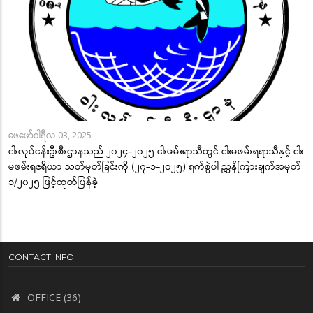
ဖေဖော်ဝါရီလ 03, 2025
ငါးလုပ်ငန်းဦးစီးဌာနသည် ၂၀၂၄-၂၀၂၅ ငါးဖမ်းရာသီတွင် ငါးမဖမ်းရရာသီနှင့် ငါး
မဖမ်းရဧရိယာ သတ်မှတ်ခြင်းကို (၂၇-၁-၂၀၂၅) ရက်စွဲပါ ညွှန်ကြားချက်အမှတ်
၁/၂၀၂၅ ဖြင့်ထုတ်ပြန်ခဲ့
CONTACT INFO
OFFICE (36)