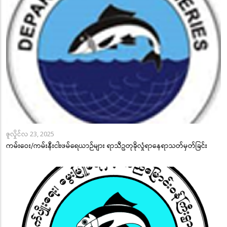
ဇူလှိုင်လ 23, 2025
ကမ်းဝေး/ကမ်းနီးငါးဖမ်ရေယာဉ်များ ရာသီဥတုခိုလှုံရာနေရာသတ်မှတ်ခြင်း