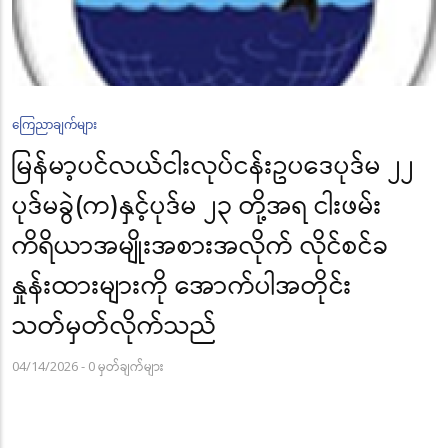
ကြေညာချက်များ
မြန်မာ့ပင်လယ်ငါးလုပ်ငန်းဥပဒေပုဒ်မ ၂၂
ပုဒ်မခွဲ(က)နှင့်ပုဒ်မ ၂၃ တို့အရ ငါးဖမ်း
ကိရိယာအမျိုးအစားအလိုက် လိုင်စင်ခ
နှုန်းထားများကို အောက်ပါအတိုင်း
သတ်မှတ်လိုက်သည်
04/14/2026
-
0 မှတ်ချက်များ