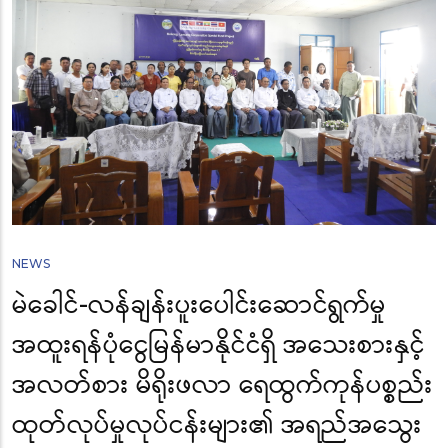
NEWS
မဲခေါင်-လန်ချန်းပူးပေါင်းဆောင်ရွက်မှု
အထူးရန်ပုံငွေမြန်မာနိုင်ငံရှိ အသေးစားနှင့်
အလတ်စား မိရိုးဖလာ ရေထွက်ကုန်ပစ္စည်း
ထုတ်လုပ်မှုလုပ်ငန်းများ၏ အရည်အသွေး