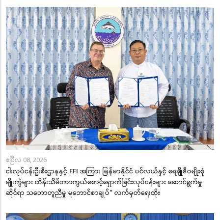
ဧပြီလ 08, 2026
ငါးလုပ်ငန်းဦးစီးဌာနနှင့် FFI အကြား မြန်မာနိုင်ငံ ပင်လယ်နှင့် ရေချိုဇီဝမျိုးစုံ
မျိုးကွဲများ ထိန်းသိမ်းကာကွယ်စောင့်ရှောက်ခြင်းလုပ်ငန်းများ ဆောင်ရွက်မှု
ဆိုင်ရာ သဘောတူညီမှု မူဘောင်စာချုပ်” လက်မှတ်ရေးထိုး