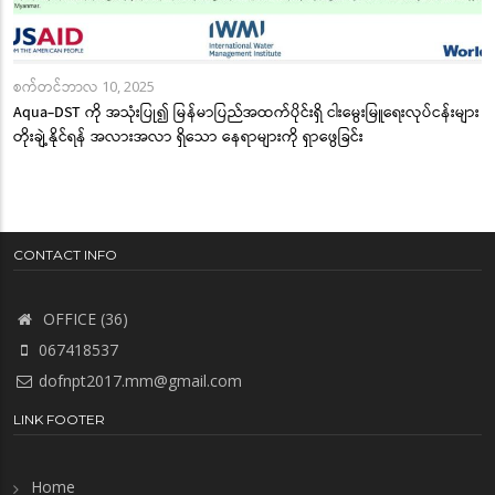
စက်တင်ဘာလ 10, 2025
Aqua-DST ကို အသုံးပြု၍ မြန်မာပြည်အထက်ပိုင်းရှိ ငါးမွေးမြူရေးလုပ်ငန်းများ
တိုးချဲ့နိုင်ရန် အလားအလာ ရှိသော နေရာများကို ရှာဖွေခြင်း
CONTACT INFO
OFFICE (36)
067418537
dofnpt2017.mm@gmail.com
LINK FOOTER
Home