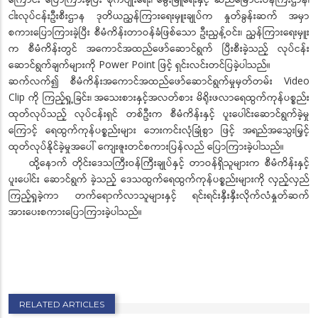
ငါးလုပ်ငန်းဦးစီးဌာန ဒုတိယညွှန်ကြားရေးမှူးချုပ်က နှုတ်ခွန်းဆက် အမှာ
စကားပြောကြားခဲ့ပြီး စီမံကိန်းတာဝန်ခံဖြစ်သော ဦးညွန့်ဝင်း၊ ညွှန်ကြားရေးမှူး
က စီမံကိန်းတွင် အကောင်အထည်ဖော်ဆောင်ရွက် ပြီးစီးခဲ့သည့် လုပ်ငန်း
ဆောင်ရွက်ချက်များကို Power Point ဖြင့် ရှင်းလင်းတင်ပြခဲ့ပါသည်။
ဆက်လက်၍ စီမံကိန်းအကောင်အထည်ဖော်ဆောင်ရွက်မှုမှတ်တမ်း Video
Clip ကို ကြည့်ရှု့ခြင်း၊ အသေးစားနှင့်အလတ်စား မိရိုးဖလာရေထွက်ကုန်ပစ္စည်း
ထုတ်လုပ်သည့် လုပ်ငန်းရှင် တစ်ဦးက စီမံကိန်းနှင့် ပူးပေါင်းဆောင်ရွက်ခဲ့မှု
ကြောင့် ရေထွက်ကုန်ပစ္စည်းများ ဘေးကင်းလုံခြုံစွာ ဖြင့် အရည်အသွေးမြှင့်
ထုတ်လုပ်နိုင်ခဲ့မှုအပေါ် ကျေးဇူးတင်စကားပြန်လည် ပြောကြားခဲ့ပါသည်။
ထို့နောက် တိုင်းဒေသကြီးဝန်ကြီးချုပ်နှင့် တာဝန်ရှိသူများက စီမံကိန်းနှင့်
ပူးပေါင်း ဆောင်ရွက် ခဲ့သည့် ဒေသထွက်ရေထွက်ကုန်ပစ္စည်းများကို လှည့်လှည်
ကြည့်ရှုခဲ့ကာ တက်ရောက်လာသူများနှင့် ရင်းရင်းနှီးနှီးလိုက်လံနှုတ်ဆက်
အားပေးစကားပြောကြားခဲ့ပါသည်။
RELATED ARTICLES