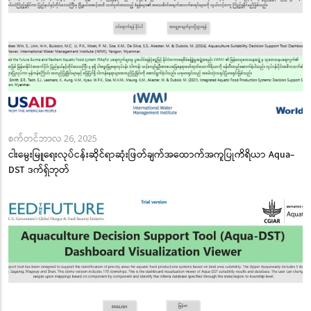
စက်တင်ဘာလ 26, 2025
ငါးမွေးမြူရေးလုပ်ငန်းဆိုင်ရာဆုံးဖြတ်ချက်အထောက်အကူပြုကိရိယာ Aqua-
DST ဒက်ရှ်ဘုတ်