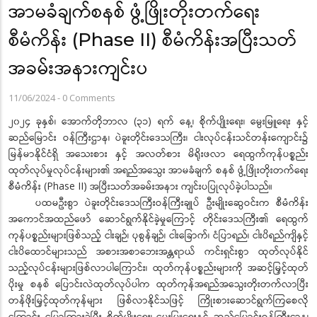
အာမခံချက်စနစ် ဖွံ့ဖြိုးတိုးတက်ရေး
စီမံကိန်း (Phase II) စီမံကိန်းအပြီးသတ်
အခမ်းအနားကျင်းပ
11/06/2024
-
0 Comments
၂၀၂၄ ခုနှစ်၊ အောက်တိုဘာလ (၃၁) ရက် နေ့၊ စိုက်ပျိုးရေး၊ မွေးမြူရေး နှင့်
ဆည်မြောင်း ဝန်ကြီးဌာန၊ ပဲခူးတိုင်းဒေသကြီး၊ ငါးလုပ်ငန်းသင်တန်းကျောင်း၌
မြန်မာနိုင်ငံရှိ အသေးစား နှင့် အလတ်စား မိရိုးဖလာ ရေထွက်ကုန်ပစ္စည်း
ထုတ်လုပ်မှုလုပ်ငန်းများ၏ အရည်အသွေး အာမခံချက် စနစ် ဖွံ့ဖြိုးတိုးတက်ရေး
စီမံကိန်း (Phase II) အပြီးသတ်အခမ်းအနား ကျင်းပပြုလုပ်ခဲ့ပါသည်။
ပထမဦးစွာ ပဲခူးတိုင်းဒေသကြီးဝန်ကြီးချုပ် ဦးမျိုးဆွေဝင်းက စီမံကိန်း
အကောင်အထည်ဖော် ဆောင်ရွက်နိုင်ခဲ့မှုကြောင့် တိုင်းဒေသကြီး၏ ရေထွက်
ကုန်ပစ္စည်းများဖြစ်သည့် ငါးချဉ်၊ ပုစွန်ချဉ်၊ ငါးခြောက်၊ ငံပြာရည်၊ ငါးပိရည်ကျိနှင့်
ငါးပိထောင်များသည် အစားအစာဘေးအန္တရာယ် ကင်းရှင်းစွာ ထုတ်လုပ်နိုင်
သည့်လုပ်ငန်းများဖြစ်လာပါကြောင်း၊ ထုတ်ကုန်ပစ္စည်းများကို အဆင့်မြှင့်ထုတ်
ပိုးမှု စနစ် ပြောင်းလဲထုတ်လုပ်ပါက ထုတ်ကုန်အရည်အသွေးတိုးတက်လာပြီး
တန်ဖိုးမြှင့်ထုတ်ကုန်များ ဖြစ်လာနိုင်သဖြင့် ကြိုးစားဆောင်ရွက်ကြစေလို
ကြောင်း ပြောကြားခဲ့ပြီး စိုက်ပျိုးရေး၊ မွေးမြူရေးနှင့် ဆည်မြောင်းဝန်ကြီးဌာန၊