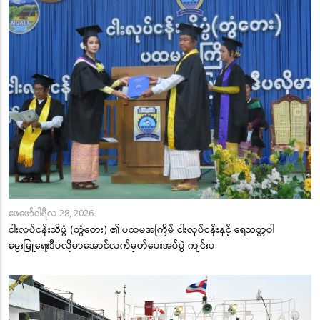
ဖေဖော်ဝါရီလ 28, 2026
ငါးလုပ်ငန်းသိပ္ပံ (တွံတေး) ၏ ပထမအကြိမ် ငါးလုပ်ငန်းနှင့် ရေသတ္တဝါ
မွေးမြူရေးဒီပလိုမာအောင်လက်မှတ်ပေးအပ်ပွဲ ကျင်းပ