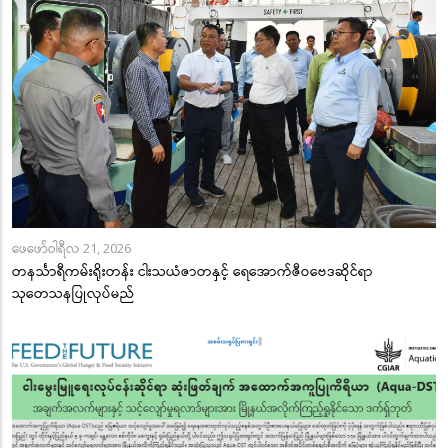
ဖေဖော်ဝါရီလ 21, 2026
တနင်္သာရီကမ်းရိုးတန်း ငါးသယံဇာတနှင့် ရေအောက်ဇီဝဗေဒဆိုင်ရာ
သုတေသနပြုလုပ်မည်