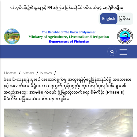
Skip
းဖမ်း
ငါးလုပ်ငန်းဦးစီးဌာနနှင့် FFI အကြား မြန်မာနိုင်ငံ ပင်လယ်နှင့် ရေချိုဇီဝမျိုးစုံ
မြ
to
မျိုးကွဲများ ထိန်းသိမ်းကာကွယ်စောင့်ရှောက်ခြင်းလုပ်ငန်းများ ဆောင်ရွက်မှု
ရက
main
English
မြန်မာ
content
ဆိုင်ရာ သဘောတူညီမှု မူဘောင်စာချုပ်” လက်မှတ်ရေးထိုး
ခြင
Home
/
News
/
News
/
Breadcrumb
မဲခေါင်-လန်ချန်းပူးပေါင်းဆောင်ရွက်မှု အထူးရန်ပုံငွေမြန်မာနိုင်ငံရှိ အသေးစား
နှင့် အလတ်စား မိရိုးဖလာ ရေထွက်ကုန်ပစ္စည်း ထုတ်လုပ်မှုလုပ်ငန်းများ၏
အရည်အသွေး အာမခံချက်စနစ် ဖွံ့ဖြိုးတိုးတက်ရေး စီမံကိန်း (Phase II)
စီမံကိန်းအပြီးသတ်အခမ်းအနားကျင်းပ