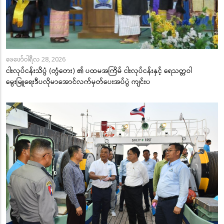
ဖေဖော်ဝါရီလ 28, 2026
ငါးလုပ်ငန်းသိပ္ပံ (တွံတေး) ၏ ပထမအကြိမ် ငါးလုပ်ငန်းနှင့် ရေသတ္တဝါ
မွေးမြူရေးဒီပလိုမာအောင်လက်မှတ်ပေးအပ်ပွဲ ကျင်းပ