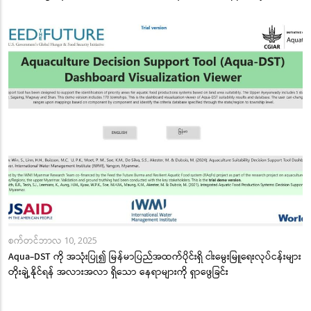
စက်တင်ဘာလ 10, 2025
Aqua-DST ကို အသုံးပြု၍ မြန်မာပြည်အထက်ပိုင်းရှိ ငါးမွေးမြူရေးလုပ်ငန်းများ
တိုးချဲ့နိုင်ရန် အလားအလာ ရှိသော နေရာများကို ရှာဖွေခြင်း