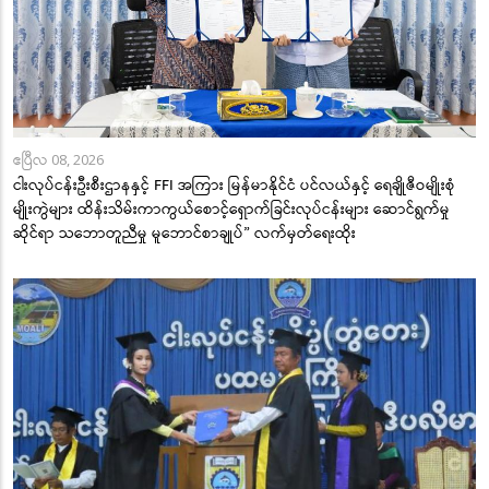
ဧပြီလ 08, 2026
ငါးလုပ်ငန်းဦးစီးဌာနနှင့် FFI အကြား မြန်မာနိုင်ငံ ပင်လယ်နှင့် ရေချိုဇီဝမျိုးစုံ
မျိုးကွဲများ ထိန်းသိမ်းကာကွယ်စောင့်ရှောက်ခြင်းလုပ်ငန်းများ ဆောင်ရွက်မှု
ဆိုင်ရာ သဘောတူညီမှု မူဘောင်စာချုပ်” လက်မှတ်ရေးထိုး