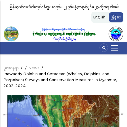
အဓိက
ဲ(က)နှင့်ပုဒ်မ ၂၃ တို့အရ ငါးဖမ်း
ငါးလုပ်ငန်းဦးစီးဌာနနှင့် FFI အကြား မြန်မာနိုင်ငံ ပင်လယ်နှင
အကြောင်းအရာ
းများကို အောက်ပါအတိုင်း
မျိုးကွဲများ ထိန်းသိမ်းကာကွယ်စောင့်ရှောက်ခြင်းလုပ်ငန်
သို့
English
မြန်မာ
သွား
ဆိုင်ရာ သဘောတူညီမှု မူဘောင်စာချုပ်” လက်မှတ်ရေးထိ
မည်
မူလနေရာ
/
/
News
/
Breadcrumb
Irrawaddy Dolphin and Cetacean (Whales, Dolphins, and
Porpoises) Surveys and Conservation Measures in Myanmar,
2002-2024