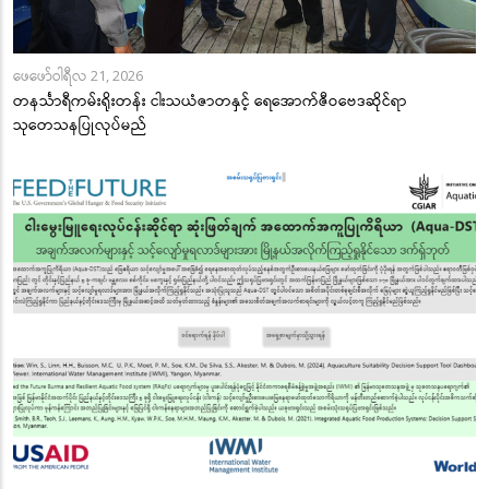
ဖေဖော်ဝါရီလ 21, 2026
တနင်္သာရီကမ်းရိုးတန်း ငါးသယံဇာတနှင့် ရေအောက်ဇီဝဗေဒဆိုင်ရာ
သုတေသနပြုလုပ်မည်