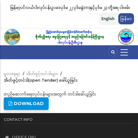
အဓိက
မြန်မာ့ပင်လယ်ငါးလုပ်ငန်းဥပဒေပုဒ်မ ၂၂ ပုဒ်မခွဲ(က)နှင့်ပုဒ်မ ၂၃ တို့အရ ငါးဖမ်း
ငါ
အကြောင်းအရာ
တ်
ကိရိယာအမျိုးအစားအလိုက် လိုင်စင်ခနှုန်းထားများကို အောက်ပါအတိုင်း
မျ
သို့
English
မြန်မာ
သွား
သတ်မှတ်လိုက်သည်
ဆိ
မည်
မူလနေရာ
/
အိတ်ဖွင့်တင်ဒါများ
/
Breadcrumb
အိတ်ဖွင့်တင်ဒါ(open Tender) ခေါ်ယူခြင်း
တည်ဆောက်ရေးလုပ်ငန်းများအတွက် တင်ဒါခေါ်ယူခြင်း
DOWNLOAD
CONTACT INFO
OFFICE (36)