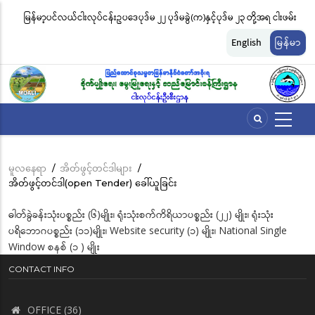
အဓိက
မြန်မာ့ပင်လယ်ငါးလုပ်ငန်းဥပဒေပုဒ်မ ၂၂ ပုဒ်မခွဲ(က)နှင့်ပုဒ်မ ၂၃ တို့အရ ငါးဖမ်း
ငါ
အကြောင်းအရာ
တ်
ကိရိယာအမျိုးအစားအလိုက် လိုင်စင်ခနှုန်းထားများကို အောက်ပါအတိုင်း
မျ
သို့
English
မြန်မာ
သွား
သတ်မှတ်လိုက်သည်
ဆိ
မည်
မူလနေရာ
/
အိတ်ဖွင့်တင်ဒါများ
/
Breadcrumb
အိတ်ဖွင့်တင်ဒါ(open Tender) ခေါ်ယူခြင်း
ဓါတ်ခွဲခန်းသုံးပစ္စည်း (၆)မျိုး၊ ရုံးသုံးစက်ကိရိယာပစ္စည်း (၂၂) မျိုး၊ ရုံးသုံး
ပရိဘောဂပစ္စည်း (၁၁)မျိုး၊ Website security (၁) မျိုး၊ National Single
Window စနစ် (၁ ) မျိုး
CONTACT INFO
OFFICE (36)