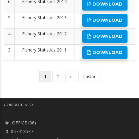
6
Fishery Statistics 2014
DOWNLOAD
5
Fishery Statistics 2013
DOWNLOAD
4
Fishery Statistics 2012
DOWNLOAD
3
Fishery Statistics 2011
DOWNLOAD
Pagination
လက်ရှိ
1
စာမျက်နှာ
2
Next
››
Last
Last »
စာမျက်နှာ
page
page
CONTACT INFO
OFFICE (36)
067418537