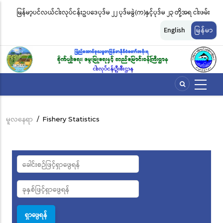
အဓိက
မြန်မာ့ပင်လယ်ငါးလုပ်ငန်းဥပဒေပုဒ်မ ၂၂ ပုဒ်မခွဲ(က)နှင့်ပုဒ်မ ၂၃ တို့အရ ငါးဖမ်း
ငါ
အကြောင်းအရာ
တ်
ကိရိယာအမျိုးအစားအလိုက် လိုင်စင်ခနှုန်းထားများကို အောက်ပါအတိုင်း
မျ
သို့
English
မြန်မာ
သွား
သတ်မှတ်လိုက်သည်
ဆိ
မည်
မူလနေရာ
/
Fishery Statistics
Breadcrumb