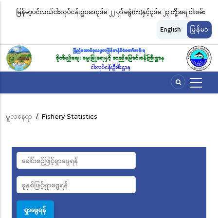
အဓိက
မြန်မာ့ပင်လယ်ငါးလုပ်ငန်းဥပဒေပုဒ်မ ၂၂ ပုဒ်မခွဲ(က)နှင့်ပုဒ်မ ၂၃ တို့အရ ငါးဖမ်း
ငါ
အကြောင်းအရာ
တ်
ကိရိယာအမျိုးအစားအလိုက် လိုင်စင်ခနှုန်းထားများကို အောက်ပါအတိုင်း
မျ
သို့
English
မြန်မာ
သွား
သတ်မှတ်လိုက်သည်
ဆိ
မည်
မူလနေရာ
/
Fishery Statistics
Breadcrumb