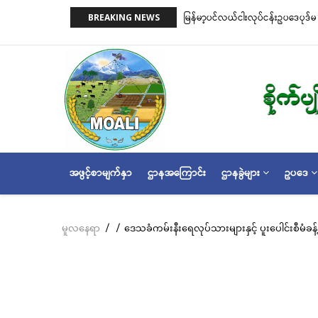
အဓိက
on)နှင့် ငါးမဖမ်းရဧရိယာ(Closed Area
မြန်မာ့ပင်လယ်ငါးလုပ်ငန်းဥပဒေပုဒ်မ ၂
BREAKING NEWS
အကြောင်းအရာ
အတိုင်းသတ်မှတ်လိုက်သည်
သို့
သွား
မည်
MAIN
အဖွင့်စာမျက်နှာ
ဌာနအကြောင်း
ဌာနခွဲများ
ဥပဒေ
NAVIGATION
မူလနေရာ
/
/
ဒေသခံကမ်းနီးရေလုပ်သားများနှင့် ပူးပေါင်းစီမံခန့
Breadcrumb