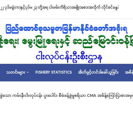
၂ ပုဒ်မခွဲ(က)နှင့်ပုဒ်မ ၂၃ တို့အရ ငါးဖမ်းကိရိယာအမျိုးအစားအလိုက် လိုင်စင်ခနှုန်းထားမ
သတင်းများ
FISHERY STATISTICS
အိတ်ဖွင့်တင်ဒါခေါ်ယူခြင်း
အမိန
်ခွဲသော ကမ်းနီးငါးလုပ်ငန်း ပူးပေါင်း စီမံခန့်ခွဲမှုဧရိယာ CMA အမိန့်ကြော်ငြာစာအ