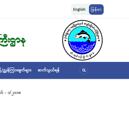
ျားကို အောက်ပါ
ငါးလုပ်ငန်းဦးစီးဌာနနှင့် FFI အကြား မြန်မာနိုင်ငံ ပင်လယ်နှင့် ရေချိုဇ
English
မြန်မာ
ဆိုင်ရာ သဘောတူညီမှု မူဘောင်စာချုပ်” လက်မှတ်ရေးထိုး
့်/ညွှန်ကြားချက်များ
ဆက်သွယ်ရန်
မှတ် - ၁/၂၀၁၈