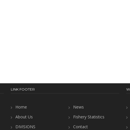
LINK FOOTER
W
Home
News
About Us
Fishery Statistics
DIVISIONS
Contact