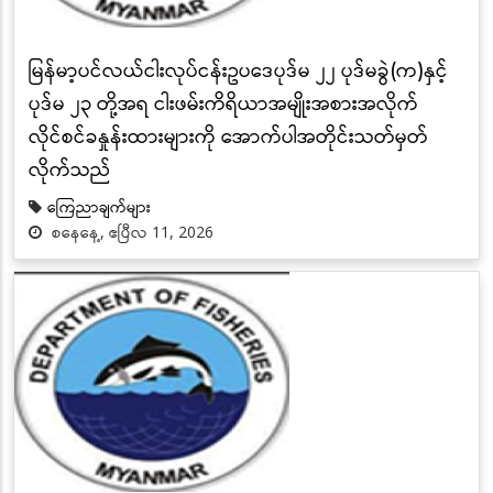
မြန်မာ့ပင်လယ်ငါးလုပ်ငန်းဥပဒေပုဒ်မ ၂၂ ပုဒ်မခွဲ(က)နှင့်
ပုဒ်မ ၂၃ တို့အရ ငါးဖမ်းကိရိယာအမျိုးအစားအလိုက်
လိုင်စင်ခနှုန်းထားများကို အောက်ပါအတိုင်းသတ်မှတ်
လိုက်သည်
ကြေညာချက်များ
စနေနေ့, ဧပြီလ 11, 2026