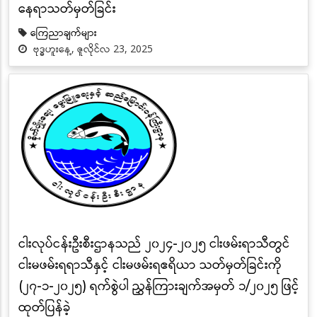
နေရာသတ်မှတ်ခြင်း
ကြေညာချက်များ
ဗုဒ္ဓဟူးနေ့, ဇူလိုင်လ 23, 2025
ငါးလုပ်ငန်းဦးစီးဌာနသည် ၂၀၂၄-၂၀၂၅ ငါးဖမ်းရာသီတွင်
ငါးမဖမ်းရရာသီနှင့် ငါးမဖမ်းရဧရိယာ သတ်မှတ်ခြင်းကို
(၂၇-၁-၂၀၂၅) ရက်စွဲပါ ညွှန်ကြားချက်အမှတ် ၁/၂၀၂၅ ဖြင့်
ထုတ်ပြန်ခဲ့