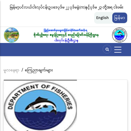
အဓိက
မြန်မာ့ပင်လယ်ငါးလုပ်ငန်းဥပဒေပုဒ်မ ၂၂ ပုဒ်မခွဲ(က)နှင့်ပုဒ်မ ၂၃ တို့အရ ငါးဖမ်း
ငါ
အကြောင်းအရာ
တ်
ကိရိယာအမျိုးအစားအလိုက် လိုင်စင်ခနှုန်းထားများကို အောက်ပါအတိုင်း
မျ
သို့
English
မြန်မာ
သွား
သတ်မှတ်လိုက်သည်
ဆိ
မည်
မူလနေရာ
/
ကြေညာချက်များ
Breadcrumb