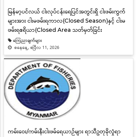
မြန်မာ့ပင်လယ် ငါးလုပ်ငန်းရေပြင်အတွင်းရှိ ငါးဖမ်းကွက်
များအား ငါးမဖမ်းရကာလ(Closed Season)နှင့် ငါးမ
ဖမ်းရဧရိယာ(Closed Area သတ်မှတ်ခြင်း
ကြေညာချက်များ
စနေနေ့, ဧပြီလ 11, 2026
ကမ်းဝေး/ကမ်းနီးငါးဖမ်ရေယာဉ်များ ရာသီဥတုခိုလှုံရာ