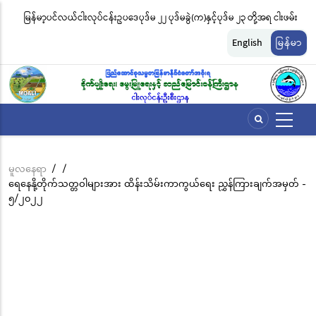
အဓိက
မြန်မာ့ပင်လယ်ငါးလုပ်ငန်းဥပဒေပုဒ်မ ၂၂ ပုဒ်မခွဲ(က)နှင့်ပုဒ်မ ၂၃ တို့အရ ငါးဖမ်း
ငါ
အကြောင်းအရာ
တ်
ကိရိယာအမျိုးအစားအလိုက် လိုင်စင်ခနှုန်းထားများကို အောက်ပါအတိုင်း
မျ
သို့
English
မြန်မာ
သွား
သတ်မှတ်လိုက်သည်
ဆိ
မည်
မူလနေရာ
/
/
Breadcrumb
ရေနေနို့တိုက်သတ္တဝါများအား ထိန်းသိမ်းကာကွယ်ရေး ညွှန်ကြားချက်အမှတ် -
၅/၂၀၂၂