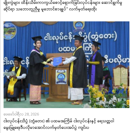
မျိုးကွဲများ ထိန်းသိမ်းကာကွယ်စောင့်ရှောက်ခြင်းလုပ်ငန်းများ ဆောင်ရွက်မှု
ဆိုင်ရာ သဘောတူညီမှု မူဘောင်စာချုပ်” လက်မှတ်ရေးထိုး
ဖေဖော်ဝါရီလ 28, 2026
ငါးလုပ်ငန်းသိပ္ပံ (တွံတေး) ၏ ပထမအကြိမ် ငါးလုပ်ငန်းနှင့် ရေသတ္တဝါ
မွေးမြူရေးဒီပလိုမာအောင်လက်မှတ်ပေးအပ်ပွဲ ကျင်းပ