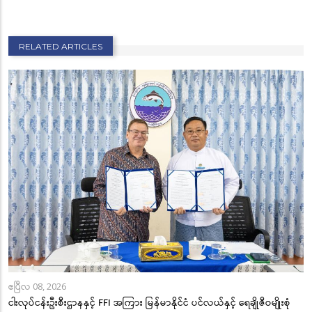
RELATED ARTICLES
ဧပြီလ 08, 2026
ငါးလုပ်ငန်းဦးစီးဌာနနှင့် FFI အကြား မြန်မာနိုင်ငံ ပင်လယ်နှင့် ရေချိုဇီဝမျိုးစုံ