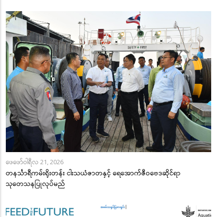
ဖေဖော်ဝါရီလ 21, 2026
တနင်္သာရီကမ်းရိုးတန်း ငါးသယံဇာတနှင့် ရေအောက်ဇီဝဗေဒဆိုင်ရာ
သုတေသနပြုလုပ်မည်