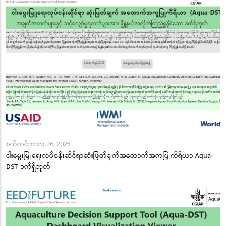
စက်တင်ဘာလ 26, 2025
ငါးမွေးမြူရေးလုပ်ငန်းဆိုင်ရာဆုံးဖြတ်ချက်အထောက်အကူပြုကိရိယာ Aqua-
DST ဒက်ရှ်ဘုတ်