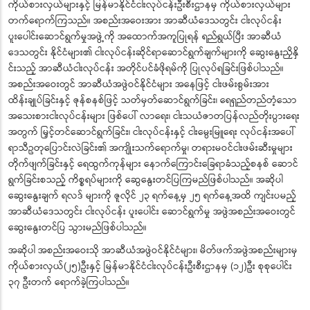
ကိုယ်စားလှယ်များနှင့် မြန်မာနိုင်ငံငါးလုပ်ငန်းဦးစီးဌာနမှ ကိုယ်စားလှယ်များ
တက်ရောက်ကြသည်။ အစည်းအဝေးအား အာဆီယံဒေသတွင်း ငါးလုပ်ငန်း
ပူးပေါင်းဆောင်ရွက်မှုအဖွဲ့ကို အထောက်အကူပြုရန် ရည်ရွယ်ပြီး အာဆီယံ
ဒေသတွင်း နိုင်ငံများ၏ ငါးလုပ်ငန်းဆိုင်ရာဆောင်ရွက်ချက်များကို ဆွေးနွေးညှိနှိ
င်းသည့် အာဆီယံငါးလုပ်ငန်း အတိုင်ပင်ခံဖိုရမ်ကို ပြုလုပ်ရခြင်းဖြစ်ပါသည်။
အစည်းအဝေးတွင် အာဆီယံအဖွဲဝင်နိုင်ငံများ အနေဖြင့် ငါးဖမ်းစွမ်းအား
ထိန်းချုပ်ခြင်းနှင့် ဇုန်စနစ်ဖြင့် သတ်မှတ်ဆောင်ရွက်ခြင်း၊ ရေရှည်တည်တံ့သော
အသေးစားငါးလုပ်ငန်းများ ဖြစ်ပေါ် လာရေး၊ ငါးသယံဇာတပြန်လည်တိုးပွားရေး
အတွက် မြှင့်တင်ဆောင်ရွက်ခြင်း၊ ငါးလုပ်ငန်းနှင့် ငါးမွေးမြူရေး လုပ်ငန်းအပေါ်
ရာသီဥတုပြောင်းလဲခြင်း၏ အကျိုးသက်ရောက်မှု၊ တရားမဝင်ငါးဖမ်းဆီးမှုများ
တိုက်ဖျက်ခြင်းနှင့် ရေထွက်ကုန်များ နောက်ကြောင်းခြေရာခံသည့်စနစ် ဆောင်
ရွက်ခြင်းစသည့် ကိစ္စရပ်များကို ဆွေနွေးတင်ပြကြမည်ဖြစ်ပါသည်။ အဆိုပါ
ဆွေးနွေးချက် ရလဒ် များကို ဇူလိုင် ၂၃ ရက်နေ့မှ ၂၅ ရက်နေ့အထိ ကျင်းပမည့်
အာဆီယံဒေသတွင်း ငါးလုပ်ငန်း ပူးပေါင်း ဆောင်ရွက်မှု အဖွဲအစည်းအဝေးတွင်
ဆွေးနွေးတင်ပြ သွားမည်ဖြစ်ပါသည်။
အဆိုပါ အစည်းအဝေးသို အာဆီယံအဖွဲဝင်နိုင်ငံများ၊ မိတ်ဖက်အဖွဲအစည်းများမှ
ကိုယ်စားလှယ်(၂၅)ဦးနှင့် မြန်မာနိုင်ငံငါးလုပ်ငန်းဦးစီးဌာနမှ (၁၂)ဦး စုစုပေါင်း
၃၇ ဦးတက် ရောက်ခဲ့ကြပါသည်။