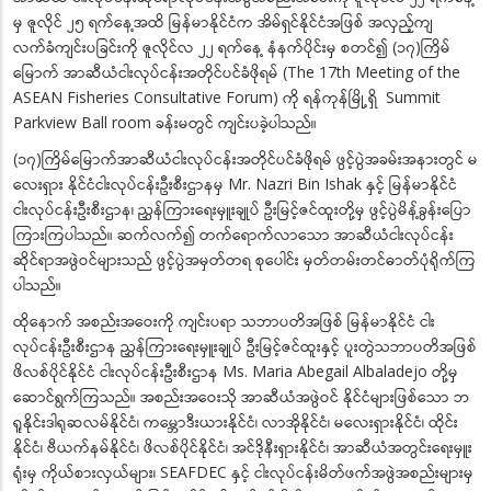
မှ ဇူလိုင် ၂၅ ရက်နေ့အထိ မြန်မာနိုင်ငံက အိမ်ရှင်နိုင်ငံအဖြစ် အလှည့်ကျ
လက်ခံကျင်းပခြင်းကို ဇူလိုင်လ ၂၂ ရက်နေ့ နံနက်ပိုင်းမှ စတင်၍ (၁၇)ကြိမ်
မြောက် အာဆီယံငါးလုပ်ငန်းအတိုင်ပင်ခံဖိုရမ် (The 17th Meeting of the
ASEAN Fisheries Consultative Forum) ကို ရန်ကုန်မြို့ရှိ Summit
Parkview Ball room ခန်းမတွင် ကျင်းပခဲ့ပါသည်။
(၁၇)ကြိမ်မြောက်အာဆီယံငါးလုပ်ငန်းအတိုင်ပင်ခံဖိုရမ် ဖွင့်ပွဲအခမ်းအနားတွင် မ
လေးရှား နိုင်ငံငါးလုပ်ငန်းဦးစီးဌာနမှ Mr. Nazri Bin Ishak နှင့် မြန်မာနိုင်ငံ
ငါးလုပ်ငန်းဦးစီးဌာန၊ ညွှန်ကြားရေးမှူးချုပ် ဦးမြင့်ဇင်ထူးတို့မှ ဖွင့်ပွဲမိန့်ခွန်းပြော
ကြားကြပါသည်။ ဆက်လက်၍ တက်ရောက်လာသော အာဆီယံငါးလုပ်ငန်း
ဆိုင်ရာအဖွဲဝင်များသည် ဖွင့်ပွဲအမှတ်တရ စုပေါင်း မှတ်တမ်းတင်ဓာတ်ပုံရိုက်ကြ
ပါသည်။
ထိုနောက် အစည်းအဝေးကို ကျင်းပရာ သဘာပတိအဖြစ် မြန်မာနိုင်ငံ ငါး
လုပ်ငန်းဦးစီးဌာန ညွှန်ကြားရေးမှူးချုပ် ဦးမြင့်ဇင်ထူးနှင့် ပူးတွဲသဘာပတိအဖြစ်
ဖိလစ်ပိုင်နိုင်ငံ ငါးလုပ်ငန်းဦးစီးဌာန Ms. Maria Abegail Albaladejo တို့မှ
ဆောင်ရွက်ကြသည်။ အစည်းအဝေးသို အာဆီယံအဖွဲဝင် နိုင်ငံများဖြစ်သော ဘ
ရူနိုင်းဒါရုဆလမ်နိုင်ငံ၊ ကမ္ဘောဒီးယားနိုင်ငံ၊ လာအိုနိုင်ငံ၊ မလေးရှားနိုင်ငံ၊ ထိုင်း
နိုင်ငံ၊ ဗီယက်နမ်နိုင်ငံ၊ ဖိလစ်ပိုင်နိုင်ငံ၊ အင်ဒိုနီးရှားနိုင်ငံ၊ အာဆီယံအတွင်းရေးမှူး
ရုံးမှ ကိုယ်စားလှယ်များ၊ SEAFDEC နှင့် ငါးလုပ်ငန်းမိတ်ဖက်အဖွဲအစည်းများမှ