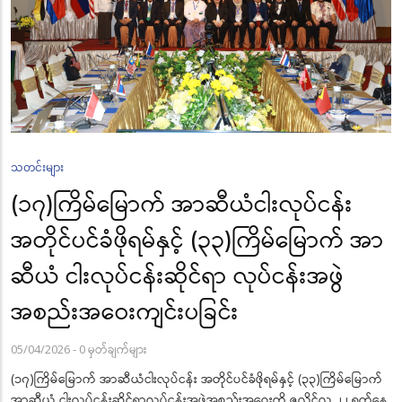
သတင်းများ
(၁၇)ကြိမ်မြောက် အာဆီယံငါးလုပ်ငန်း
အတိုင်ပင်ခံဖိုရမ်နှင့် (၃၃)ကြိမ်မြောက် အာ
ဆီယံ ငါးလုပ်ငန်းဆိုင်ရာ လုပ်ငန်းအဖွဲ
အစည်းအဝေးကျင်းပခြင်း
05/04/2026
-
0 မှတ်ချက်များ
(၁၇)ကြိမ်မြောက် အာဆီယံငါးလုပ်ငန်း အတိုင်ပင်ခံဖိုရမ်နှင့် (၃၃)ကြိမ်မြောက်
အာဆီယံ ငါးလုပ်ငန်းဆိုင်ရာလုပ်ငန်းအဖွဲအစည်းအဝေးကို ဇူလိုင်လ ၂၂ ရက်နေ့