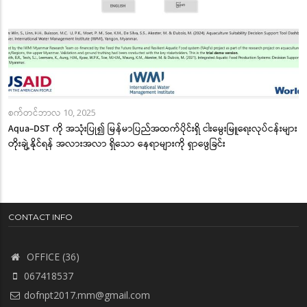
စက်တင်ဘာလ 10, 2025
Aqua-DST ကို အသုံးပြု၍ မြန်မာပြည်အထက်ပိုင်းရှိ ငါးမွေးမြူရေးလုပ်ငန်းများ
တိုးချဲ့နိုင်ရန် အလားအလာ ရှိသော နေရာများကို ရှာဖွေခြင်း
CONTACT INFO
OFFICE (36)
067418537
dofnpt2017.mm@gmail.com