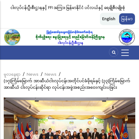
အဓိက
းဖမ်း
ငါးလုပ်ငန်းဦးစီးဌာနနှင့် FFI အကြား မြန်မာနိုင်ငံ ပင်လယ်နှင့် ရေချိုဇီဝမျိုးစုံ
မြ
အကြောင်းအရာ
မျိုးကွဲများ ထိန်းသိမ်းကာကွယ်စောင့်ရှောက်ခြင်းလုပ်ငန်းများ ဆောင်ရွက်မှု
ရက
သို့
English
မြန်မာ
သွား
ဆိုင်ရာ သဘောတူညီမှု မူဘောင်စာချုပ်” လက်မှတ်ရေးထိုး
ခြင
မည်
မူလနေရာ
/
News
/
News
/
Breadcrumb
(၁၇)ကြိမ်မြောက် အာဆီယံငါးလုပ်ငန်းအတိုင်ပင်ခံဖိုရမ်နှင့် (၃၃)ကြိမ်မြောက်
အာဆီယံ ငါးလုပ်ငန်းဆိုင်ရာ လုပ်ငန်းအဖွဲအစည်းအဝေးကျင်းပခြင်း