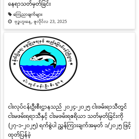
နေရာသတ်မှတ်ခြင်း
ကြေညာချက်များ
ဗုဒ္ဓဟူးနေ့, ဇူလိုင်လ 23, 2025
ငါးလုပ်ငန်းဦးစီးဌာနသည် ၂၀၂၄-၂၀၂၅ ငါးဖမ်းရာသီတွင်
ငါးမဖမ်းရရာသီနှင့် ငါးမဖမ်းရဧရိယာ သတ်မှတ်ခြင်းကို
(၂၇-၁-၂၀၂၅) ရက်စွဲပါ ညွှန်ကြားချက်အမှတ် ၁/၂၀၂၅ ဖြင့်
ထုတ်ပြန်ခဲ့