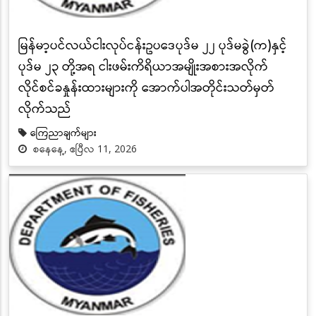
မြန်မာ့ပင်လယ်ငါးလုပ်ငန်းဥပဒေပုဒ်မ ၂၂ ပုဒ်မခွဲ(က)နှင့်
ပုဒ်မ ၂၃ တို့အရ ငါးဖမ်းကိရိယာအမျိုးအစားအလိုက်
လိုင်စင်ခနှုန်းထားများကို အောက်ပါအတိုင်းသတ်မှတ်
လိုက်သည်
ကြေညာချက်များ
စနေနေ့, ဧပြီလ 11, 2026