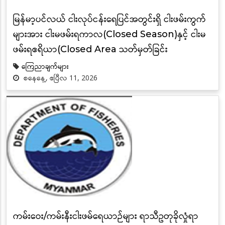
မြန်မာ့ပင်လယ် ငါးလုပ်ငန်းရေပြင်အတွင်းရှိ ငါးဖမ်းကွက်
များအား ငါးမဖမ်းရကာလ(Closed Season)နှင့် ငါးမ
ဖမ်းရဧရိယာ(Closed Area သတ်မှတ်ခြင်း
ကြေညာချက်များ
စနေနေ့, ဧပြီလ 11, 2026
ကမ်းဝေး/ကမ်းနီးငါးဖမ်ရေယာဉ်များ ရာသီဥတုခိုလှုံရာ