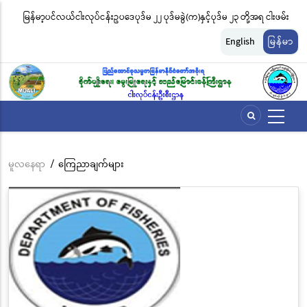
အဓိက
မြန်မာ့ပင်လယ်ငါးလုပ်ငန်းဥပဒေပုဒ်မ ၂၂ ပုဒ်မခွဲ(က)နှင့်ပုဒ်မ ၂၃ တို့အရ ငါးဖမ်း
ငါ
အကြောင်းအရာ
တ်
ကိရိယာအမျိုးအစားအလိုက် လိုင်စင်ခနှုန်းထားများကို အောက်ပါအတိုင်း
မျ
သို့
English
မြန်မာ
သွား
သတ်မှတ်လိုက်သည်
ဆိ
မည်
မူလနေရာ
/
ကြေညာချက်များ
Breadcrumb