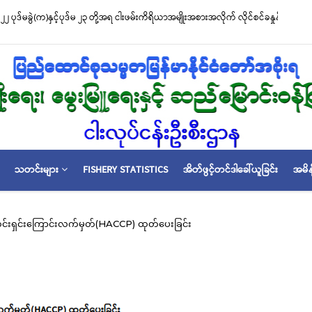
၂ ပုဒ်မခွဲ(က)နှင့်ပုဒ်မ ၂၃ တို့အရ ငါးဖမ်းကိရိယာအမျိုးအစားအလိုက် လိုင်စင်ခနှုန်းထားမ
သတင်းများ
FISHERY STATISTICS
အိတ်ဖွင့်တင်ဒါခေါ်ယူခြင်း
အမိန
ရှင်းကြောင်းလက်မှတ်(HACCP) ထုတ်ပေးခြင်း