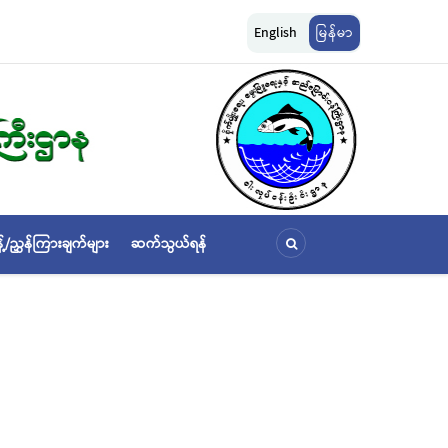
ျားကို အောက်ပါ
ငါးလုပ်ငန်းဦးစီးဌာနနှင့် FFI အကြား မြန်မာနိုင်ငံ ပင်လယ်နှင့် ရေချိုဇ
English
မြန်မာ
ဆိုင်ရာ သဘောတူညီမှု မူဘောင်စာချုပ်” လက်မှတ်ရေးထိုး
့်/ညွှန်ကြားချက်များ
ဆက်သွယ်ရန်