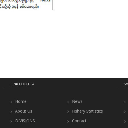
LINK FOOTER
W
Home
News
About Us
Fishery Statistics
DIVISIONS
Contact