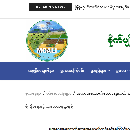
အဓိက
on)နှင့် ငါးမဖမ်းရဧရိယာ(Closed Area
မြန်မာ့ပင်လယ်ငါးလုပ်ငန်းဥပဒေပုဒ်မ ၂
BREAKING NEWS
အကြောင်းအရာ
အတိုင်းသတ်မှတ်လိုက်သည်
သို့
သွား
မည်
MAIN
အဖွင့်စာမျက်နှာ
ဌာနအကြောင်း
ဌာနခွဲများ
ဥပဒေ
NAVIGATION
မူလနေရာ
/
ဝန်ဆောင်မှုများ
/
အစားအသောက်ဘေးအန္တရာယ်ကင်း
Breadcrumb
ဖွံ့ဖြိုးရေးနှင့် သုတေသနဌာနခွဲ