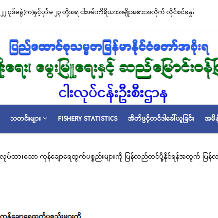
 ပုဒ်မခွဲ(က)နှင့်ပုဒ်မ ၂၃ တို့အရ ငါးဖမ်းကိရိယာအမျိုးအစားအလိုက် လိုင်စင်ခနှုန်းထားမျာ
သတင်းများ
FISHERY STATISTICS
အိတ်ဖွင့်တင်ဒါခေါ်ယူခြင်း
အမိန
ုပ်ထားသော ကုန်ချောရေထွက်ပစ္စည်းများကို ပြန်လည်တင်ပို့နိုင်ရန်အတွက် ပြန်လည