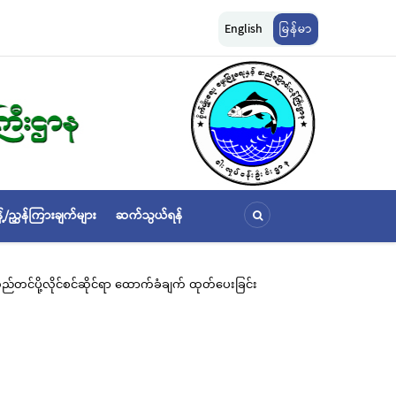
းကို အောက်ပါ
ငါးလုပ်ငန်းဦးစီးဌာနနှင့် FFI အကြား မြန်မာနိုင်ငံ ပင်လယ်နှင့် ရေချိုဇီ
English
မြန်မာ
ဆိုင်ရာ သဘောတူညီမှု မူဘောင်စာချုပ်” လက်မှတ်ရေးထိုး
့်/ညွှန်ကြားချက်များ
ဆက်သွယ်ရန်
်တင်ပို့လိုင်စင်ဆိုင်ရာ ထောက်ခံချက် ထုတ်ပေးခြင်း