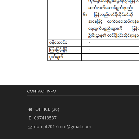
CONTACT INFO
OFFICE (36)
067418537
dofnpt2017.mm@gmail.com