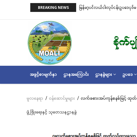
အဓိက
n)နှင့် ငါးမဖမ်းရဧရိယာ(Closed Area
မြန်မာ့ပင်လယ်ငါးလုပ်ငန်းဥပဒေပုဒ်မ ၂၂
BREAKING NEWS
အကြောင်းအရာ
အတိုင်းသတ်မှတ်လိုက်သည်
သို့
သွား
မည်
MAIN
အဖွင့်စာမျက်နှာ
ဌာနအကြောင်း
ဌာနခွဲများ
ဥပဒေ
NAVIGATION
မူလနေရာ
/
ဝန်ဆောင်မှုများ
/
လက်ခစားအပ်ကုန်စနစ်ဖြင့် ထုတ်လ
Breadcrumb
ဖွံ့ဖြိုးရေးနှင့် သုတေသနဌာနခွဲ