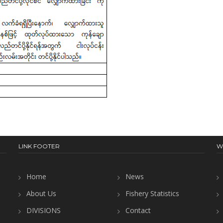
LINK FOOTER
W
Home
News
About Us
Fishery Statistics
DIVISIONS
Contact