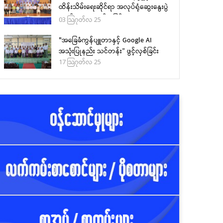
ထိန်းသိမ်းရေးဆိုင်ရာ အလုပ်ရုံဆွေးနွေးပွဲ
,
သတင်းများ
အခမ်းအနား ကျင်းပခြင်း
ကြေညာချက်များ
03 သြဂုတ်လ 25
ငါးလုပ်ငန်းဦးစီးဌာနသည်
"အခြေခံကွန်ပျူတာနှင့် Google AI
၂၀၂၄-၂၀၂၅ ငါးဖမ်းရာသီ
အသုံးပြုနည်း သင်တန်း” ဖွင့်လှစ်ခြင်း
တွင် ငါးမဖမ်းရရာသီနှင့် ငါးမ
17 သြဂုတ်လ 25
ဖမ်းရဧရိယာ သတ်မှတ်ခြင်း
ကို (၂၇-၁-၂၀၂၅) ရက်စွဲပါ
ညွှန်ကြားချက်အမှတ်
၁/၂၀၂၅ ဖြင့်ထုတ်ပြန်ခဲ့
ကြေညာချက်များ
မြန်မာ့ပင်လယ်ငါးလုပ်ငန်
ဥပဒေပုဒ်မ ၂၂ ပုဒ်မခွဲ(က)နှ
ပုဒ်မ ၂၃ တို့အရ ငါးဖမ်း
ကိရိယာအမျိုးအစားအလို
လိုင်စင်ခနှုန်းထားများကို
အောက်ပါအတိုင်းသတ်မှတ