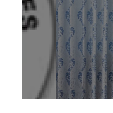
ငါးလုပ်ငန်းဦးစ
မျိုးကွဲများ
ဆိုင
ငါးလုပ်ငန်း
ကာကွယ်စောင