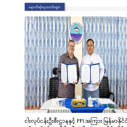
နောက်ဆုံးရသတင်းများ
ငါးလုပ်ငန်းဦးစီးဌာနနှင့် FFI အကြား မြန်မာနိုင်င