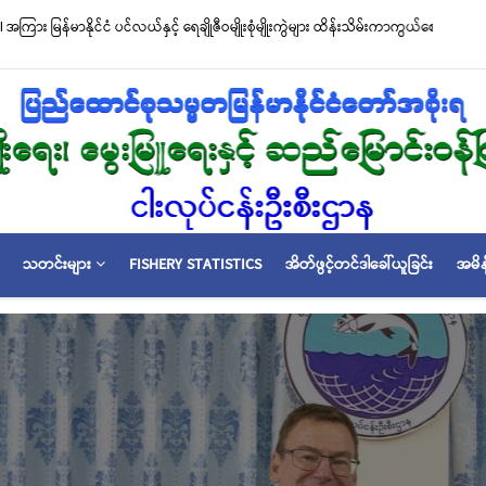
်မာနိုင်ငံ ပင်လယ်နှင့် ရေချိုဇီဝမျိုးစုံမျိုးကွဲများ ထိန်းသိမ်းကာကွယ်စောင့်ရှောက်ခြင်းလုပ်
်” လက်မှတ်ရေးထိုး
သတင်းများ
FISHERY STATISTICS
အိတ်ဖွင့်တင်ဒါခေါ်ယူခြင်း
အမိန