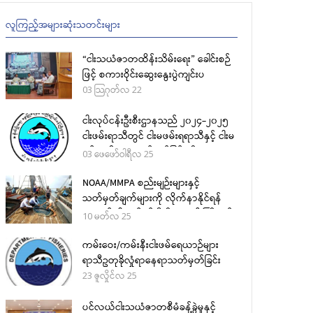
လူကြည့်အများဆုံးသတင်းများ
“ငါးသယံဇာတထိန်းသိမ်းရေး” ခေါင်းစဉ်
ဖြင့် စကားဝိုင်းဆွေးနွေးပွဲကျင်းပ
03 သြဂုတ်လ 22
ငါးလုပ်ငန်းဦးစီးဌာနသည် ၂၀၂၄-၂၀၂၅
ငါးဖမ်းရာသီတွင် ငါးမဖမ်းရရာသီနှင့် ငါးမ
ဖမ်းရဧရိယာ သတ်မှတ်ခြင်းကို
03 ဖေဖော်ဝါရီလ 25
(၂၇-၁-၂၀၂၅) ရက်စွဲပါ ညွှန်ကြားချက်
အမှတ် ၁/၂၀၂၅ ဖြင့်ထုတ်ပြန်ခဲ့
NOAA/MMPA စည်းမျဉ်းများနှင့်
သတ်မှတ်ချက်များကို လိုက်နာနိုင်ရန်
အတွက် ငါးလုပ်ငန်းဦးစီးဌာန၏ ကြိုးပမ်း
10 မတ်လ 25
မှုများ
ကမ်းဝေး/ကမ်းနီးငါးဖမ်ရေယာဉ်များ
ရာသီဥတုခိုလှုံရာနေရာသတ်မှတ်ခြင်း
23 ဇူလှိုင်လ 25
ပင်လယ်ငါးသယံဇာတစီမံခန့်ခွဲမှုနှင့်