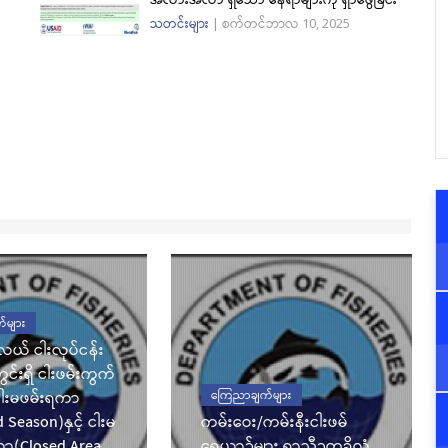
သတင်းများ
|
စက်တင်ဘာလ 10, 2025
်များ
်လယ် ငါးလုပ်ငန်း
င်းရှိ ငါးဖမ်းကွက်
ငါးမဖမ်းရကာ
ကြေညာချက်များ
Season)နှင့် ငါးမ
ကမ်းဝေး/ကမ်းနီးငါးဖမ်
ယာ(Closed Area
ရေယာဉ်များ ရာသီဥတုခိုလှုံ