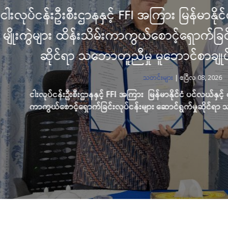
ီးဌာနနှင့် FFI အကြား မြန်မာနိုင်ငံ ပင်လယ်နှင့် ရေ
 ထိန်းသိမ်းကာကွယ်စောင့်ရှောက်ခြင်းလုပ်ငန်းများ
်ရာ သဘောတူညီမှု မူဘောင်စာချုပ်” လက်မှတ်ရေ
သတင်းများ
|
ဧပြီလ 08, 2026
ဦးစီးဌာနနှင့် FFI အကြား
မြန်မာနိုင်ငံ ပင်လယ်နှင့် ရေချိုဇီဝမျိုးစုံမျိုးကွဲမ
့်ရှောက်ခြင်းလုပ်ငန်းများ ဆောင်ရွက်မှုဆိုင်ရာ သဘောတူညီမှု မူဘောင်