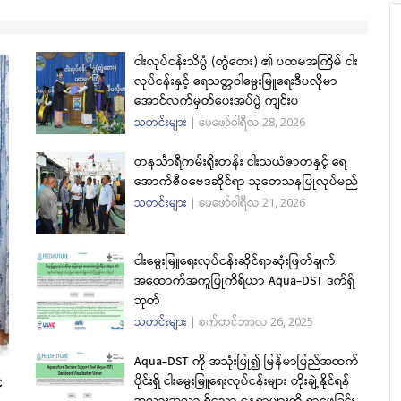
ငါးလုပ်ငန်းသိပ္ပံ (တွံတေး) ၏ ပထမအကြိမ် ငါး
လုပ်ငန်းနှင့် ရေသတ္တဝါမွေးမြူရေးဒီပလိုမာ
အောင်လက်မှတ်ပေးအပ်ပွဲ ကျင်းပ
သတင်းများ
|
ဖေဖော်ဝါရီလ 28, 2026
တနင်္သာရီကမ်းရိုးတန်း ငါးသယံဇာတနှင့် ရေ
အောက်ဇီဝဗေဒဆိုင်ရာ သုတေသနပြုလုပ်မည်
သတင်းများ
|
ဖေဖော်ဝါရီလ 21, 2026
ငါးမွေးမြူရေးလုပ်ငန်းဆိုင်ရာဆုံးဖြတ်ချက်
အထောက်အကူပြုကိရိယာ Aqua-DST ဒက်ရှ်
ဘုတ်
သတင်းများ
|
စက်တင်ဘာလ 26, 2025
Aqua-DST ကို အသုံးပြု၍ မြန်မာပြည်အထက်
ံ
ပိုင်းရှိ ငါးမွေးမြူရေးလုပ်ငန်းများ တိုးချဲ့နိုင်ရန်
အလားအလာ ရှိသော နေရာများကို ရှာဖွေခြင်း