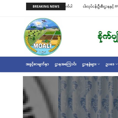
အဓိက
းအလိုက် လိုင်စင်ခနှုန်းထားများကို အောက်ပါ
ငါးလုပ်ငန်းဦးစီးဌာနနှင့် FFI အကြား မြန
BREAKING NEWS
အကြောင်းအရာ
ဆိုင်ရာ သဘောတူညီမှု မူဘောင်စာချုပ
သို့
သွား
မည်
MAIN
အဖွင့်စာမျက်နှာ
ဌာနအကြောင်း
ဌာနခွဲများ
ဥပဒေ
NAVIGATION