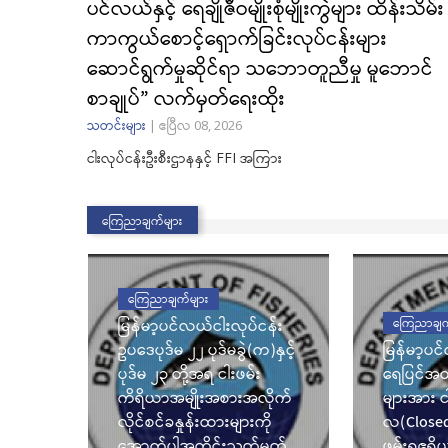
ပင်လယ်နှင့် ရေချိုဇီဝမျိုးစုံမျိုးကွဲများ ထိန်းသိမ်း
ကာကွယ်စောင့်ရှောက်ခြင်းလုပ်ငန်းများ
ည်
ဆောင်ရွက်မှုဆိုင်ရာ သဘောတူညီမှု မူဘောင်
သီ
စာချုပ်” လက်မှတ်ရေးထိုး
် ငါးမ
သတင်းများ
|
ဧပြီလ 08, 2026
ြင်း
ငါးလုပ်ငန်းဦးစီးဌာနနှင့် FFI အကြား
ဲပါ
ကြေညာချက်များ
ကြေညာချက်များ
မြန်မာ့ပင်လယ်ငါးလုပ်ငန်း
ကြေညာချက
ဥပဒေပုဒ်မ ၂၂ ပုဒ်မခွဲ(က)နှင့်
မြန်မာ့ပင
ပုဒ်မ ၂၃ တို့အရ ငါးဖမ်း
ရေပြင်အတွ
ကိရိယာအမျိုးအစားအလိုက်
များအား 
လိုင်စင်ခနှုန်းထားများကို
လ(Closed 
အောက်ပါအတိုင်းသတ်မှတ်
ဖမ်းရဧရိ