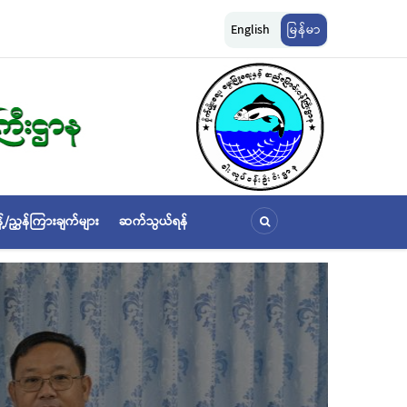
ငန်းများ ဆောင်ရွက်မှု
မြန်မာ့ပင်လယ် ငါးလုပ်ငန်းရေပြင်အတွင်းရှိ ငါးဖမ်းကွက်များအာ
English
မြန်မာ
သတ်မှတ်ခြင်း
့်/ညွှန်ကြားချက်များ
ဆက်သွယ်ရန်