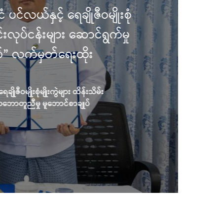
ချိုဇီဝမျိုးစုံ
 ဆောင်ရွက်မှု
းထိုး
ျား ထိန်းသိမ်း
စာချုပ်