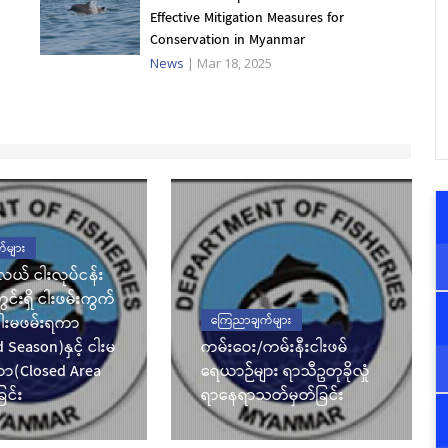
Effective Mitigation Measures for
Conservation in Myanmar
News
|
Mar 18, 2025
်များ
်လယ် ငါးလုပ်ငန်း
င်းရှိ ငါးဖမ်းကွက်
ငါးမဖမ်းရကာ
ကြေညာချက်များ
Season)နှင့် ငါးမ
ကမ်းဝေး/ကမ်းနီးငါးဖမ်
ယာ(Closed Area
ရေယာဉ်များ ရာသီဥတုခိုလှုံ
ြင်း
ရာနေရာသတ်မှတ်ခြင်း