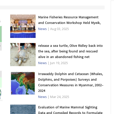
Marine Fisheries Resource Management
and Conservation Workshop Held Myeik,
News
|
Aug 03, 2025
release a sea turtle, Olive Ridley back into
the sea, after being found and rescued
alive in an abandoned fishing net
News
|
Jun 19, 2025
Irrawaddy Dolphin and Cetacean (Whales,
Dolphins, and Porpoises) Surveys and
Conservation Measures in Myanmar, 2002-
2024
News
|
Mar 24, 2025
Evaluation of Marine Mammal Sighting
Data and Compiled Records to Formulate