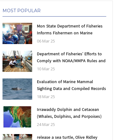
MOST POPULAR
Mon State Department of Fisheries
Informs Fishermen on Marine
Mammal Sightings and Accidental
06 Mar 25
bycatch information
Department of Fisheries’ Efforts to
Comply with NOAA/MMPA Rules and
Regulations
10 Mar 25
Evaluation of Marine Mammal
Sighting Data and Compiled Records
to Formulate Effective Mitigation
18 Mar 25
Measures for Conservation in
Myanmar
Irrawaddy Dolphin and Cetacean
(Whales, Dolphins, and Porpoises)
,
သတင်းများ
Surveys and Conservation Measures
24 Mar 25
ကြေညာချက်များ
ကြေညာချက်များ
in Myanmar, 2002-2024
ငါးလုပ်ငန်းဦးစီးဌာနသည်
မြန်မာ့ပင်လယ်ငါးလုပ်ငန်
release a sea turtle, Olive Ridley