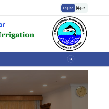
ျားကို အောက်ပါ
ငါးလုပ်ငန်းဦးစီးဌာနနှင့် FFI အကြား မြန်မာနိုင်ငံ ပင်လယ်နှင့် ရေချိုဇ
English
မြန်မာ
ဆိုင်ရာ သဘောတူညီမှု မူဘောင်စာချုပ်” လက်မှတ်ရေးထိုး