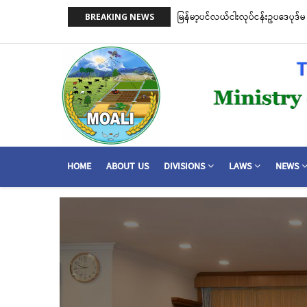
Skip
on)နှင့် ငါးမဖမ်းရဧရိယာ(Closed Area
မြန်မာ့ပင်လယ်ငါးလုပ်ငန်းဥပဒေပုဒ်မ ၂
BREAKING NEWS
to
အတိုင်းသတ်မှတ်လိုက်သည်
main
content
MAIN
HOME
ABOUT US
DIVISIONS
LAWS
NEWS
NAVIGATION