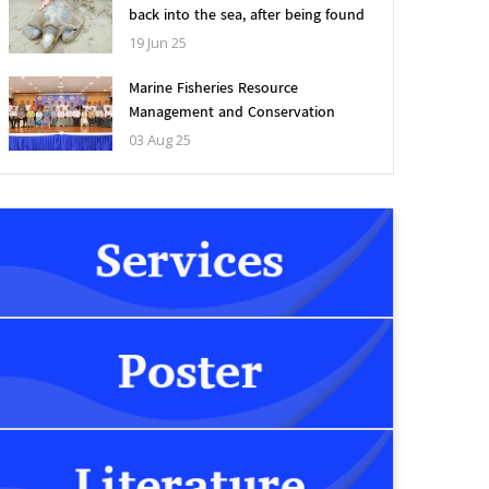
၂၀၂၄-၂၀၂၅ ငါးဖမ်းရာသီ
ဥပဒေပုဒ်မ ၂၂ ပုဒ်မခွဲ(က)နှ
back into the sea, after being found
and rescued alive in an abandoned
တွင် ငါးမဖမ်းရရာသီနှင့် ငါးမ
ပုဒ်မ ၂၃ တို့အရ ငါးဖမ်း
19 Jun 25
fishing net
ဖမ်းရဧရိယာ သတ်မှတ်ခြင်း
ကိရိယာအမျိုးအစားအလို
Marine Fisheries Resource
ကို (၂၇-၁-၂၀၂၅) ရက်စွဲပါ
လိုင်စင်ခနှုန်းထားများကို
Management and Conservation
ညွှန်ကြားချက်အမှတ်
အောက်ပါအတိုင်းသတ်မှတ
Workshop Held Myeik,
03 Aug 25
၁/၂၀၂၅ ဖြင့်ထုတ်ပြန်ခဲ့
လိုက်သည်