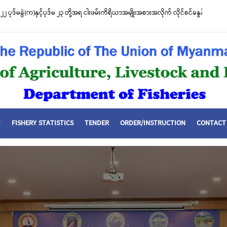
၂ ပုဒ်မခွဲ(က)နှင့်ပုဒ်မ ၂၃ တို့အရ ငါးဖမ်းကိရိယာအမျိုးအစားအလိုက် လိုင်စင်ခနှုန်းထားမ
FISHERY STATISTICS
TENDER
ORDER/INSTRUCTION
CONTACT