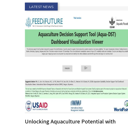
LATEST NEWS
Unlocking Aquaculture Potential with
ည်