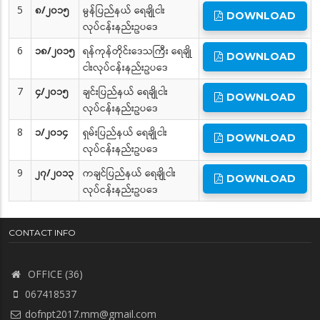
5
၈/၂၀၁၅
မွန်ပြည်နယ် ရေချိုငါး
DOWNLOAD
လုပ်ငန်းနည်းဥပဒေ
6
၁၈/၂၀၁၅
ရန်ကုန်တိုင်းဒေသကြီး ရေချို
DOWNLOAD
ငါးလုပ်ငန်းနည်းဥပဒေ
7
၄/၂၀၁၅
ချင်းပြည်နယ် ရေချိုငါး
DOWNLOAD
လုပ်ငန်းနည်းဥပဒေ
8
၁/၂၀၁၄
ရှမ်းပြည်နယ် ရေချိုငါး
DOWNLOAD
လုပ်ငန်းနည်းဥပဒေ
9
၂၇/၂၀၁၃
ကချင်ပြည်နယ် ရေချိုငါး
DOWNLOAD
လုပ်ငန်းနည်းဥပဒေ
CONTACT INFO
OFFICE (36)
067418537
dofnpt2017.mm@gmail.com