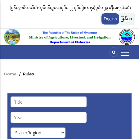
Skip
မြန်မာ့ပင်လယ်ငါးလုပ်ငန်းဥပဒေပုဒ်မ ၂၂ ပုဒ်မခွဲ(က)နှင့်ပုဒ်မ ၂၃ တို့အရ ငါးဖမ်း
ငါ
to
တ်
ကိရိယာအမျိုးအစားအလိုက် လိုင်စင်ခနှုန်းထားများကို အောက်ပါအတိုင်း
မျ
main
English
မြန်မာ
content
သတ်မှတ်လိုက်သည်
ဆိ
Home
/
Rules
Breadcrumb