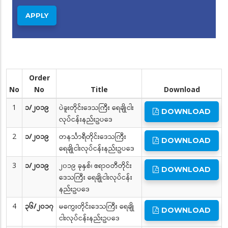
Order
No
No
Title
Download
1
၁/၂၀၁၉
ပဲခူးတိုင်းဒေသကြီး ရေချိုငါး
DOWNLOAD
လုပ်ငန်းနည်းဥပဒေ
2
၁/၂၀၁၉
တနင်္သာရီတိုင်းဒေသကြီး
DOWNLOAD
ရေချိုငါးလုပ်ငန်းနည်းဥပဒေ
3
၁/၂၀၁၉
၂၀၁၉ ခုနှစ်၊ ဧရာဝတီတိုင်း
DOWNLOAD
ဒေသကြီး ရေချိုငါးလုပ်ငန်း
နည်းဥပဒေ
4
၃၆/၂၀၁၇
မကွေးတိုင်းဒေသကြီး ရေချို
DOWNLOAD
ငါးလုပ်ငန်းနည်းဥပဒေ