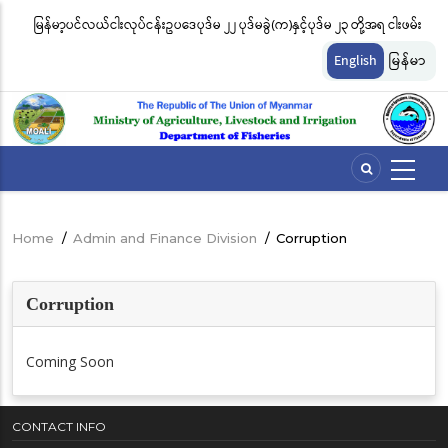
Skip
မြန်မာ့ပင်လယ်ငါးလုပ်ငန်းဥပဒေပုဒ်မ ၂၂ ပုဒ်မခွဲ(က)နှင့်ပုဒ်မ ၂၃ တို့အရ ငါးဖမ်း
ငါ
to
တ်
ကိရိယာအမျိုးအစားအလိုက် လိုင်စင်ခနှုန်းထားများကို အောက်ပါအတိုင်း
မျ
main
English
မြန်မာ
content
သတ်မှတ်လိုက်သည်
ဆိ
Home
/
Admin and Finance Division
/
Corruption
Breadcrumb
Corruption
Coming Soon
CONTACT INFO