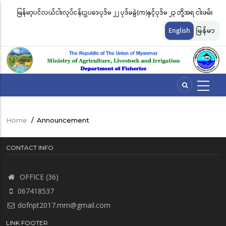
Skip
မြန်မာ့ပင်လယ်ငါးလုပ်ငန်းဥပဒေပုဒ်မ ၂၂ ပုဒ်မခွဲ(က)နှင့်ပုဒ်မ ၂၃ တို့အရ ငါးဖမ်း
ငါ
to
တ်
ကိရိယာအမျိုးအစားအလိုက် လိုင်စင်ခနှုန်းထားများကို အောက်ပါအတိုင်း
မျ
main
English
မြန်မာ
content
သတ်မှတ်လိုက်သည်
ဆိ
Home
/
Announcement
Breadcrumb
CONTACT INFO
OFFICE (36)
067418537
dofnpt2017.mm@gmail.com
LINK FOOTER