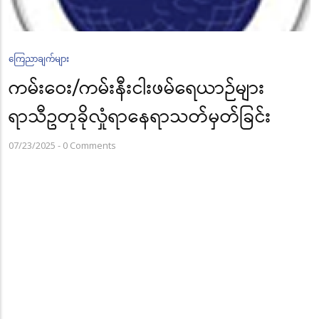
ကြေညာချက်များ
ကမ်းဝေး/ကမ်းနီးငါးဖမ်ရေယာဉ်များ
ရာသီဥတုခိုလှုံရာနေရာသတ်မှတ်ခြင်း
07/23/2025
-
0 Comments