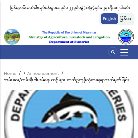
Skip
မြန်မာ့ပင်လယ်ငါးလုပ်ငန်းဥပဒေပုဒ်မ ၂၂ ပုဒ်မခွဲ(က)နှင့်ပုဒ်မ ၂၃ တို့အရ ငါးဖမ်း
ငါ
to
တ်
ကိရိယာအမျိုးအစားအလိုက် လိုင်စင်ခနှုန်းထားများကို အောက်ပါအတိုင်း
မျ
main
English
မြန်မာ
content
သတ်မှတ်လိုက်သည်
ဆိ
Home
/
/
Announcement
/
Breadcrumb
ကမ်းဝေး/ကမ်းနီးငါးဖမ်ရေယာဉ်များ ရာသီဥတုခိုလှုံရာနေရာသတ်မှတ်ခြင်း