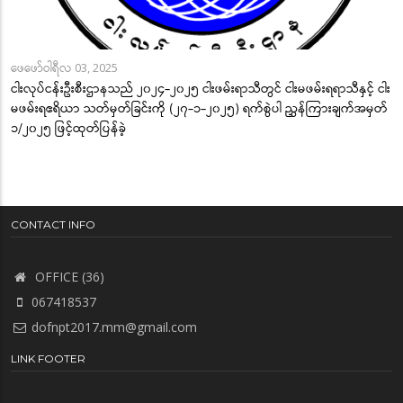
ဖေဖော်ဝါရီလ 03, 2025
ငါးလုပ်ငန်းဦးစီးဌာနသည် ၂၀၂၄-၂၀၂၅ ငါးဖမ်းရာသီတွင် ငါးမဖမ်းရရာသီနှင့် ငါး
မဖမ်းရဧရိယာ သတ်မှတ်ခြင်းကို (၂၇-၁-၂၀၂၅) ရက်စွဲပါ ညွှန်ကြားချက်အမှတ်
၁/၂၀၂၅ ဖြင့်ထုတ်ပြန်ခဲ့
CONTACT INFO
OFFICE (36)
067418537
dofnpt2017.mm@gmail.com
LINK FOOTER