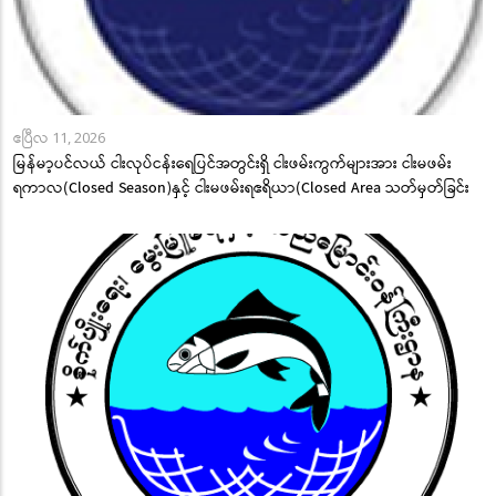
ဧပြီလ 11, 2026
မြန်မာ့ပင်လယ် ငါးလုပ်ငန်းရေပြင်အတွင်းရှိ ငါးဖမ်းကွက်များအား ငါးမဖမ်း
ရကာလ(Closed Season)နှင့် ငါးမဖမ်းရဧရိယာ(Closed Area သတ်မှတ်ခြင်း