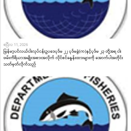
ဧပြီလ 11, 2026
မြန်မာ့ပင်လယ်ငါးလုပ်ငန်းဥပဒေပုဒ်မ ၂၂ ပုဒ်မခွဲ(က)နှင့်ပုဒ်မ ၂၃ တို့အရ ငါး
ဖမ်းကိရိယာအမျိုးအစားအလိုက် လိုင်စင်ခနှုန်းထားများကို အောက်ပါအတိုင်း
သတ်မှတ်လိုက်သည်