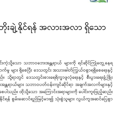
တိုးချဲ့နိုင်ရန် အလားအလာ ရှိသော
ခြင်းကဲ့သို့သော သဘာဝဘေးအန္တရာယ် များကို ရင်ဆိုင်ကြုံတွေ့နေရ
ာက်မှု များ ရှိစေပြီး ဒေသတွင်း အသားဓါတ်ကြွယ်ဝစွာရရှိစေရေးနှင့်
ရာတွင် ဒေသတွင်းစားရေရိက္ခာဖူလုံရေးနှင့် စီးပွားရေးဖွံ့ဖြိုး
 ဘေးအန္တရာယ်များ သဘာဝပတ်ဝန်းကျင်ဆိုင်ရာ အချက်အလက်များနှင့်
်ပေါ်စေပါသည်။ ထိုသို့သော အကြောင်းအရာများကို ပေါင်းကူးဖြည့်ဆည်း
းပြနိုင်ရန် စွမ်းဆောင်ရည်မြင့်မား၍ သုံးစွဲသူများ လွယ်ကူအဆင်ပြေစွာ