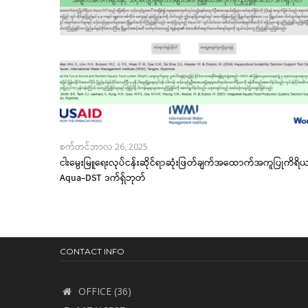
စက်တင်ဘာလ 26, 2025
ငါးမွေးမြူရေးလုပ်ငန်းဆိုင်ရာဆုံးဖြတ်ချက်အထောက်အကူပြုကိရိ
Aqua-DST ဒက်ရှ်ဘုတ်
CONTACT INFO
OFFICE (36)