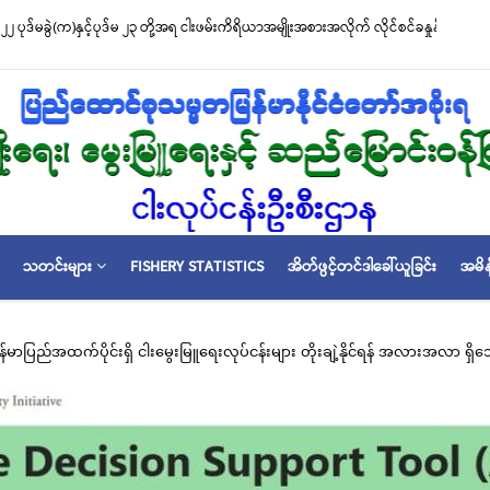
်မ ၂၃ တို့အရ ငါးဖမ်းကိရိယာအမျိုးအစားအလိုက် လိုင်စင်ခနှုန်းထားများကို အောက်ပါ
သတင်းများ
FISHERY STATISTICS
အိတ်ဖွင့်တင်ဒါခေါ်ယူခြင်း
အမိန
ာပြည်အထက်ပိုင်းရှိ ငါးမွေးမြူရေးလုပ်ငန်းများ တိုးချဲ့နိုင်ရန် အလားအလာ ရှိသေ