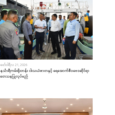
ဖော်ဝါရီလ 21, 2026
င်္သာရီကမ်းရိုးတန်း ငါးသယံဇာတနှင့် ရေအောက်ဇီဝဗေဒဆိုင်ရာ
ုတေသနပြုလုပ်မည်