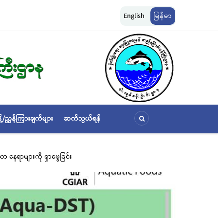
ငါးလုပ်ငန်းဦးစီးဌာနနှင့် FFI အကြား မြန်မာနိုင်ငံ ပင်လယ်နှင့် ရေချိုဇီဝမျိုးစုံမျိုးကွဲများ 
English
မြန်မာ
ဆိုင်ရာ သဘောတူညီမှု မူဘောင်စာချုပ်” လက်မှတ်ရေးထိုး
့်/ညွှန်ကြားချက်များ
ဆက်သွယ်ရန်
ာ နေရာများကို ရှာဖွေခြင်း