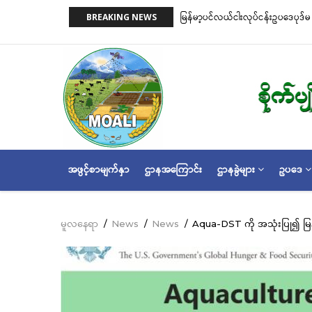
အဓိက
ရိယာ(Closed Area
မြန်မာ့ပင်လယ်ငါးလုပ်ငန်းဥပဒေပုဒ်မ ၂၂ ပုဒ်မခွဲ(က)နှင့်ပုဒ
BREAKING NEWS
အကြောင်းအရာ
အတိုင်းသတ်မှတ်လိုက်သည်
သို့
သွား
မည်
MAIN
အဖွင့်စာမျက်နှာ
ဌာနအကြောင်း
ဌာနခွဲများ
ဥပဒေ
NAVIGATION
မူလနေရာ
/
News
/
News
/
Aqua-DST ကို အသုံးပြု၍ မြန်မ
Breadcrumb