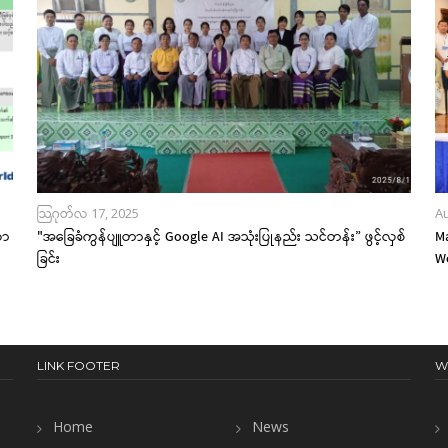
သြဂုတ်လ 17, 2025
Au
ယာ
"အခြေခံကွန်ပျူတာနှင့် Google AI အသုံးပြုနည်း သင်တန်း” ဖွင့်လှစ်
M
ခြင်း
W
LINK FOOTER
W
Home
News