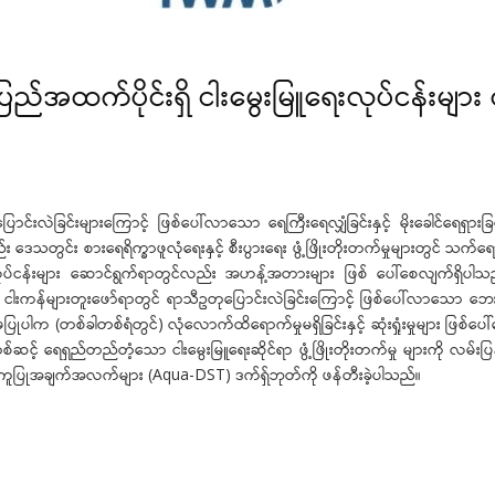
်အထက်ပိုင်းရှိ ငါးမွေးမြူရေးလုပ်ငန်းများ 
င်းလဲခြင်းများကြောင့် ဖြစ်ပေါ်လာသော ရေကြီးရေလျှံခြင်းနှင့် မိုးခေါင်ရေရှား
တွင်း စားရေရိက္ခာဖူလုံရေးနှင့် စီးပွားရေး ဖွံ့ဖြိုးတိုးတက်မှုများတွင် သက်ရေ
ပ်ငန်းများ ဆောင်ရွက်ရာတွင်လည်း အဟန့်အတားများ ဖြစ် ပေါ်စေလျက်ရှိပါသည်။ သို့
ရန် ငါးကန်များတူးဖော်ရာတွင် ရာသီဥတုပြောင်းလဲခြင်းကြောင့် ဖြစ်ပေါ်လာသော
ပြုပါက (တစ်ခါတစ်ရံတွင်) လုံလောက်ထိရောက်မှုမရှိခြင်းနှင့် ဆုံးရှုံးမှုများ ဖြစ
းမှတစ်ဆင့် ရေရှည်တည်တံ့သော ငါးမွေးမြူရေးဆိုင်ရာ ဖွံ့ဖြိုးတိုးတက်မှု များကို လမ်
က်အကူပြုအချက်အလက်များ (Aqua-DST) ဒက်ရှ်ဘုတ်ကို ဖန်တီးခဲ့ပါသည်။