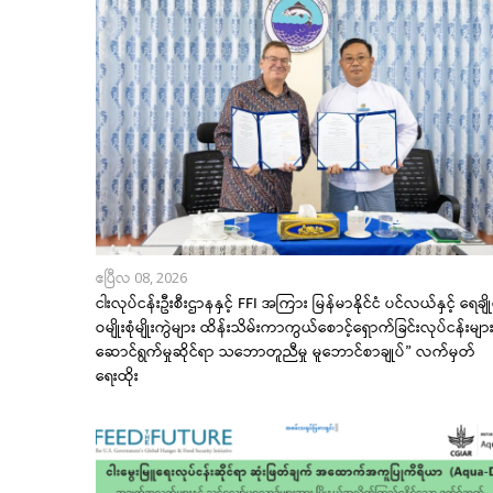
ဧပြီလ 08, 2026
ငါးလုပ်ငန်းဦးစီးဌာနနှင့် FFI အကြား မြန်မာနိုင်ငံ ပင်လယ်နှင့် ရေချို
ဝမျိုးစုံမျိုးကွဲများ ထိန်းသိမ်းကာကွယ်စောင့်ရှောက်ခြင်းလုပ်ငန်းမျာ
ဆောင်ရွက်မှုဆိုင်ရာ သဘောတူညီမှု မူဘောင်စာချုပ်” လက်မှတ်
ရေးထိုး