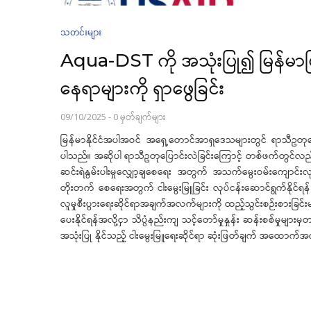
သတင်းများ
Aqua-DST ကို အသုံးပြု၍ မြန်မာပြည
နေရာများကို ရှာဖွေခြင်း
09/10/2025
-
0 မှတ်ချက်များ
မြန်မာနိုင်ငံအပါအဝင် အရှေ့တောင်အာရှဒေသများတွင် ရာသီဥတုပြော
ပါသည်။ အဆိုပါ ရာသီဥတုပြောင်းလဲခြင်းကြောင့် တစ်ဖက်တွင်လည်း ဒေသ
ဆင်းရဲနွမ်းပါးမှုလျှော့ချစေရေး အတွက် အသက်မွေးဝမ်းကျောင်းလု
တိုးတက် စေရေးအတွက် ငါးမွေးမြူခြင်း လုပ်ငန်းဆောင်ရွက်နိုင်
လူမှုစီးပွားရေးဆိုင်ရာအချက်အလက်များကို ထည့်သွင်းစဉ်းစားခြင်းမ
ပေးနိုင်ရန်အလို့ငှာ သိပ္ပံနည်းကျ သင့်တော်မှုနှုန်း ဆန်းစစ်မှုမျာ
အသုံးပြု နိုင်သည့် ငါးမွေးမြူရေးဆိုင်ရာ ဆုံးဖြတ်ချက် အထော