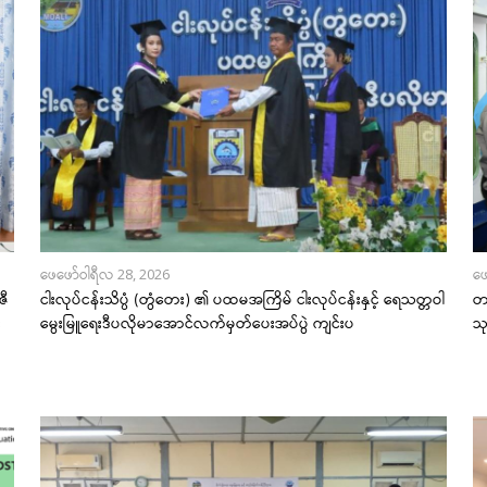
ဖေဖော်ဝါရီလ 28, 2026
ဖေ
ဇီ
ငါးလုပ်ငန်းသိပ္ပံ (တွံတေး) ၏ ပထမအကြိမ် ငါးလုပ်ငန်းနှင့် ရေသတ္တဝါ
တန
း
မွေးမြူရေးဒီပလိုမာအောင်လက်မှတ်ပေးအပ်ပွဲ ကျင်းပ
သ