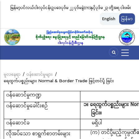
အဓိက
မြန်မာ့ပင်လယ်ငါးလုပ်ငန်းဥပဒေပုဒ်မ ၂၂ ပုဒ်မခွဲ(က)နှင့်ပုဒ်မ ၂၃ တို့အရ ငါးဖမ်း
ငါ
အကြောင်းအရာ
တ်
ကိရိယာအမျိုးအစားအလိုက် လိုင်စင်ခနှုန်းထားများကို အောက်ပါအတိုင်း
မျ
သို့
English
မြန်မာ
သွား
သတ်မှတ်လိုက်သည်
ဆိ
မည်
မူလနေရာ
/
ဝန်ဆောင်မှုများ
/
Breadcrumb
ရေထွက်ပစ္စည်းများ Normal & Border Trade ဖြင့်တင်ပို့ ခြင်း
၀န်ဆောင်မှုကဏ္ဍ
၁။ ရေထွက်ပစ္စည်းများ Norm
၀န်ဆောင်မှုခေါင်းစဉ်
ခြင်း။
၀န်ဆောင်ခ
မရှိပါ
(က) တင်ပို့မည့်ကုမ္ပဏီ၏
လိုအပ်သော စာရွက်စာတမ်းများ