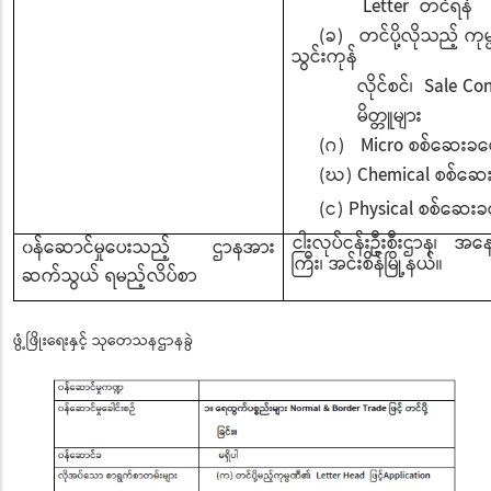
Letter တင်ရန်
(ခ) တင်ပို့လိုသည့် ကုမ္
သွင်းကုန်
လိုင်စင်၊ Sale Contrac
မိတ္တူများ
(ဂ) Micro စစ်ဆေးခပေးသ
(ဃ) Chemical စစ်ဆေးခပ
(င) Physical စစ်ဆေးခပေ
ငါးလုပ်ငန်းဦးစီးဌာန၊ အနေ
၀န်ဆောင်မှုပေးသည့် ဌာနအား
ကြီး၊ အင်းစိန်မြို့နယ်။
ဆက်သွယ် ရမည့်လိပ်စာ
ဖွံ့ဖြိုးရေးနှင့် သုတေသနဌာနခွဲ