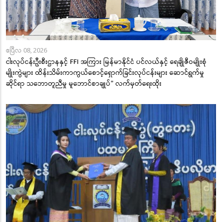
ဧပြီလ 08, 2026
ငါးလုပ်ငန်းဦးစီးဌာနနှင့် FFI အကြား မြန်မာနိုင်ငံ ပင်လယ်နှင့် ရေချိုဇီဝမျိုးစုံ
မျိုးကွဲများ ထိန်းသိမ်းကာကွယ်စောင့်ရှောက်ခြင်းလုပ်ငန်းများ ဆောင်ရွက်မှု
ဆိုင်ရာ သဘောတူညီမှု မူဘောင်စာချုပ်” လက်မှတ်ရေးထိုး