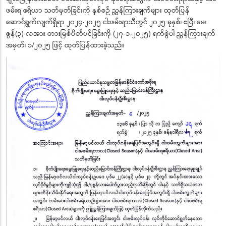
ဖမ်းရ ဧရိယာ သတ်မှတ်ခြင်းကို နှစ်စဉ် ညွှန်ကြားချက်များ ထုတ်ပြန်
ဆောင်ရွက်လျက်ရှိရာ ၂၀၂၄-၂၀၂၅ ငါးဖမ်းရာသီတွင် ၂၀၂၅ ခုနှစ်၊ ဧပြီ၊ မေ၊
ဇွန်(၃) လအား တားမြစ်ပိတ်ပင်ခြင်းကို (၂၇-၁-၂၀၂၅) ရက်စွဲပါ ညွှန်ကြားချက်
အမှတ်၊ ၁/၂၀၂၅ ဖြင့် ထုတ်ပြန်ထားခဲ့သည်။