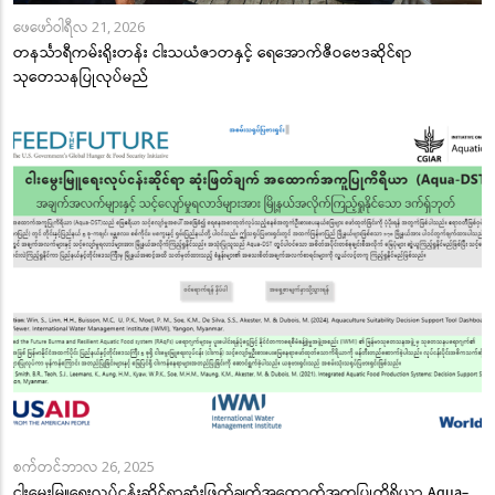
ဖေဖော်ဝါရီလ 21, 2026
တနင်္သာရီကမ်းရိုးတန်း ငါးသယံဇာတနှင့် ရေအောက်ဇီဝဗေဒဆိုင်ရာ
သုတေသနပြုလုပ်မည်
စက်တင်ဘာလ 26, 2025
ငါးမွေးမြူရေးလုပ်ငန်းဆိုင်ရာဆုံးဖြတ်ချက်အထောက်အကူပြုကိရိယာ Aqua-