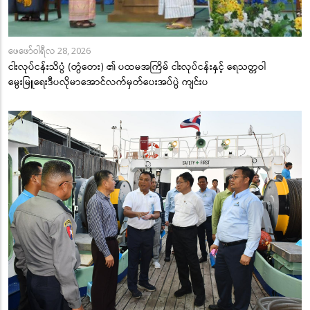
ဖေဖော်ဝါရီလ 28, 2026
ငါးလုပ်ငန်းသိပ္ပံ (တွံတေး) ၏ ပထမအကြိမ် ငါးလုပ်ငန်းနှင့် ရေသတ္တဝါ
မွေးမြူရေးဒီပလိုမာအောင်လက်မှတ်ပေးအပ်ပွဲ ကျင်းပ