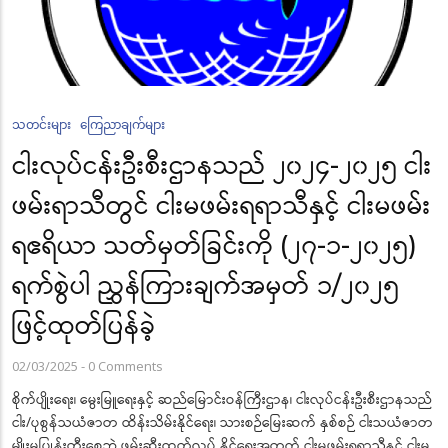
သတင်းများ
ကြေညာချက်များ
ငါးလုပ်ငန်းဦးစီးဌာနသည် ၂၀၂၄-၂၀၂၅ ငါး
ဖမ်းရာသီတွင် ငါးမဖမ်းရရာသီနှင့် ငါးမဖမ်း
ရဧရိယာ သတ်မှတ်ခြင်းကို (၂၇-၁-၂၀၂၅)
ရက်စွဲပါ ညွှန်ကြားချက်အမှတ် ၁/၂၀၂၅
ဖြင့်ထုတ်ပြန်ခဲ့
02/03/2025
-
0 Comments
စိုက်ပျိုးရေး၊ မွေးမြူရေးနှင့် ဆည်မြောင်းဝန်ကြီးဌာန၊ ငါးလုပ်ငန်းဦးစီးဌာနသည်
ငါး/ပုစွန်သယံဇာတ ထိန်းသိမ်းနိုင်ရေး၊ သားစဉ်မြေးဆက် နှစ်စဉ် ငါးသယံဇာတ
မျိုးမပြုန်းတီးစေဘဲ ဖမ်းဆီးထုတ်လုပ် နိုင်ရေးအတွက် ငါးမဖမ်းရရာသီနှင့် ငါးမ