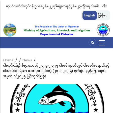
Skip
ါးဖမ်း
ငါးလုပ်ငန်းဦးစီးဌာနနှင့် FFI အကြား မြန်မာနိုင်ငံ ပင်လယ်နှင့် ရေချိုဇီဝမျိုးစုံ
မ
to
မျိုးကွဲများ ထိန်းသိမ်းကာကွယ်စောင့်ရှောက်ခြင်းလုပ်ငန်းများ ဆောင်ရွက်မှု
ရ
main
English
မြန်မာ
content
ဆိုင်ရာ သဘောတူညီမှု မူဘောင်စာချုပ်” လက်မှတ်ရေးထိုး
ခ
Home
/
/
News
/
Breadcrumb
ငါးလုပ်ငန်းဦးစီးဌာနသည် ၂၀၂၄-၂၀၂၅ ငါးဖမ်းရာသီတွင် ငါးမဖမ်းရရာသီနှင့်
ငါးမဖမ်းရဧရိယာ သတ်မှတ်ခြင်းကို (၂၇-၁-၂၀၂၅) ရက်စွဲပါ ညွှန်ကြားချက်
အမှတ် ၁/၂၀၂၅ ဖြင့်ထုတ်ပြန်ခဲ့