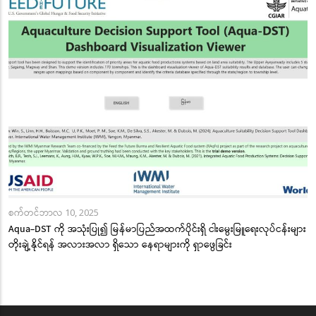
စက်တင်ဘာလ 10, 2025
Aqua-DST ကို အသုံးပြု၍ မြန်မာပြည်အထက်ပိုင်းရှိ ငါးမွေးမြူရေးလုပ်ငန်းများ
တိုးချဲ့နိုင်ရန် အလားအလာ ရှိသော နေရာများကို ရှာဖွေခြင်း